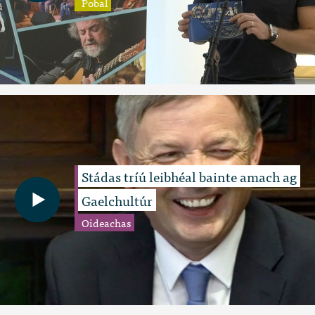
Pobal
Stádas tríú leibhéal bainte amach ag
Gaelchultúr
Oideachas