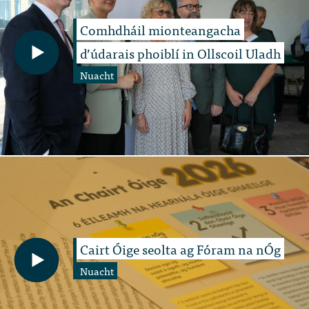
Comhdháil mionteangacha
d’údarais phoiblí in Ollscoil Uladh
Nuacht
Cairt Óige seolta ag Fóram na nÓg
Nuacht