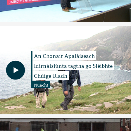
An Chonair Apaláiseach
Idirnáisiúnta tagtha go Sléibhte
Chúige Uladh
Nuacht