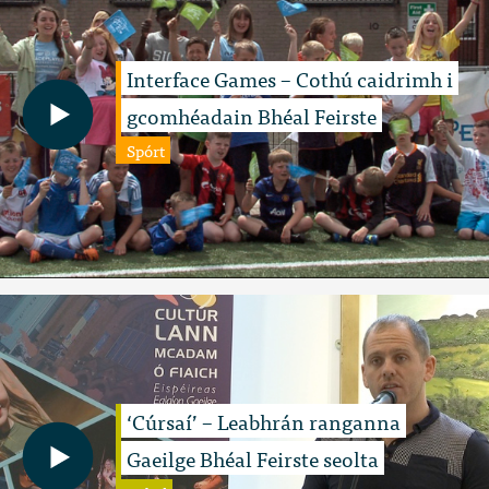
Interface Games – Cothú caidrimh i
gcomhéadain Bhéal Feirste
Spórt
‘Cúrsaí’ – Leabhrán ranganna
Gaeilge Bhéal Feirste seolta