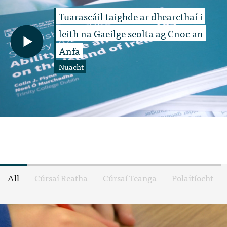
Tuarascáil taighde ar dhearcthaí i
leith na Gaeilge seolta ag Cnoc an
Anfa
Nuacht
All
Cúrsaí Reatha
Cúrsaí Teanga
Polaitíocht