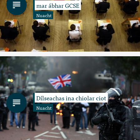
mar ábhar GCSE
Nuacht
Dílseachas ina chiolar ciot
Nuacht