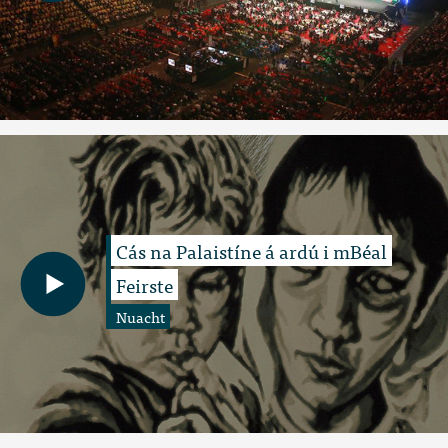
Cás na Palaistíne á ardú i mBéal
Feirste
Nuacht