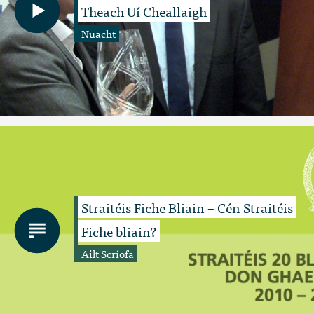
Theach Uí Cheallaigh
Nuacht
Straitéis Fiche Bliain – Cén Straitéis
Fiche bliain?
Ailt Scríofa