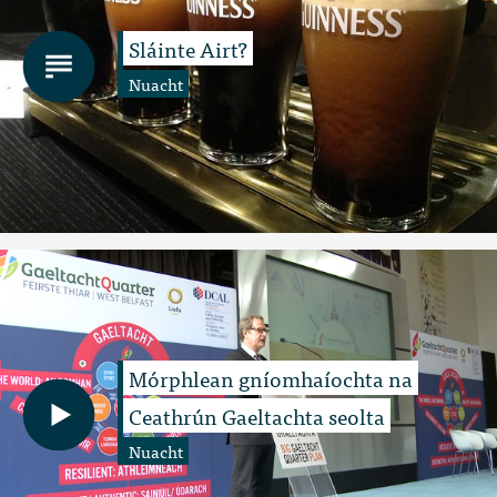
Sláinte Airt?
Nuacht
Mórphlean gníomhaíochta na
Ceathrún Gaeltachta seolta
Nuacht