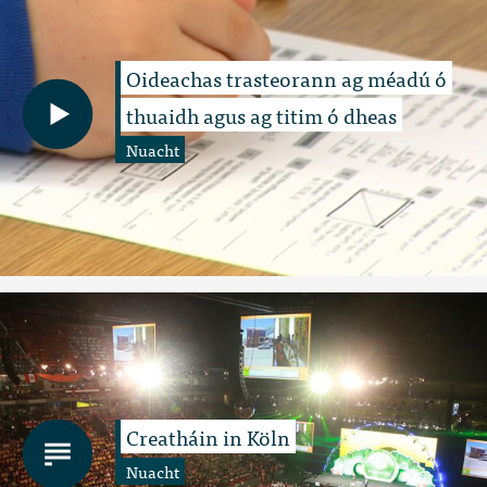
Oideachas trasteorann ag méadú ó
thuaidh agus ag titim ó dheas
Nuacht
Creatháin in Köln
Nuacht