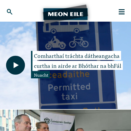
Comharthaí tráchta dátheangacha
curtha in airde ar Bhóthar na bhFál
Nuacht