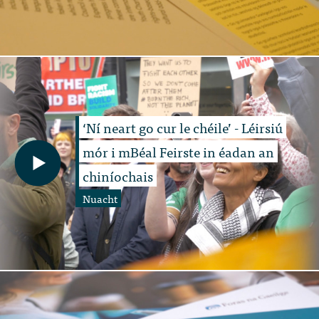
‘Ní neart go cur le chéile’ - Léirsiú
mór i mBéal Feirste in éadan an
chiníochais
Nuacht