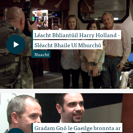
Léacht Bhliantúil Harry Holland -
Sléacht Bhaile Uí Mhurchú
Nuacht
Gradam Gnó le Gaeilge bronnta ar