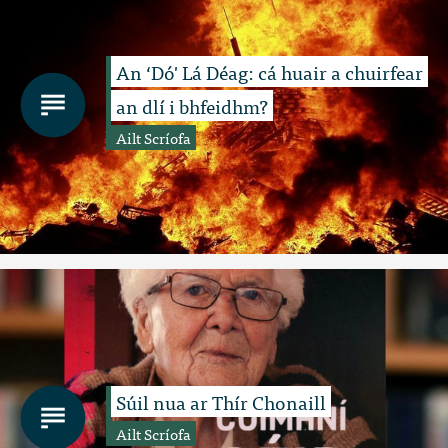
An ‘Dó' Lá Déag: cá huair a chuirfear
an dlí i bhfeidhm?
Ailt Scríofa
Súil nua ar Thír Chonaill
Ailt Scríofa