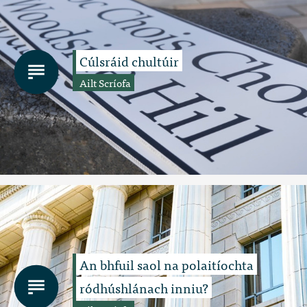
Cúlsráid chultúir
Ailt Scríofa
An bhfuil saol na polaitíochta
ródhúshlánach inniu?