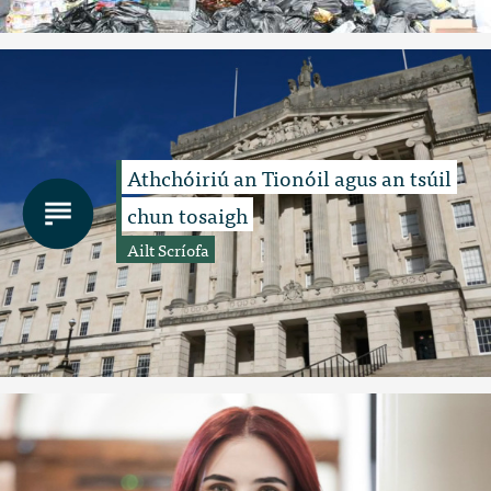
Athchóiriú an Tionóil agus an tsúil
chun tosaigh
Ailt Scríofa