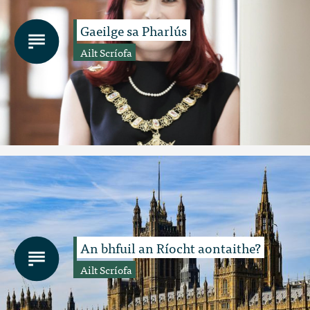
Gaeilge sa Pharlús
Ailt Scríofa
An bhfuil an Ríocht aontaithe?
Ailt Scríofa