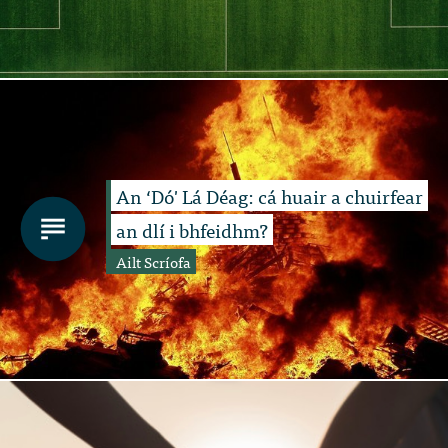
An ‘Dó' Lá Déag: cá huair a chuirfear
an dlí i bhfeidhm?
Ailt Scríofa