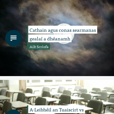
Cathain agus conas searmanas
gealaí a dhéanamh
Ailt Scríofa
A-Leibhéil an Tuaiscirt vs