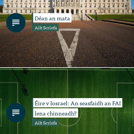
Déan an mata
Ailt Scríofa
Éire v Iosrael: An seasfaidh an FAI
lena chinneadh?
Ailt Scríofa