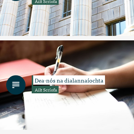
Ailt Scríofa
Dea-nós na dialannaíochta
Ailt Scríofa