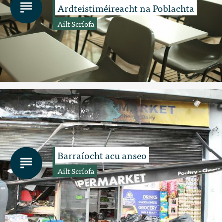
Ardteistiméireacht na Poblachta
Ailt Scríofa
Barraíocht acu anseo
Ailt Scríofa