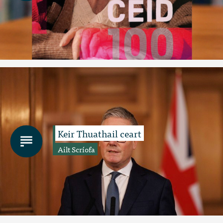
Keir Thuathail ceart
Ailt Scríofa