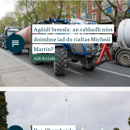
Agóidí breosla: an rabhadh níos
doimhne iad do rialtas Micheál
Martin?
Ailt Scríofa
Dea-Chomhairle