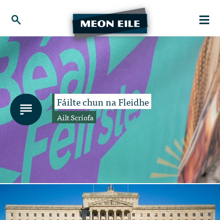
Fáilte chun na Fleidhe
Ailt Scríofa