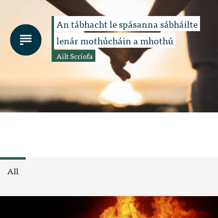
An tábhacht le spásanna sábháilte
lenár mothúcháin a mhothú
Ailt Scríofa
All