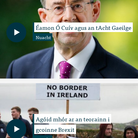
Éamon Ó Cuív agus an tAcht Gaeilge
Nuacht
Agóid mhór ar an teorainn i
gcoinne Brexit