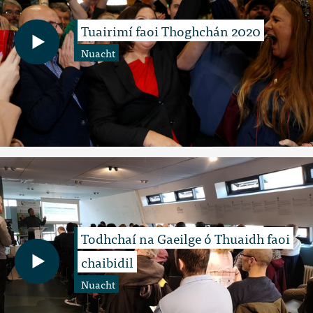
Tuairimí faoi Thoghchán 2020
Nuacht
Todhchaí na Gaeilge ó Thuaidh faoi
chaibidil
Nuacht