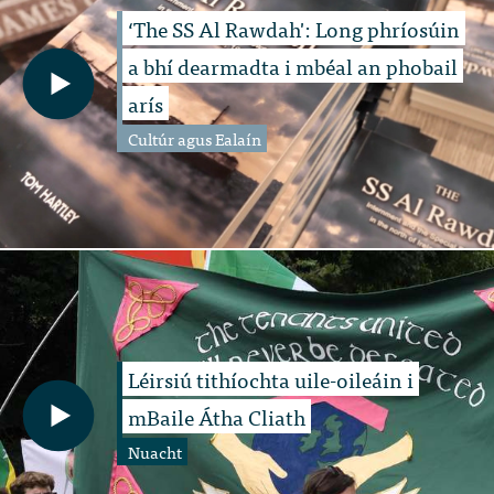
‘The SS Al Rawdah': Long phríosúin
a bhí dearmadta i mbéal an phobail
arís
Cultúr agus Ealaín
Léirsiú tithíochta uile-oileáin i
mBaile Átha Cliath
Nuacht