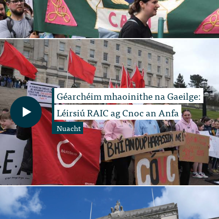
Géarchéim mhaoinithe na Gaeilge:
Léirsiú RAIC ag Cnoc an Anfa
Nuacht