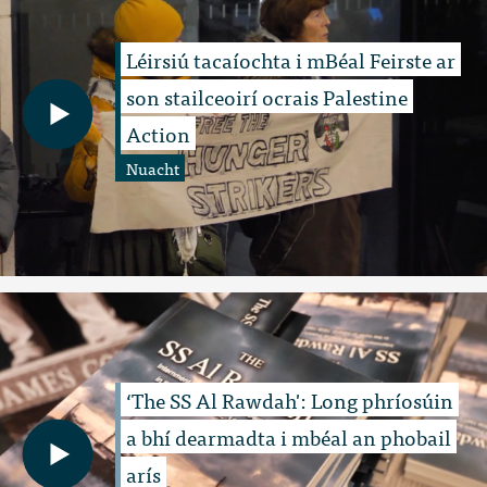
Léirsiú tacaíochta i mBéal Feirste ar
son stailceoirí ocrais Palestine
Action
Nuacht
‘The SS Al Rawdah': Long phríosúin
a bhí dearmadta i mbéal an phobail
arís