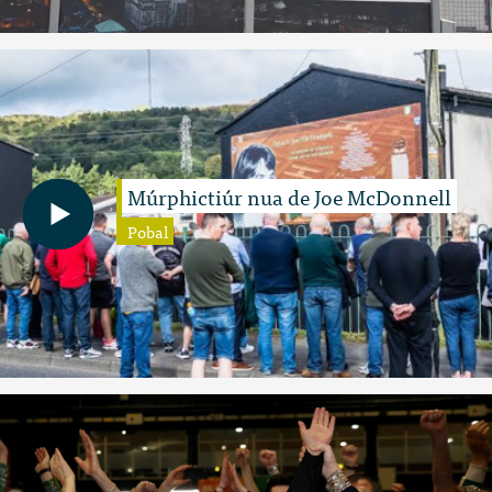
Múrphictiúr nua de Joe McDonnell
Pobal