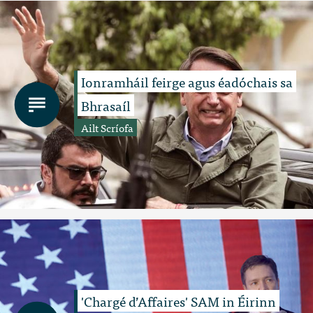
Ionramháil feirge agus éadóchais sa
Bhrasaíl
Ailt Scríofa
'Chargé d’Affaires' SAM in Éirinn