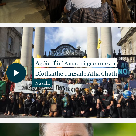
Agóid 'Éirí Amach i gcoinne an
Díothaithe' i mBaile Átha Cliath
Nuacht