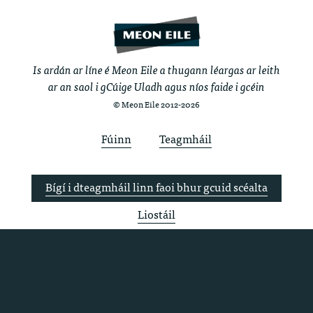
Is ardán ar líne é Meon Eile a thugann léargas ar leith
ar an saol i gCúige Uladh agus níos faide i gcéin
© Meon Eile 2012-2026
Fúinn
Teagmháil
Bígí i dteagmháil linn faoi bhur gcuid scéalta
Liostáil