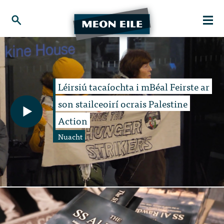
Léirsiú tacaíochta i mBéal Feirste ar
son stailceoirí ocrais Palestine
Action
Nuacht