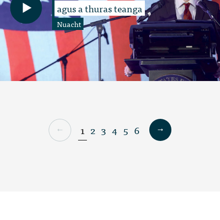
agus a thuras teanga
Nuacht
1
2
3
4
5
6