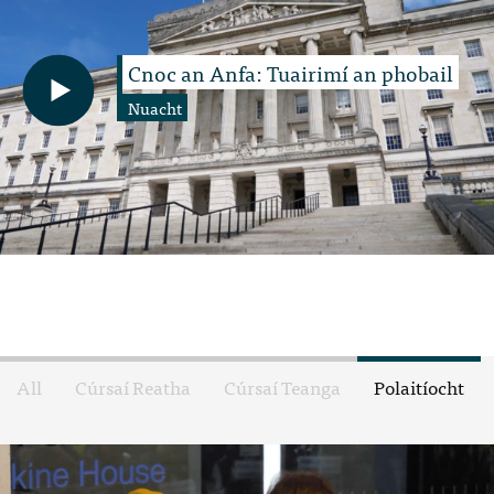
Cnoc an Anfa: Tuairimí an phobail
Nuacht
All
Cúrsaí Reatha
Cúrsaí Teanga
Polaitíocht