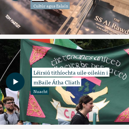
Cultúr agus Ealaín
Léirsiú tithíochta uile-oileáin i
mBaile Átha Cliath
Nuacht