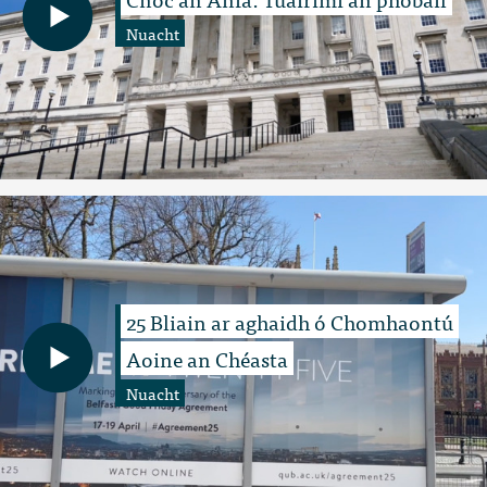
Nuacht
25 Bliain ar aghaidh ó Chomhaontú
Aoine an Chéasta
Nuacht