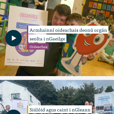
Acmhainní oideachais deonú orgán
seolta i nGaeilge
Oideachas
Siúlóid agus caint i nGleann