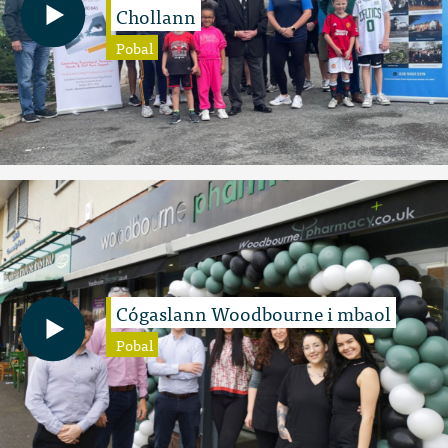
Chollann
Pobal
Cógaslann Woodbourne i mbaol
Pobal