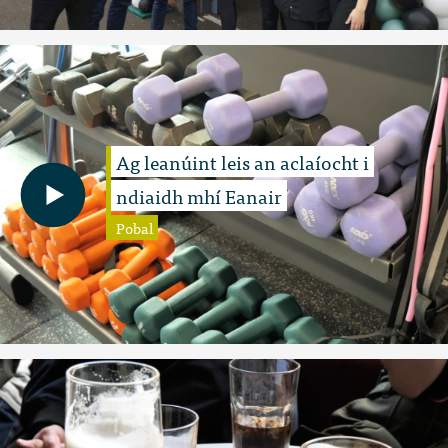
Ag leanúint leis an aclaíocht i
ndiaidh mhí Eanair
Pobal