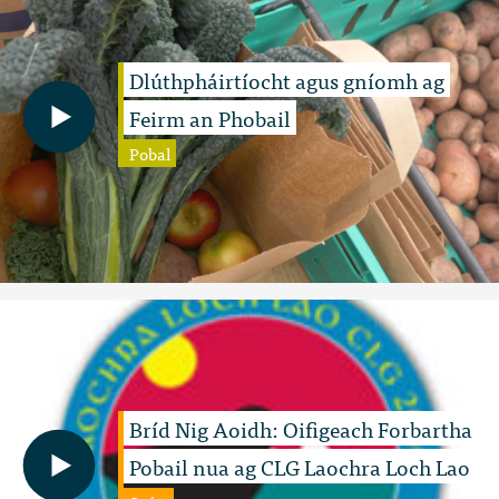
Dlúthpháirtíocht agus gníomh ag
Feirm an Phobail
Pobal
Bríd Nig Aoidh: Oifigeach Forbartha
Pobail nua ag CLG Laochra Loch Lao