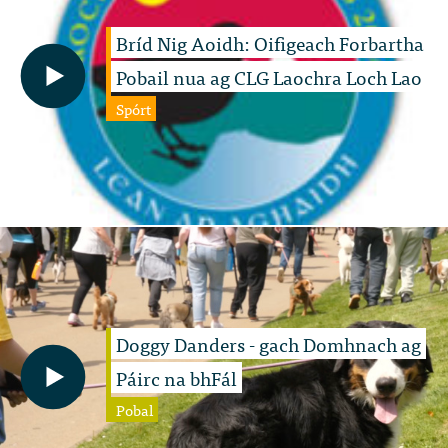
Bríd Nig Aoidh: Oifigeach Forbartha
Pobail nua ag CLG Laochra Loch Lao
Spórt
Doggy Danders - gach Domhnach ag
Páirc na bhFál
Pobal