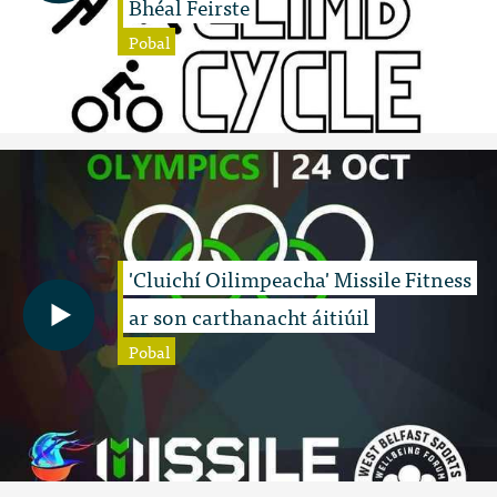
Bhéal Feirste
Pobal
'Cluichí Oilimpeacha' Missile Fitness
ar son carthanacht áitiúil
Pobal