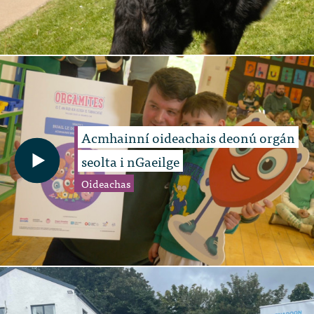
Acmhainní oideachais deonú orgán
seolta i nGaeilge
Oideachas