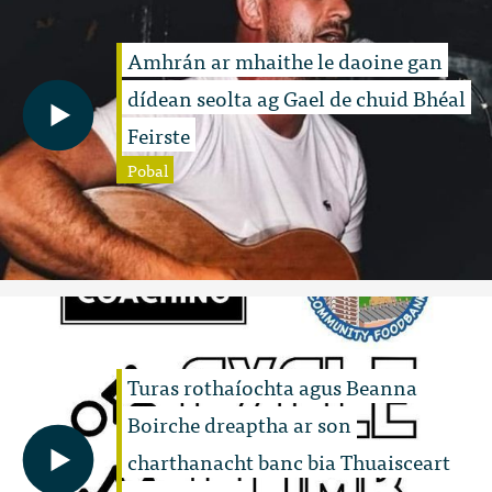
Amhrán ar mhaithe le daoine gan
dídean seolta ag Gael de chuid Bhéal
Feirste
Pobal
Turas rothaíochta agus Beanna
Boirche dreaptha ar son
charthanacht banc bia Thuaisceart