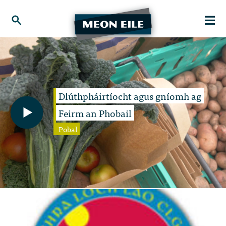
Dlúthpháirtíocht agus gníomh ag
Feirm an Phobail
Pobal