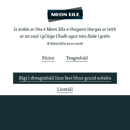
Is ardán ar líne é Meon Eile a thugann léargas ar leith
ar an saol i gCúige Uladh agus níos faide i gcéin
© Meon Eile 2012-2026
Fúinn
Teagmháil
Bígí i dteagmháil linn faoi bhur gcuid scéalta
Liostáil