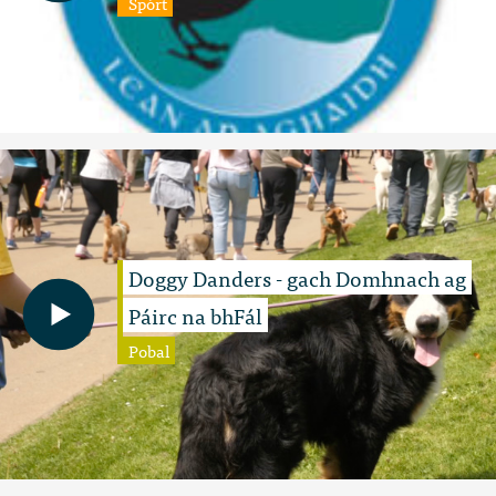
Spórt
Doggy Danders - gach Domhnach ag
Páirc na bhFál
Pobal