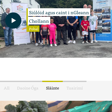
Siúlóid agus caint i nGleann
Chollann
Pobal
All
Daoine Óga
Sláinte
Tuairimí