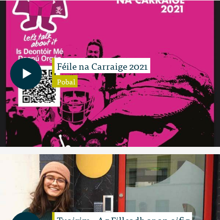
Féile na Carraige 2021
Pobal
Tuairim - Ag Filleadh ar an oifig