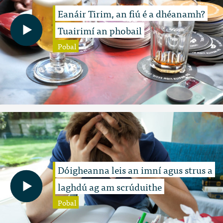
Eanáir Tirim, an fiú é a dhéanamh?
Tuairimí an phobail
Pobal
Dóigheanna leis an imní agus strus a
laghdú ag am scrúduithe
Pobal