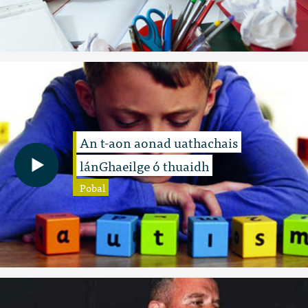
An t-aon aonad uathachais
lánGhaeilge ó thuaidh
Pobal