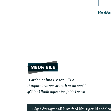
Nó déan
Is ardán ar líne é Meon Eile a
thugann léargas ar leith ar an saol i
gCúige Uladh agus níos faide i gcéin
Bígí i dteagmháil linn faoi bhur gcuid scéalta