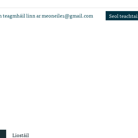
 teagmháil linn ar
meoneile1@gmail.com
Seol teachtai
Liostáil