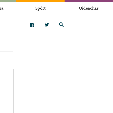
na
Spórt
Oideachas