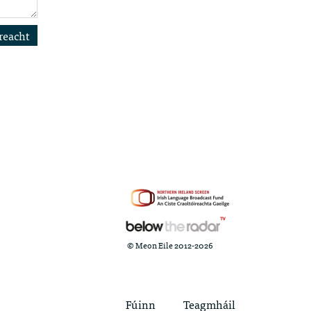
reacht
© Meon Eile 2012-2026
Fúinn
Teagmháil