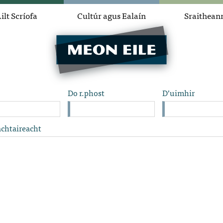
ilt Scríofa
Cultúr agus Ealaín
Sraithean
Do r.phost
D’uimhir
chtaireacht