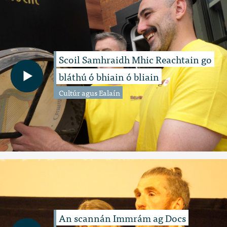
Scoil Samhraidh Mhic Reachtain go
bláthú ó bhiain ó bliain
Cultúr agus Ealaín
An scannán Immrám ag Docs