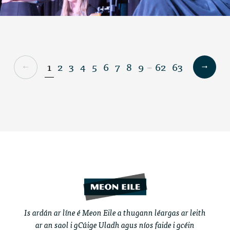
1
2
3
4
5
6
7
8
9
62
63
…
Is ardán ar líne é Meon Eile a thugann léargas ar leith
ar an saol i gCúige Uladh agus níos faide i gcéin