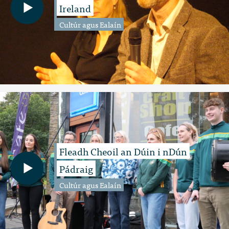
Ireland
Cultúr agus Ealaín
Fleadh Cheoil an Dúin i nDún
Pádraig
Cultúr agus Ealaín