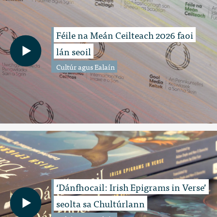
Féile na Meán Ceilteach 2026 faoi
lán seoil
Cultúr agus Ealaín
‘Dánfhocail: Irish Epigrams in Verse’
seolta sa Chultúrlann