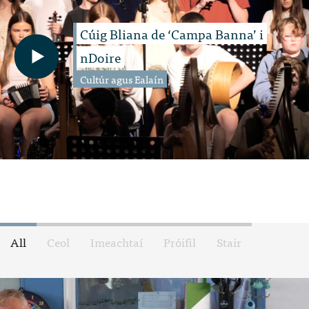
Cúig Bliana de ‘Campa Banna’ i
nDoire
Cultúr agus Ealaín
All
Ceol
Imeachtaí
Próifil
Stair