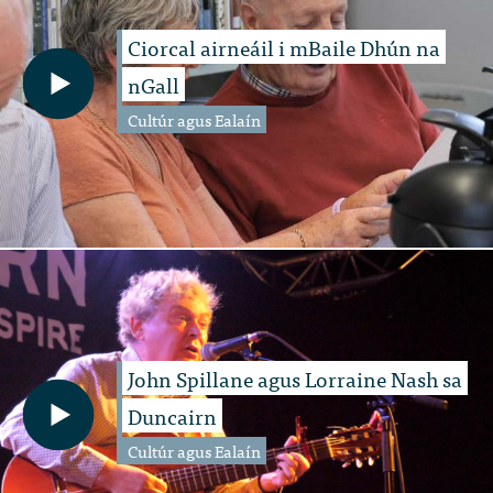
Ciorcal airneáil i mBaile Dhún na
nGall
Cultúr agus Ealaín
John Spillane agus Lorraine Nash sa
Duncairn
Cultúr agus Ealaín