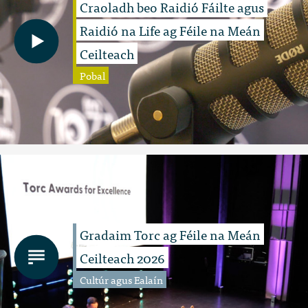
Craoladh beo Raidió Fáilte agus
Raidió na Life ag Féile na Meán
Ceilteach
Pobal
Gradaim Torc ag Féile na Meán
Ceilteach 2026
Cultúr agus Ealaín