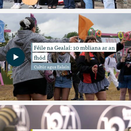
Féile na Gealaí: 10 mbliana ar an
fhód
Cultúr agus Ealaín