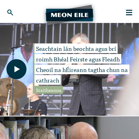
Seachtain lán beochta agus brí
roimh Bhéal Feirste agus Fleadh
Cheoil na hÉireann tagtha chun na
cathrach
Sraitheanna