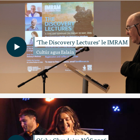
‘The Discovery Lectures’ le IMRAM
Cultúr agus Ealaín
Oíche Ghradaim NÓS 2026