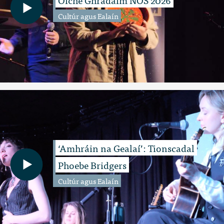
Cultúr agus Ealaín
‘Amhráin na Gealaí’: Tionscadal
Phoebe Bridgers
Cultúr agus Ealaín