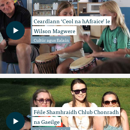
Ceardlann ‘Ceol na hAfraice’ le
Wilson Magwere
Cultúr agus Ealaín
Féile Shamhraidh Chlub Chonradh
na Gaeilge