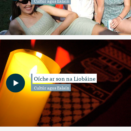
Cultúr agus Ealaín
Oíche ar son na Liobáine
Cultúr agus Ealaín