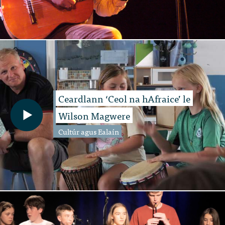
Ceardlann ‘Ceol na hAfraice’ le
Wilson Magwere
Cultúr agus Ealaín