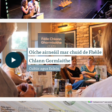
Oíche airneáil mar chuid de Fhéile
Chlann Gormlaithe
Cultúr agus Ealaín