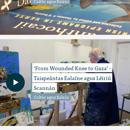
Cultúr agus Ealaín
‘From Wounded Knee to Gaza’ -
Taispeántas Ealaíne agus Léiriú
Scannán
Cultúr agus Ealaín