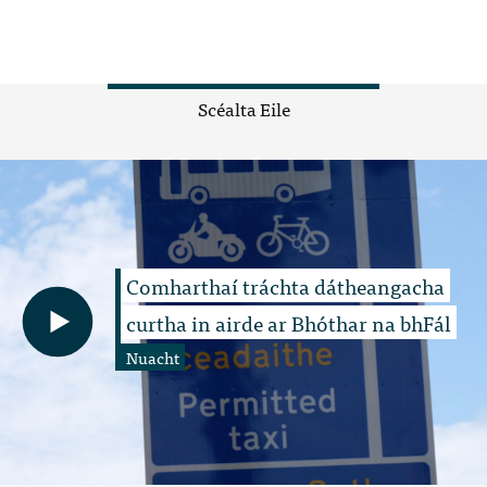
Scéalta Eile
Comharthaí tráchta dátheangacha
curtha in airde ar Bhóthar na bhFál
Nuacht