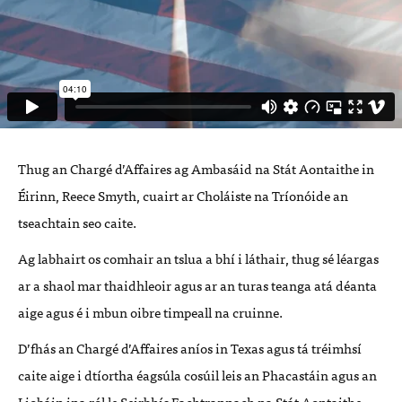
Thug an Chargé d’Affaires ag Ambasáid na Stát Aontaithe in
Éirinn, Reece Smyth, cuairt ar Choláiste na Tríonóide an
tseachtain seo caite.
Ag labhairt os comhair an tslua a bhí i láthair, thug sé léargas
ar a shaol mar thaidhleoir agus ar an turas teanga atá déanta
aige agus é i mbun oibre timpeall na cruinne.
D’fhás an Chargé d’Affaires aníos in Texas agus tá tréimhsí
caite aige i dtíortha éagsúla cosúil leis an Phacastáin agus an
Liobáin ina ról le Seirbhís Eachtrannach na Stát Aontaithe.