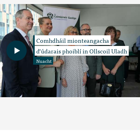
Comhdháil mionteangacha
d’údarais phoiblí in Ollscoil Uladh
Nuacht