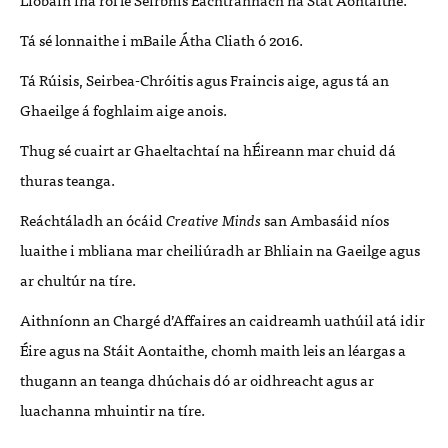
Tá sé lonnaithe i mBaile Átha Cliath ó 2016.
Tá Rúisis, Seirbea-Chróitis agus Fraincis aige, agus tá an
Ghaeilge á foghlaim aige anois.
Thug sé cuairt ar Ghaeltachtaí na hÉireann mar chuid dá
thuras teanga.
Reáchtáladh an ócáid
Creative Minds
san Ambasáid níos
luaithe i mbliana mar cheiliúradh ar Bhliain na Gaeilge agus
ar chultúr na tíre.
Aithníonn an Chargé d’Affaires an caidreamh uathúil atá idir
Éire agus na Stáit Aontaithe, chomh maith leis an léargas a
thugann an teanga dhúchais dó ar oidhreacht agus ar
luachanna mhuintir na tíre.