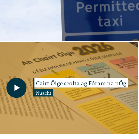
Cairt Óige seolta ag Fóram na nÓg
Nuacht