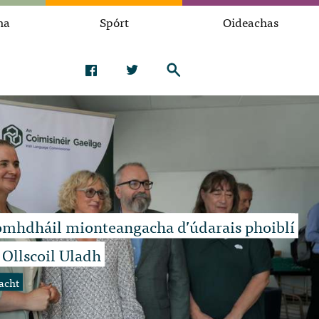
na
Spórt
Oideachas
mhdháil mionteangacha d’údarais phoiblí
 Ollscoil Uladh
acht