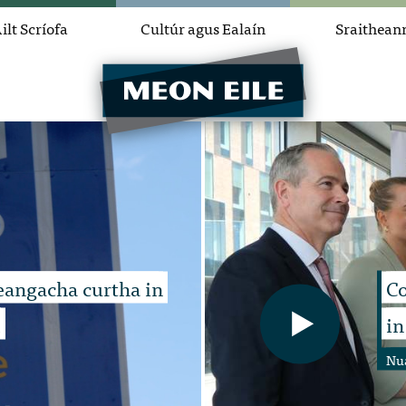
ilt Scríofa
Cultúr agus Ealaín
Sraithean
eangacha curtha in
Co
l
in
Nu