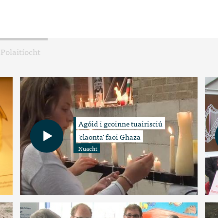
Polaitíocht
Agóid i gcoinne tuairisciú
'claonta' faoi Ghaza
Nuacht