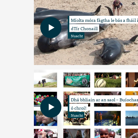
Míolta móra fágtha le bás a fháil 
dTír Chonaill
Nuacht
Dhá bhliain ar an saol – Buíocha
ó chroí!
Nuacht