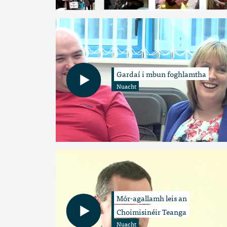
Gardaí i mbun foghlamtha
Nuacht
Mór-agallamh leis an
Choimisinéir Teanga
Nuacht