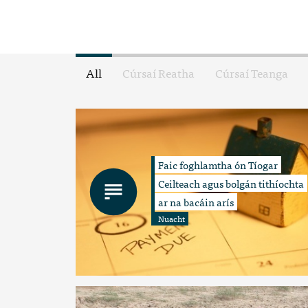
All
Cúrsaí Reatha
Cúrsaí Teanga
Faic foghlamtha ón Tíogar
Ceilteach agus bolgán tithíochta
ar na bacáin arís
Nuacht