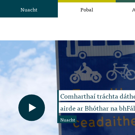
Nuacht
Pobal
A
Comharthaí tráchta dáth
airde ar Bhóthar na bhFá
Nuacht