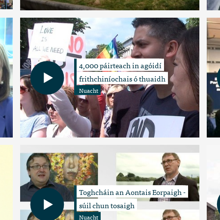
4,000 páirteach in agóidí
frithchiníochais ó thuaidh
Nuacht
Toghcháin an Aontais Eorpaigh -
súil chun tosaigh
Nuacht