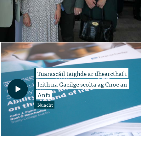
Tuarascáil taighde ar dhearcthaí i
leith na Gaeilge seolta ag Cnoc an
Anfa
Nuacht