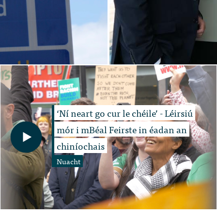
‘Ní neart go cur le chéile’ - Léirsiú
mór i mBéal Feirste in éadan an
chiníochais
Nuacht