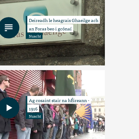
Deireadh le heagrais Ghaeilge ach
an Foras beo i gcónaí
Nuacht
Ag cosaint stair na hÉireann -
1916
Nuacht