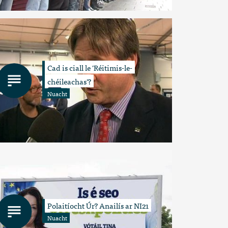
Cad is ciall le 'Réitimis-le-
chéileachas'?
Nuacht
Polaitíocht Úr? Anailís ar NI21
Nuacht