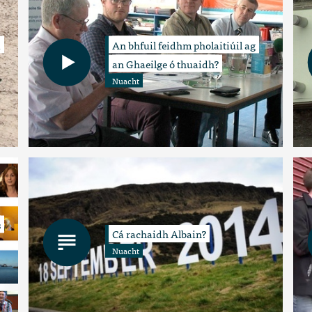
i
An bhfuil feidhm pholaitiúil ag
an Ghaeilge ó thuaidh?
Nuacht
s
Cá rachaidh Albain?
Nuacht