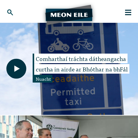
Comharthaí tráchta dátheangacha
curtha in airde ar Bhóthar na bhFál
Nuacht