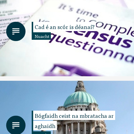
Cad é an scór is déanaí?
Nuacht
Bógfaidh ceist na mbratacha ar
aghaidh