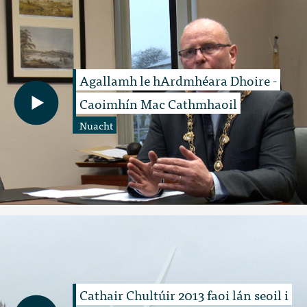
Agallamh le hArdmhéara Dhoire -
Caoimhín Mac Cathmhaoil
Nuacht
Cathair Chultúir 2013 faoi lán seoil i