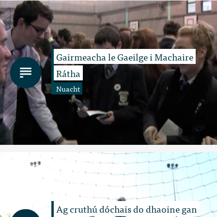
Gairmeacha le Gaeilge i Machaire
Rátha
Nuacht
Ag cruthú dóchais do dhaoine gan