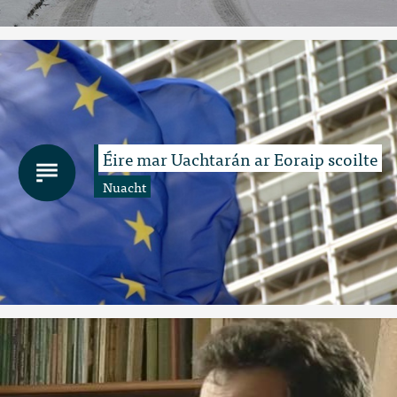
Éire mar Uachtarán ar Eoraip scoilte
Nuacht