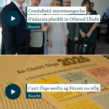
Comhdháil mionteangacha
d’údarais phoiblí in Ollscoil Uladh
Nuacht
Cairt Óige seolta ag Fóram na nÓg
Nuacht