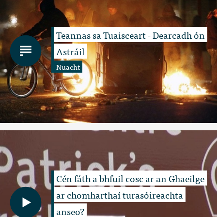
Teannas sa Tuaisceart - Dearcadh ón
Astráil
Nuacht
Cén fáth a bhfuil cosc ar an Ghaeilge
ar chomharthaí turasóireachta
anseo?