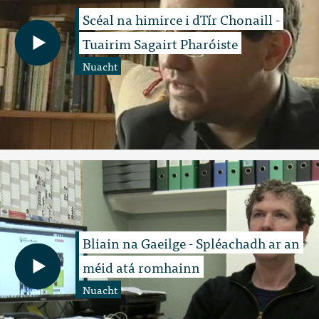
Scéal na himirce i dTír Chonaill -
Tuairim Sagairt Pharóiste
Nuacht
Bliain na Gaeilge - Spléachadh ar an
méid atá romhainn
Nuacht