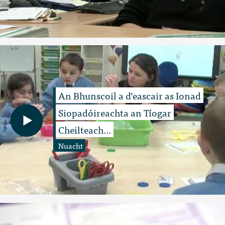
An Bhunscoil a d’eascair as Ionad
Siopadóireachta an Tíogar
Cheilteach...
Nuacht