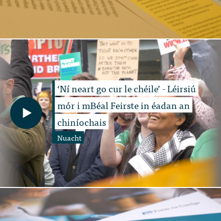
‘Ní neart go cur le chéile’ - Léirsiú
mór i mBéal Feirste in éadan an
chiníochais
Nuacht