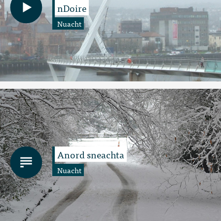
nDoire
Nuacht
Anord sneachta
Nuacht