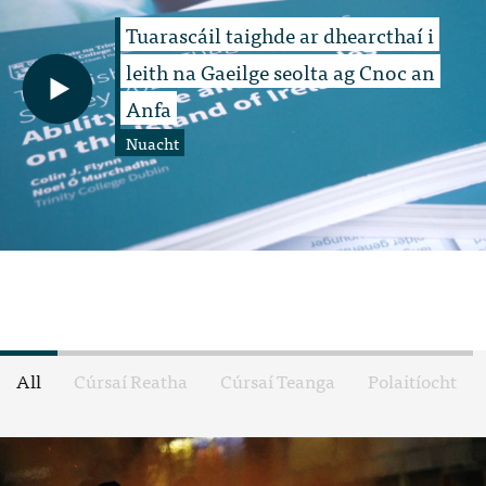
Tuarascáil taighde ar dhearcthaí i
leith na Gaeilge seolta ag Cnoc an
Anfa
Nuacht
All
Cúrsaí Reatha
Cúrsaí Teanga
Polaitíocht