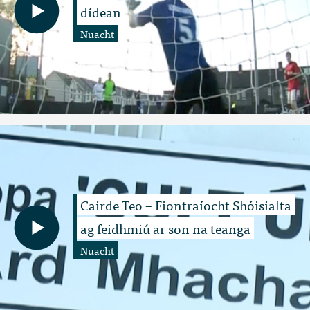
dídean
Nuacht
Cairde Teo – Fiontraíocht Shóisialta
ag feidhmiú ar son na teanga
Nuacht