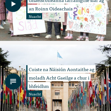
an Roinn Oideachais
Nuacht
Coiste na Náisiún Aontaithe ag
moladh Acht Gaeilge a chur i
bhfeidhm
Nuacht