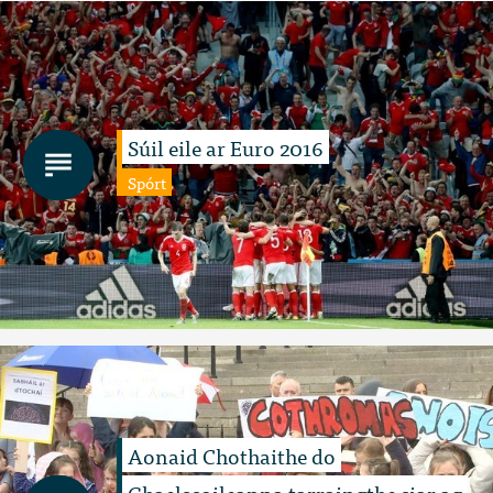
Súil eile ar Euro 2016
Spórt
Aonaid Chothaithe do
Ghaelscoileanna tarraingthe siar ag