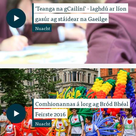
'Teanga na gCailíní' - laghdú ar líon
gasúr ag stáidear na Gaeilge
Nuacht
Comhionannas á lorg ag Bród Bhéal
Feirste 2016
Nuacht