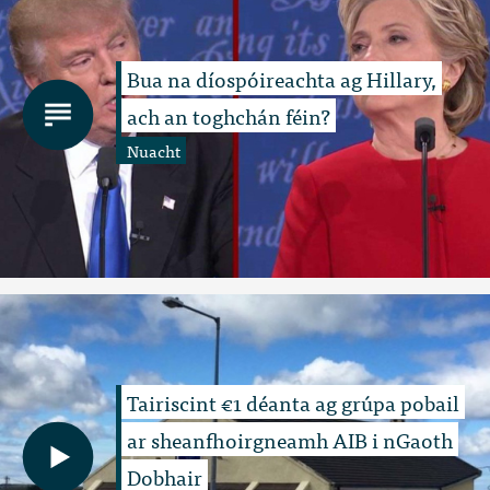
Bua na díospóireachta ag Hillary,
ach an toghchán féin?
Nuacht
Tairiscint €1 déanta ag grúpa pobail
ar sheanfhoirgneamh AIB i nGaoth
Dobhair