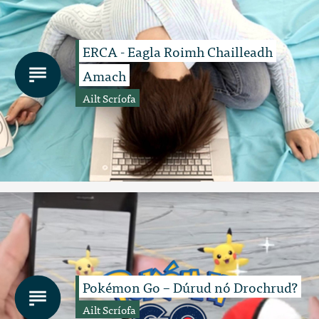
ERCA - Eagla Roimh Chailleadh
Amach
Ailt Scríofa
Pokémon Go – Dúrud nó Drochrud?
Ailt Scríofa