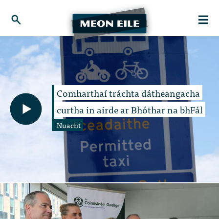
Comharthaí tráchta dátheangacha
curtha in airde ar Bhóthar na bhFál
Nuacht