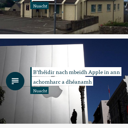
Nuacht
B’fhéidir nach mbeidh Apple in ann
achomharc a dhéanamh
Nuacht