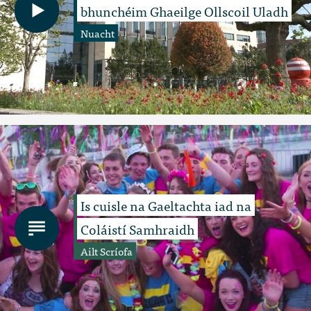
bhunchéim Ghaeilge Ollscoil Uladh
Nuacht
Is cuisle na Gaeltachta iad na
Coláistí Samhraidh
Ailt Scríofa