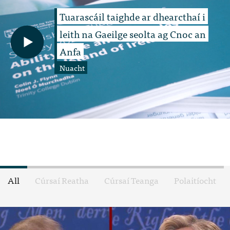
Tuarascáil taighde ar dhearcthaí i
leith na Gaeilge seolta ag Cnoc an
Anfa
Nuacht
All
Cúrsaí Reatha
Cúrsaí Teanga
Polaitíocht