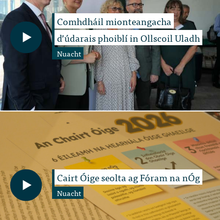
Comhdháil mionteangacha
d’údarais phoiblí in Ollscoil Uladh
Nuacht
Cairt Óige seolta ag Fóram na nÓg
Nuacht