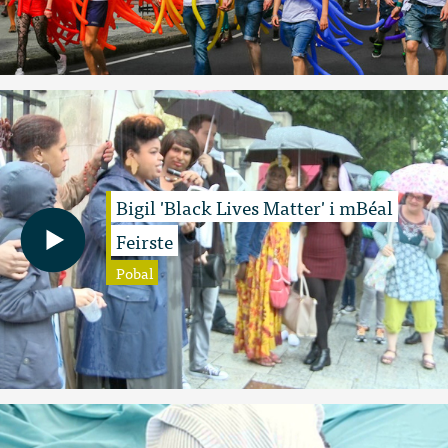
Bigil 'Black Lives Matter' i mBéal
Feirste
Pobal