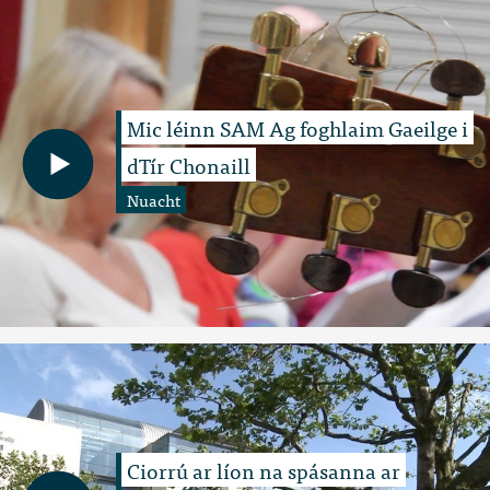
Mic léinn SAM Ag foghlaim Gaeilge i
dTír Chonaill
Nuacht
Ciorrú ar líon na spásanna ar