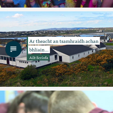
Ar theacht an tsamhraidh achan
bhliain…
Ailt Scríofa