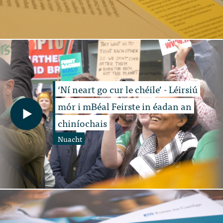
‘Ní neart go cur le chéile’ - Léirsiú
mór i mBéal Feirste in éadan an
chiníochais
Nuacht