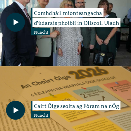
Comhdháil mionteangacha
d’údarais phoiblí in Ollscoil Uladh
Nuacht
Cairt Óige seolta ag Fóram na nÓg
Nuacht