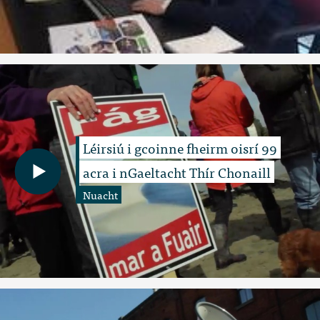
Léirsiú i gcoinne fheirm oisrí 99
acra i nGaeltacht Thír Chonaill
Nuacht