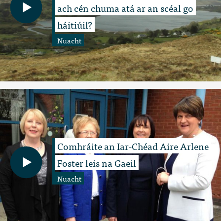
ach cén chuma atá ar an scéal go
háitiúil?
Nuacht
Comhráite an Iar-Chéad Aire Arlene
Foster leis na Gaeil
Nuacht