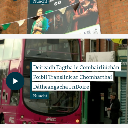
Nuacht
Deireadh Tagtha le Comhairliúchán
Poiblí Translink ar Chomharthaí
Dátheangacha i nDoire
Nuacht