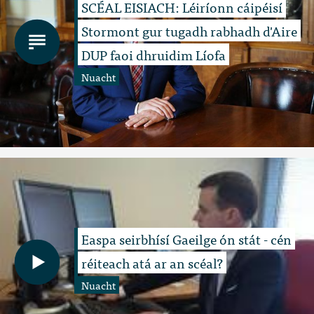
SCÉAL EISIACH: Léiríonn cáipéisí
Stormont gur tugadh rabhadh d'Aire
DUP faoi dhruidim Líofa
Nuacht
Easpa seirbhísí Gaeilge ón stát - cén
réiteach atá ar an scéal?
Nuacht