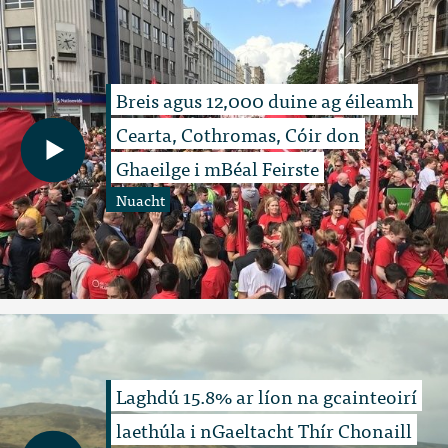
Breis agus 12,000 duine ag éileamh
Cearta, Cothromas, Cóir don
Ghaeilge i mBéal Feirste
Nuacht
Laghdú 15.8% ar líon na gcainteoirí
laethúla i nGaeltacht Thír Chonaill