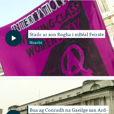
Stailc ar son Rogha i mBéal Feirste
Nuacht
Bua ag Conradh na Gaeilge san Ard-