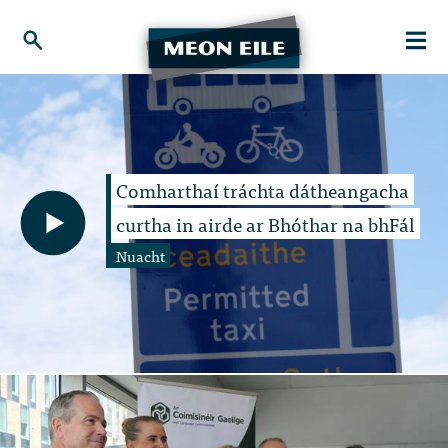
Comharthaí tráchta dátheangacha
curtha in airde ar Bhóthar na bhFál
Nuacht