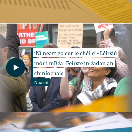
‘Ní neart go cur le chéile’ - Léirsiú
mór i mBéal Feirste in éadan an
chiníochais
Nuacht