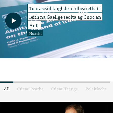
Tuarascáil taighde ar dhearcthaí i
leith na Gaeilge seolta ag Cnoc an
Anfa
Nuacht
All
Cúrsaí Reatha
Cúrsaí Teanga
Polaitíocht