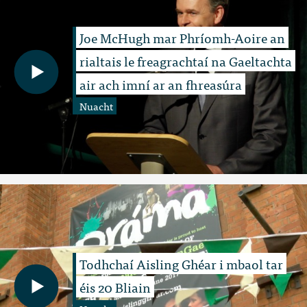
Joe McHugh mar Phríomh-Aoire an
rialtais le freagrachtaí na Gaeltachta
air ach imní ar an fhreasúra
Nuacht
Todhchaí Aisling Ghéar i mbaol tar
éis 20 Bliain