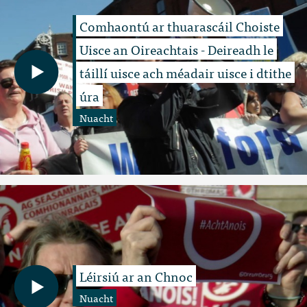
Comhaontú ar thuarascáil Choiste
Uisce an Oireachtais - Deireadh le
táillí uisce ach méadair uisce i dtithe
úra
Nuacht
Léirsiú ar an Chnoc
Nuacht