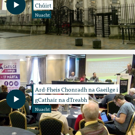
Chúirt
Nuacht
Ard-Fheis Chonradh na Gaeilge i
gCathair na dTreabh
Nuacht