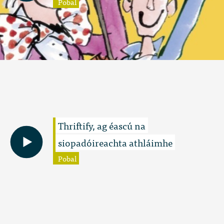
Pobal
Thriftify, ag éascú na
siopadóireachta athláimhe
Pobal