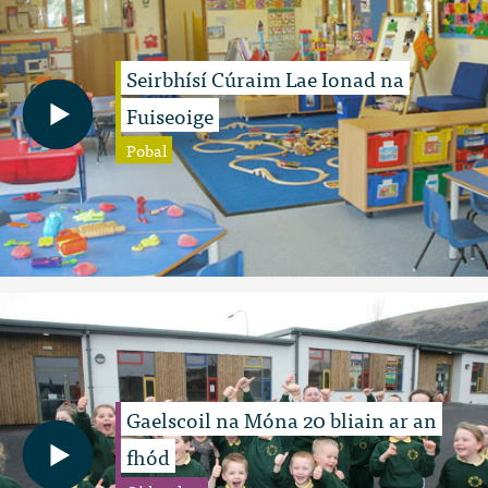
Seirbhísí Cúraim Lae Ionad na
Fuiseoige
Pobal
Gaelscoil na Móna 20 bliain ar an
fhód