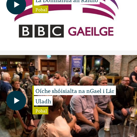
Pobal
Oíche shóisialta na nGael i Lár
Uladh
Pobal