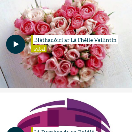
Bláthadóirí ar Lá Fhéile Vailintín
Pobal
Lá Domhanda an Raidió