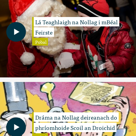
Lá Teaghlaigh na Nollag i mBéal
Feirste
Pobal
Dráma na Nollag deireanach do
phríomhoide Scoil an Droichid