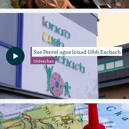
Sue Pentel agus Ionad Uíbh Eachach
Oideachas