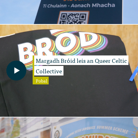
Margadh Bróid leis an Queer Celtic
Collective
Pobal