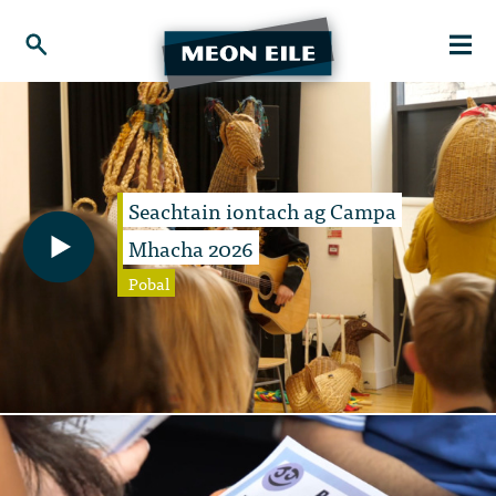
Seachtain iontach ag Campa
Mhacha 2026
Pobal