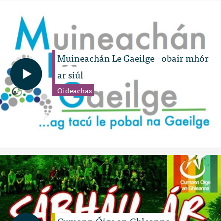
Muineachán Le Gaeilge - obair mhór
ar siúl
Oideachas
Cumann Óige an Ghleanna