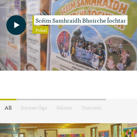
Scéim Samhraidh Bhoirche Íochtar
Pobal
All
Daoine Óga
Sláinte
Tuairimí