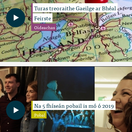
Turas treoraithe Gaeilge ar Bhéal
Feirste
Oideachas
Na 5 fhíseán pobail is mó ó 2019
Pobal