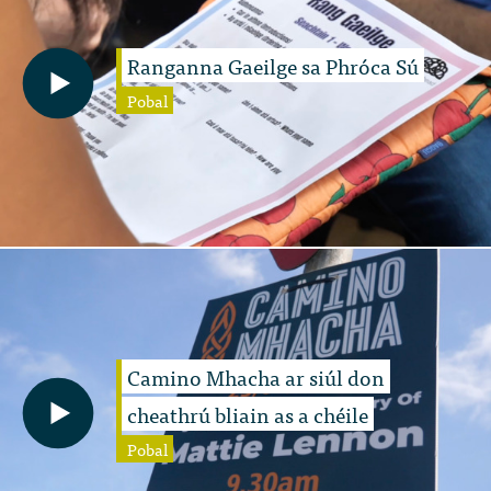
Ranganna Gaeilge sa Phróca Sú
Pobal
Camino Mhacha ar siúl don
cheathrú bliain as a chéile
Pobal