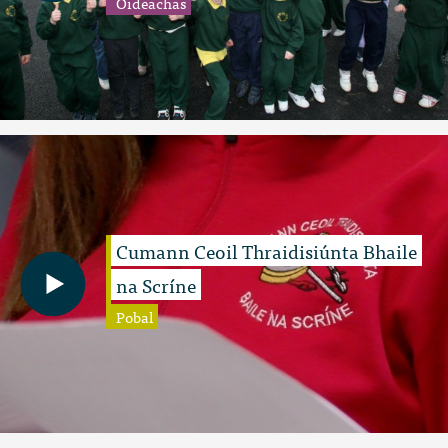
Oideachas
Cumann Ceoil Thraidisiúnta Bhaile
na Scríne
Pobal