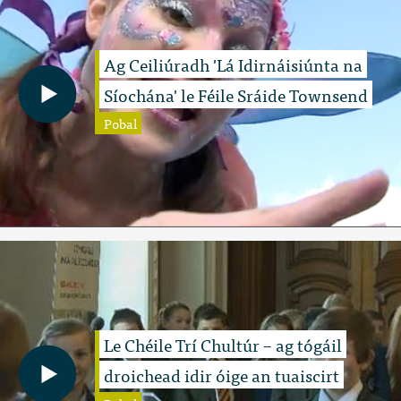
Ag Ceiliúradh 'Lá Idirnáisiúnta na
Síochána' le Féile Sráide Townsend
Pobal
Le Chéile Trí Chultúr – ag tógáil
droichead idir óige an tuaiscirt