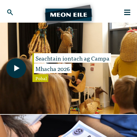
Seachtain iontach ag Campa
Mhacha 2026
Pobal