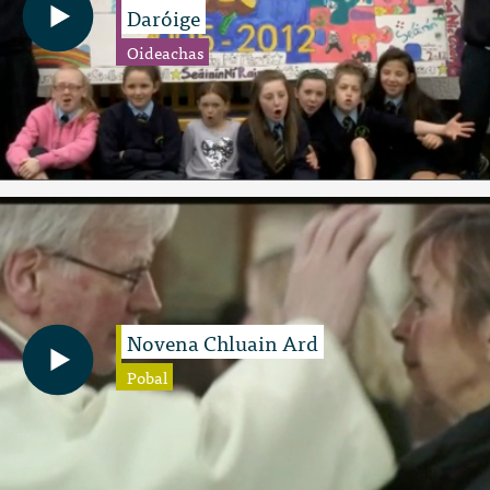
Daróige
Oideachas
Novena Chluain Ard
Pobal