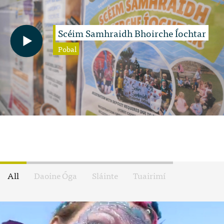
Scéim Samhraidh Bhoirche Íochtar
Pobal
All
Daoine Óga
Sláinte
Tuairimí