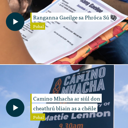
Ranganna Gaeilge sa Phróca Sú
Pobal
Camino Mhacha ar siúl don
cheathrú bliain as a chéile
Pobal