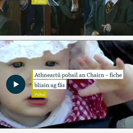
Pobal
Athneartú pobail an Chairn – fiche
bliain ag fás
Pobal