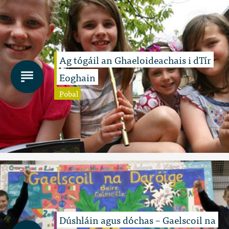
Ag tógáil an Ghaeloideachais i dTír
Eoghain
Pobal
Dúshláin agus dóchas – Gaelscoil na