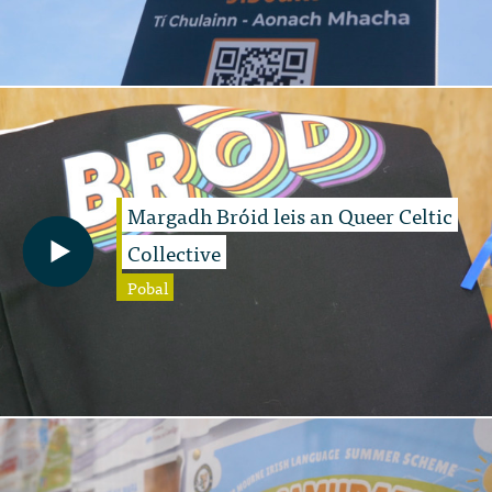
Margadh Bróid leis an Queer Celtic
Collective
Pobal