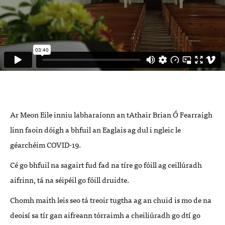
Ar Meon Eile inniu labharaíonn an tAthair Brian Ó Fearraigh
linn faoin dóigh a bhfuil an Eaglais ag dul i ngleic le
géarchéim COVID-19.
Cé go bhfuil na sagairt fud fad na tíre go fóill ag ceillúradh
aifrinn, tá na séipéil go fóill druidte.
Chomh maith leis seo tá treoir tugtha ag an chuid is mo de na
deoisí sa tír gan aifreann tórraimh
a cheiliúradh go dtí go