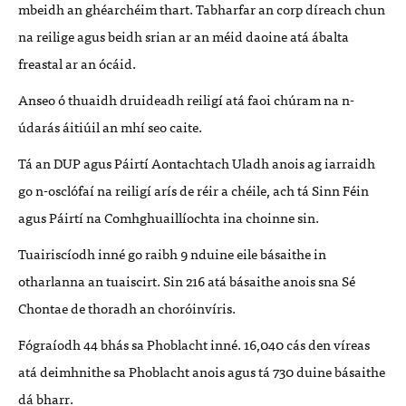
mbeidh an ghéarchéim
thart. T
abharfar an corp díreach chun
na reilige agus beidh srian ar an méid daoine atá ábalta
freastal ar an ócáid.
Anseo ó thuaidh druideadh reiligí atá faoi chúram na n-
údarás áitiúil an mhí seo caite.
Tá an DUP agus Páirtí Aontachtach Uladh anois ag iarraidh
go n-osclófaí na reiligí arís de réir a chéile, ach tá Sinn Féin
agus Páirtí na Comhghuaillíochta ina choinne sin.
Tuairiscíodh inné go raibh 9 nduine eile básaithe in
otharlanna an tuaiscirt. Sin 216 atá básaithe anois sna Sé
Chontae de thoradh an choróinvíris.
Fógraíodh 44 bhás sa Phoblacht inné. 16,040 cás den víreas
atá deimhnithe sa Phoblacht anois agus tá 730 duine básaithe
dá bharr.