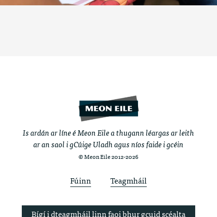
Is ardán ar líne é Meon Eile a thugann léargas ar leith
ar an saol i gCúige Uladh agus níos faide i gcéin
© Meon Eile 2012-2026
Fúinn
Teagmháil
Bígí i dteagmháil linn faoi bhur gcuid scéalta