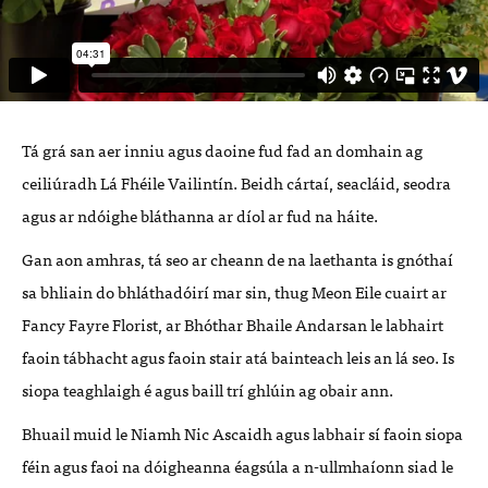
Tá grá san aer inniu agus daoine fud fad an domhain ag
ceiliúradh Lá Fhéile Vailintín. Beidh cártaí, seacláid, seodra
agus ar ndóighe bláthanna ar díol ar fud na háite.
Gan aon amhras, tá seo ar cheann de na laethanta is gnóthaí
sa bhliain do bhláthadóirí mar sin, thug Meon Eile cuairt ar
Fancy Fayre Florist, ar Bhóthar Bhaile Andarsan le labhairt
faoin tábhacht agus faoin stair atá bainteach leis an lá seo. Is
siopa teaghlaigh é agus baill trí ghlúin ag obair ann.
Bhuail muid le Niamh Nic Ascaidh agus labhair sí faoin siopa
féin agus faoi na dóigheanna éagsúla a n-ullmhaíonn siad le