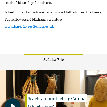
teacht fríd an lá gnóthach seo.
Is féidir cuairt a thabhairt ar an siopa bláthadóireachta Fancy
Fayre Flowers nó bláthanna a ordú ó
www.fancyfayreofbelfast.co.uk
Scéalta Eile
Seachtain iontach ag Campa
Mhacha 2026