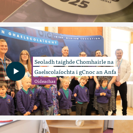
Seoladh taighde Chomhairle na
Gaelscolaíochta i gCnoc an Anfa
Oideachas