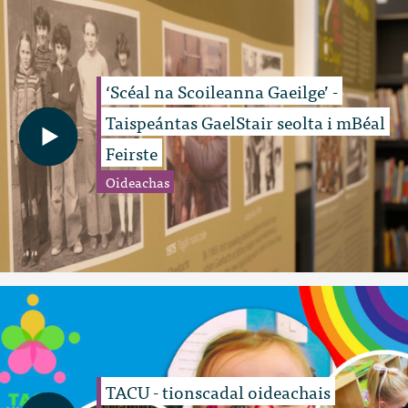
‘Scéal na Scoileanna Gaeilge’ -
Taispeántas GaelStair seolta i mBéal
Feirste
Oideachas
TACU - tionscadal oideachais