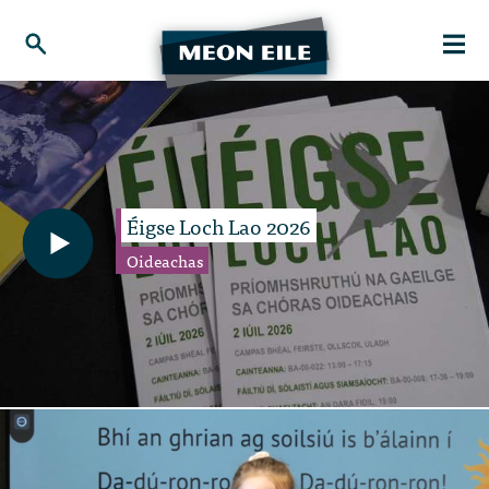
Éigse Loch Lao 2026
Oideachas