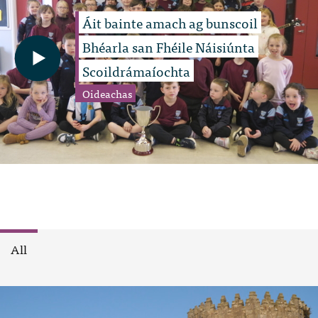
Áit bainte amach ag bunscoil
Bhéarla san Fhéile Náisiúnta
Scoildrámaíochta
Oideachas
All