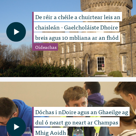
De réir a chéile a chuirtear leis an
chaisleán - Gaelcholáiste Dhoire
breis agus 10 mbliana ar an fhód
Oideachas
Dóchas i nDoire agus an Ghaeilge ag
dul ó neart go neart ar Champas
Mhig Aoidh