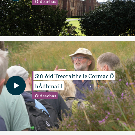
Oideachas
Siúlóid Treoraithe le Cormac Ó
hÁdhmaill
Oideachas