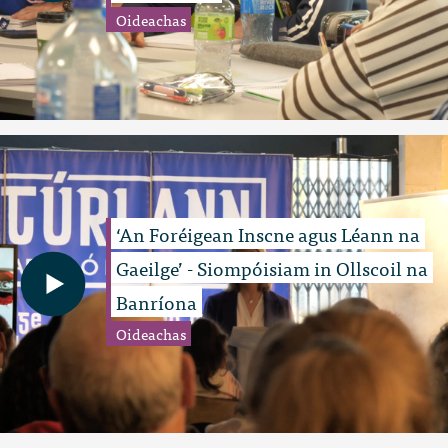
Oideachas
‘An Foréigean Inscne agus Léann na
Gaeilge’ - Siompóisiam in Ollscoil na
Banríona
Oideachas