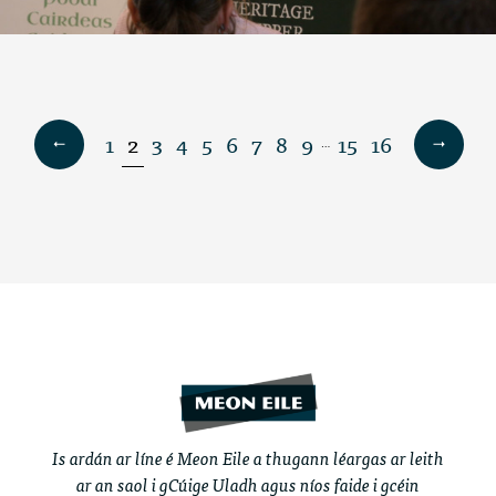
1
2
3
4
5
6
7
8
9
15
16
…
Is ardán ar líne é Meon Eile a thugann léargas ar leith
ar an saol i gCúige Uladh agus níos faide i gcéin