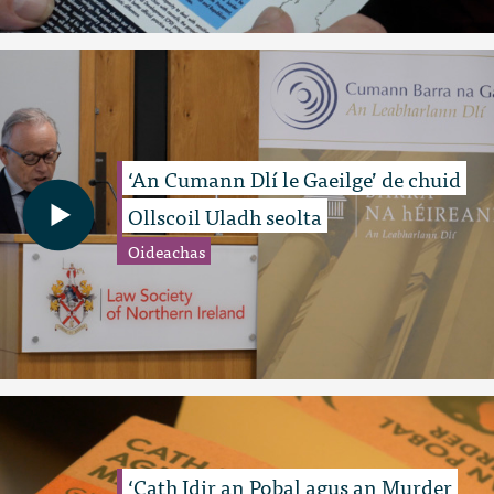
‘An Cumann Dlí le Gaeilge’ de chuid
Ollscoil Uladh seolta
Oideachas
‘Cath Idir an Pobal agus an Murder