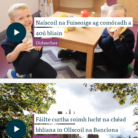
Naíscoil na Fuiseoige ag comóradh a
40ú bliain
Oideachas
Fáilte curtha roimh lucht na chéad
bhliana in Ollscoil na Banríona