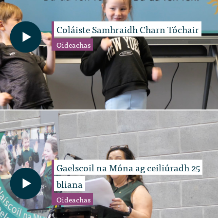
Coláiste Samhraidh Charn Tóchair
Oideachas
Gaelscoil na Móna ag ceiliúradh 25
bliana
Oideachas