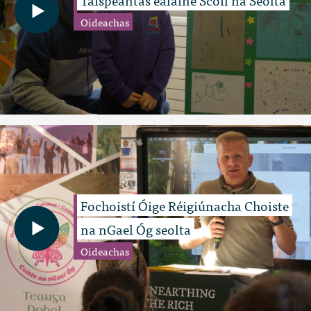
Oideachas
Fochoistí Óige Réigiúnacha Choiste
na nGael Óg seolta
Oideachas