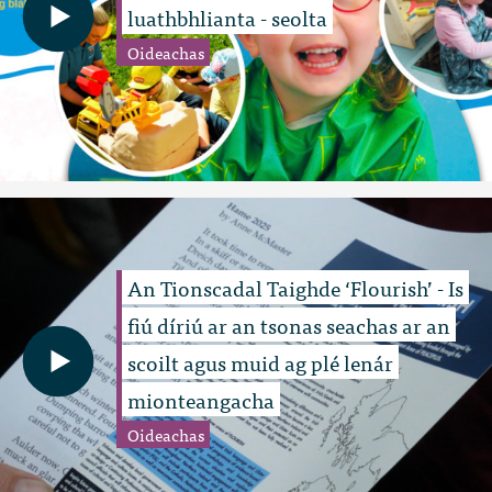
luathbhlianta - seolta
Oideachas
An Tionscadal Taighde ‘Flourish’ - Is
fiú díriú ar an tsonas seachas ar an
scoilt agus muid ag plé lenár
mionteangacha
Oideachas