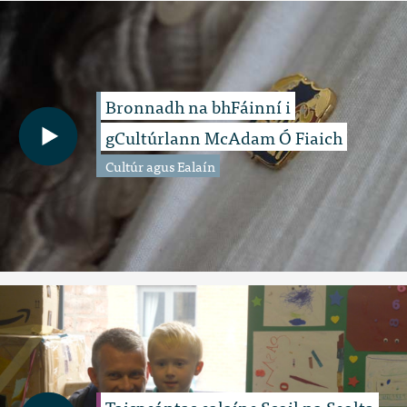
Bronnadh na bhFáinní i
gCultúrlann McAdam Ó Fiaich
Cultúr agus Ealaín
Taispeántas ealaíne Scoil na Seolta