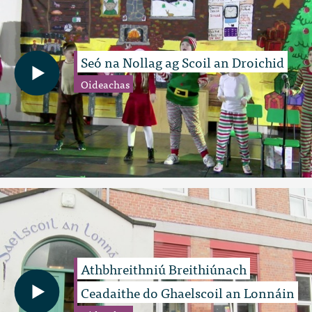
Seó na Nollag ag Scoil an Droichid
Oideachas
Athbhreithniú Breithiúnach
Ceadaithe do Ghaelscoil an Lonnáin