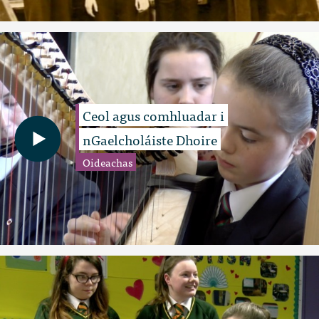
Ceol agus comhluadar i
nGaelcholáiste Dhoire
Oideachas