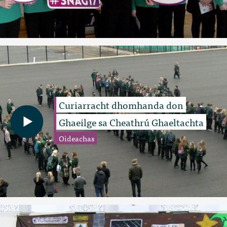
Curiarracht dhomhanda don
Ghaeilge sa Cheathrú Ghaeltachta
Oideachas