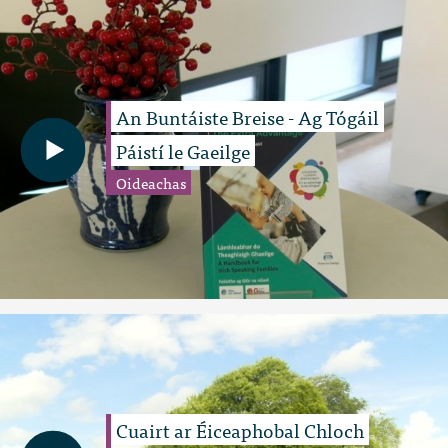
An Buntáiste Breise - Ag Tógáil
Páistí le Gaeilge
Oideachas
Cuairt ar Éiceaphobal Chloch