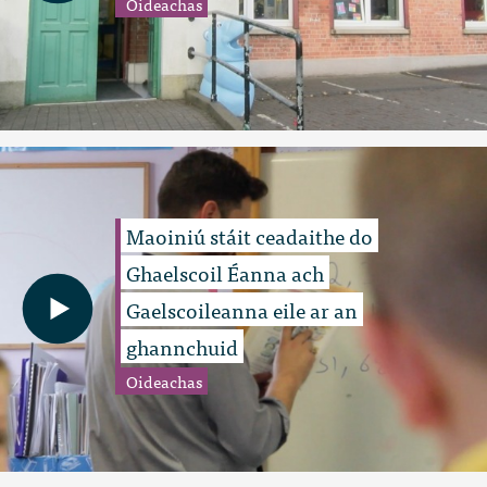
Oideachas
Maoiniú stáit ceadaithe do
Ghaelscoil Éanna ach
Gaelscoileanna eile ar an
ghannchuid
Oideachas