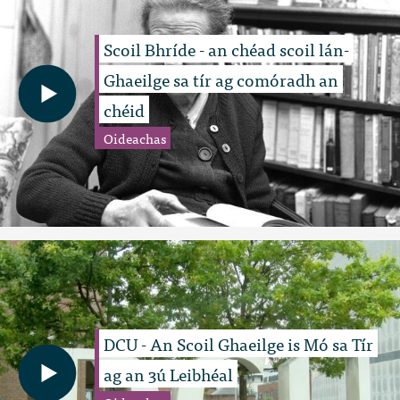
Scoil Bhríde - an chéad scoil lán-
Ghaeilge sa tír ag comóradh an
chéid
Oideachas
DCU - An Scoil Ghaeilge is Mó sa Tír
ag an 3ú Leibhéal