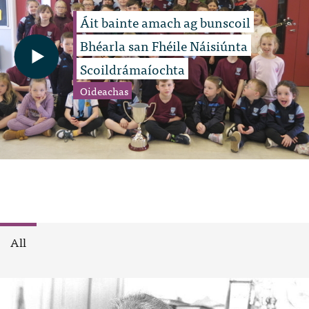
Áit bainte amach ag bunscoil
Bhéarla san Fhéile Náisiúnta
Scoildrámaíochta
Oideachas
All