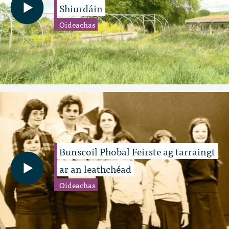
Shiurdáin
Oideachas
Bunscoil Phobal Feirste ag tarraingt
ar an leathchéad
Oideachas