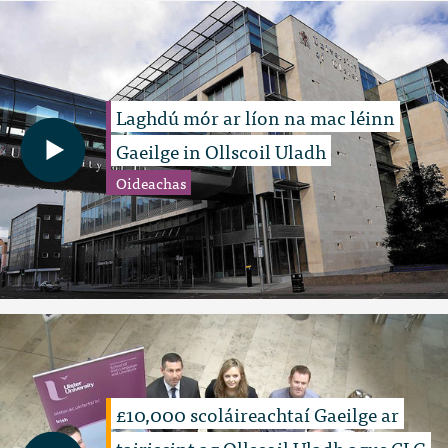
Laghdú mór ar líon na mac léinn
Gaeilge in Ollscoil Uladh
Oideachas
£10,000 scoláireachtaí Gaeilge ar
tairiscint ag Ollscoil Uladh agus CLG