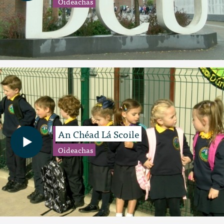
Oideachas
An Chéad Lá Scoile
Oideachas