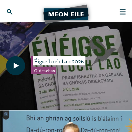
Éigse Loch Lao 2026
Oideachas