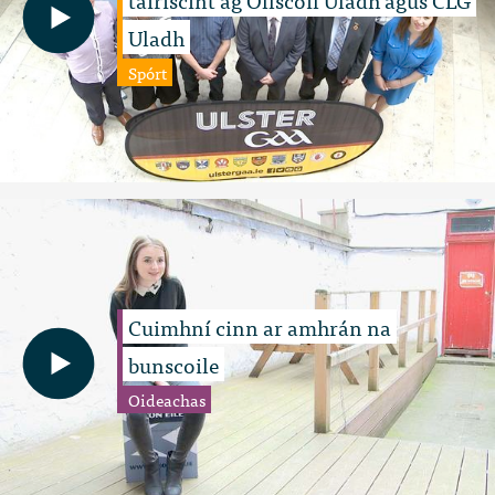
Uladh
Spórt
Cuimhní cinn ar amhrán na
bunscoile
Oideachas