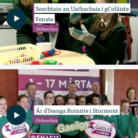
Seachtain an Uathachais i gColáiste
Feirste
Oideachas
Ár dTeanga Roinnte i Stormont
Oideachas