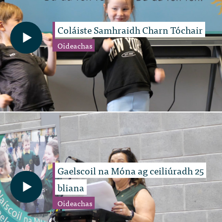
Coláiste Samhraidh Charn Tóchair
Oideachas
Gaelscoil na Móna ag ceiliúradh 25
bliana
Oideachas