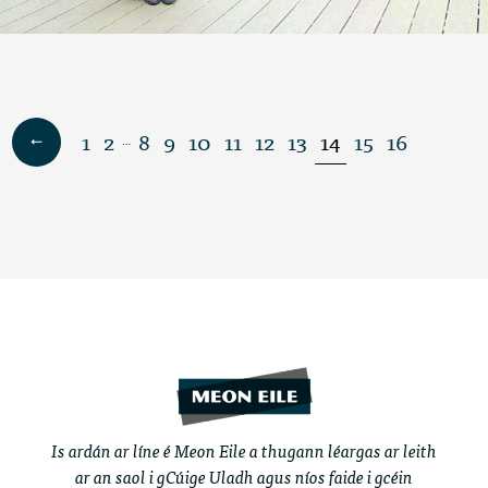
1
2
8
9
10
11
12
13
14
15
16
…
Is ardán ar líne é Meon Eile a thugann léargas ar leith
ar an saol i gCúige Uladh agus níos faide i gcéin