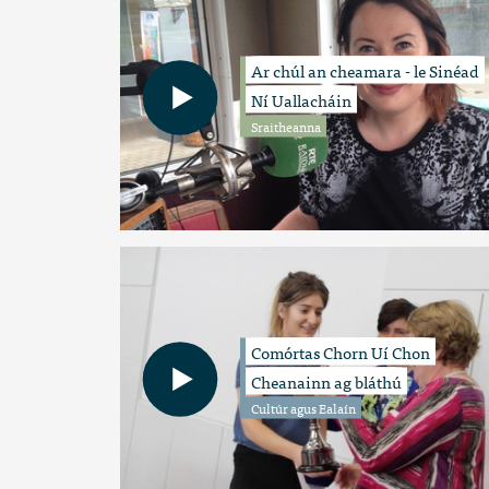
Ar chúl an cheamara - le Sinéad
Ní Uallacháin
Sraitheanna
Comórtas Chorn Uí Chon
Cheanainn ag bláthú
Cultúr agus Ealaín