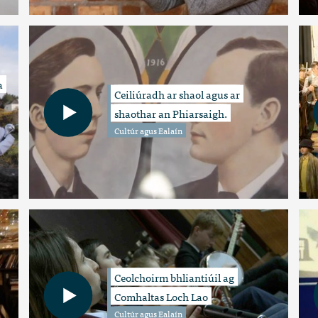
a
Ceiliúradh ar shaol agus ar
shaothar an Phiarsaigh.
Cultúr agus Ealaín
Ceolchoirm bhliantiúil ag
Comhaltas Loch Lao
Cultúr agus Ealaín