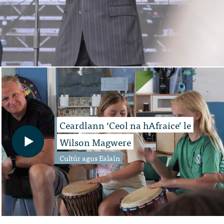
Ceardlann ‘Ceol na hAfraice’ le
Wilson Magwere
Cultúr agus Ealaín