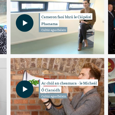
Cameron faoi bhrú le Cáipéisí
Phanama
Cultúr agus Ealaín
Ar chúl an cheamara - le Micheál
Ó Ciaraidh
Cultúr agus Ealaín