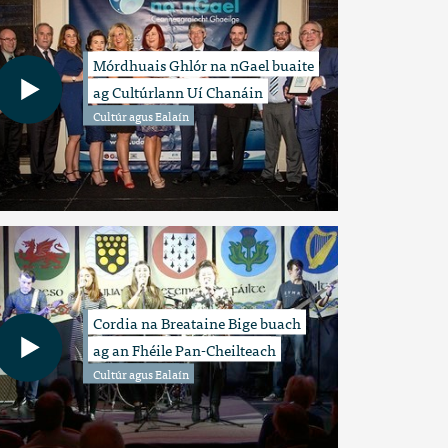
Mórdhuais Ghlór na nGael buaite
ag Cultúrlann Uí Chanáin
Cultúr agus Ealaín
Cordia na Breataine Bige buach
ag an Fhéile Pan-Cheilteach
Cultúr agus Ealaín