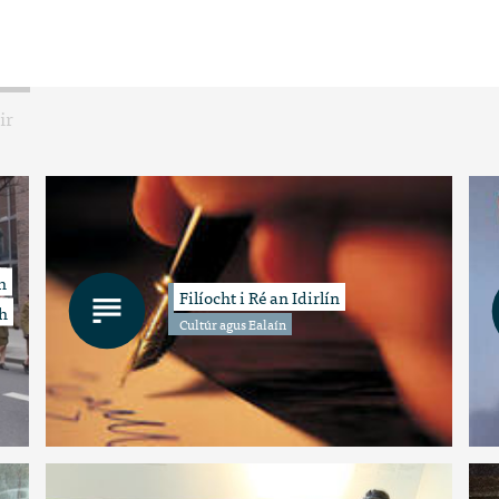
ir
h
Filíocht i Ré an Idirlín
h
Cultúr agus Ealaín