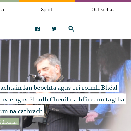
na
Spórt
Oideachas
achtain lán beochta agus brí roimh Bhéal
irste agus Fleadh Cheoil na hÉireann tagtha
un na cathrach
aitheanna