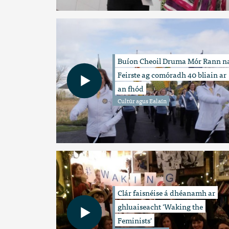
Buíon Cheoil Druma Mór Rann n
Feirste ag comóradh 40 bliain ar
an fhód
Cultúr agus Ealaín
Clár faisnéise á dhéanamh ar
ghluaiseacht 'Waking the
Feminists'