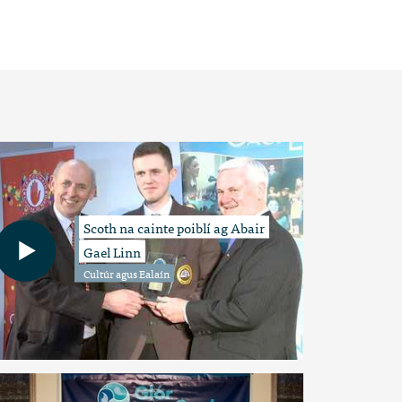
Scoth na cainte poiblí ag Abair
Gael Linn
Cultúr agus Ealaín