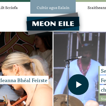
ilt Scríofa
Cultúr agus Ealaín
Sraithean
Se
ideanna Bhéal Feirste
Fe
ch
Sr