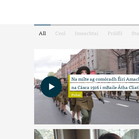
All
Ceol
Imeachtaí
Próifil
Sta
Na mílte ag comóradh Éirí Amac
na Cásca 1916 i mBaile Átha Cliat
Pobal