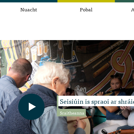
Nuacht
Pobal
A
Seisiúin is spraoi ar shrá
Sraitheanna