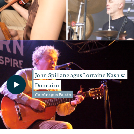
John Spillane agus Lorraine Nash sa
Duncairn
Cultúr agus Ealaín