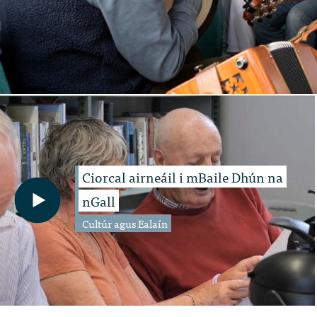
Ciorcal airneáil i mBaile Dhún na
nGall
Cultúr agus Ealaín