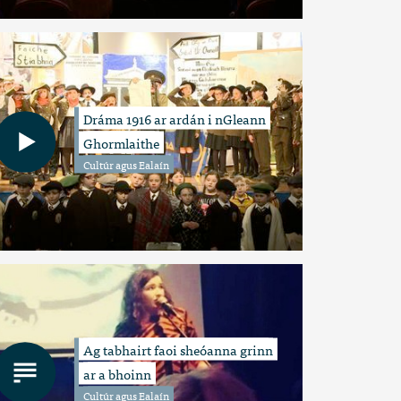
Dráma 1916 ar ardán i nGleann
Ghormlaithe
Cultúr agus Ealaín
Ag tabhairt faoi sheóanna grinn
ar a bhoinn
Cultúr agus Ealaín