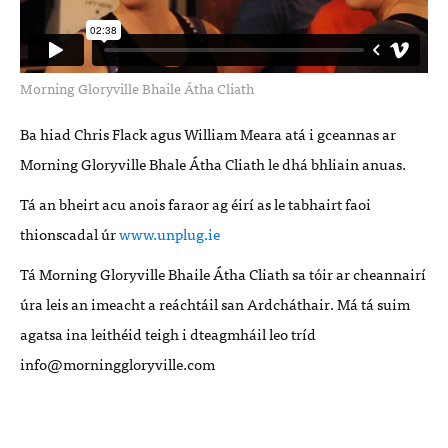
Morning Gloryville Bhaile Átha Cliath
Ba hiad Chris Flack agus William Meara atá i gceannas ar
Morning Gloryville Bhale Átha Cliath le dhá bhliain anuas.
Tá an bheirt acu anois faraor ag éirí as le tabhairt faoi
thionscadal úr
www.unplug.ie
Tá Morning Gloryville Bhaile Átha Cliath sa tóir ar cheannairí
úra leis an imeacht a reáchtáil san Ardcháthair. Má tá suim
agatsa ina leithéid teigh i dteagmháil leo tríd
info@morninggloryville.com