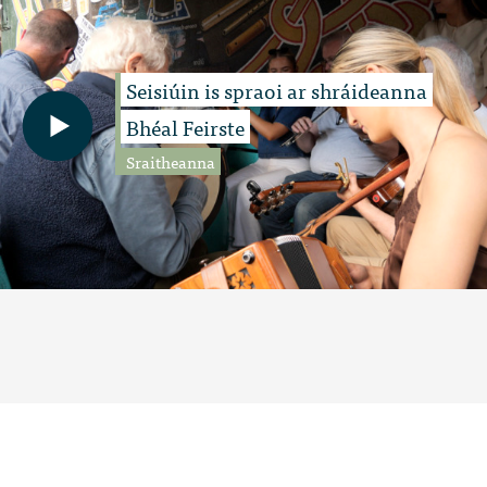
Seisiúin is spraoi ar shráideanna
Bhéal Feirste
Sraitheanna