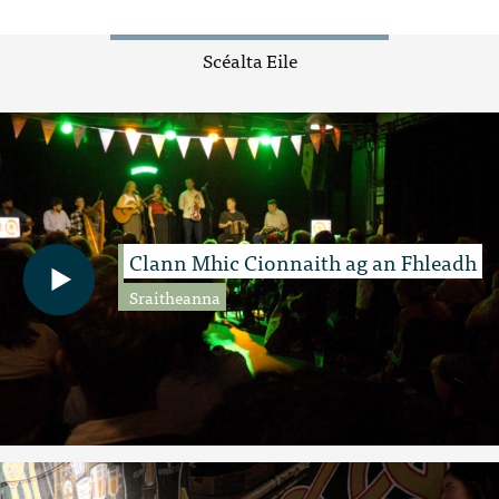
Scéalta Eile
Clann Mhic Cionnaith ag an Fhleadh
Sraitheanna