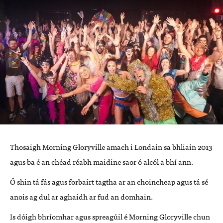
Thosaigh Morning Gloryville amach i Londain sa bhliain 2013
agus ba é an chéad réabh maidine saor ó alcól a bhí ann.
Ó shin tá fás agus forbairt tagtha ar an choincheap agus tá sé
anois ag dul ar aghaidh ar fud an domhain.
Is dóigh bhríomhar agus spreagúil é Morning Gloryville chun