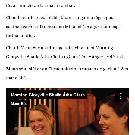
tús a chur leis an lá amach romhat.
Chomh maith le ceol réabh, bíonn ranganna ióga agus
suathaireacht ar fáil mar aon le bia folláin agus caoineog
torthaí ar díol.
Chaith Meon Eile maidin i gcuideachta lucht Morning
Gloryville Bhaile Átha Cliath i gClub ‘The Hanger’ le déanaí.
Bíonn sé ar siúl ar an Chéadaoin dheireanach do gach mí. Seo
mar a bhí..