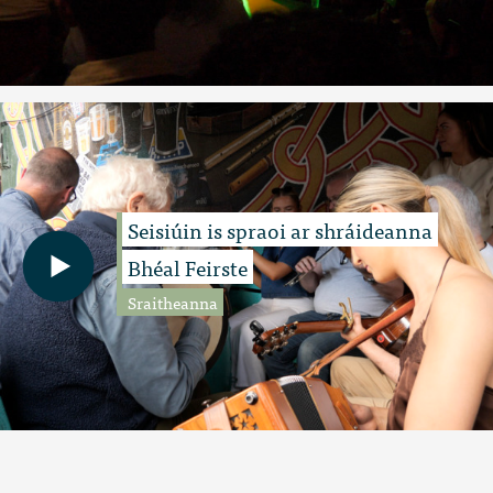
Seisiúin is spraoi ar shráideanna
Bhéal Feirste
Sraitheanna