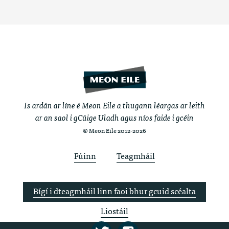
Is ardán ar líne é Meon Eile a thugann léargas ar leith
ar an saol i gCúige Uladh agus níos faide i gcéin
© Meon Eile 2012-2026
Fúinn
Teagmháil
Bígí i dteagmháil linn faoi bhur gcuid scéalta
Liostáil