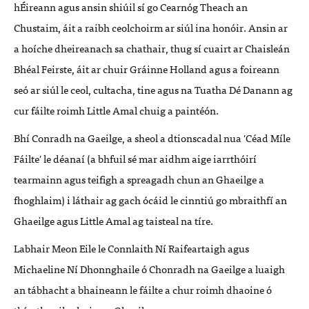
h
É
ireann agus ansin shiúil sí
go C
earnóg Theach an
Chustaim, áit a raibh ceolchoirm ar siú
l ina hon
ó
ir. Ansin ar
a
hoí
che d
heireanach sa chathair, thug sí
cuairt ar Chaisle
án
Bh
é
al Feirste,
á
it ar chuir Gr
á
inne Holland agus a foireann
se
ó ar siú
l le ceol, cultacha, tine agus na Tuatha
D
é
Danann ag
cur fáilte roimh Little Amal chuig a paint
éó
n.
Bhí Conradh na Gaeilge, a sheol a dtionscadal nua 'C
é
ad Mí
le
F
á
ilte' le d
é
anaí
(a bhfuil s
é
mar aidhm aige iarrthóirí
tearmainn agus teifigh a spreagadh chun an Ghaeilge a
fhoghlaim) i láthair ag gach ócáid le cinntiú go mbraithfí an
Ghaeilge agus Little Amal ag taisteal na tíre.
Labhair Meon Eile le Connlaith Ní Raifeartaigh agus
Michaeline Ní Dhonnghaile ó Chonradh na Gaeilge a luaigh
an tá
bhacht a bhaineann le f
á
ilte a chur roimh dhaoine
ó