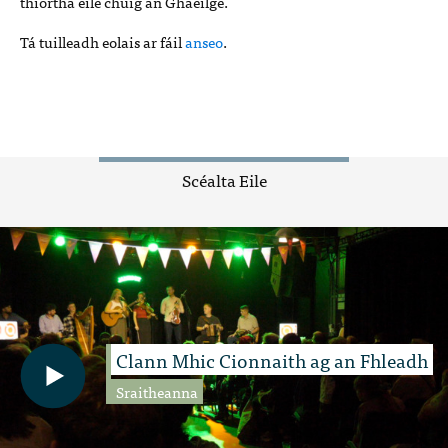
thíortha eile chuig an Ghaeilge.
Tá tuilleadh eolais ar fáil
anseo
.
Scéalta Eile
Clann Mhic Cionnaith ag an Fhleadh
Sraitheanna