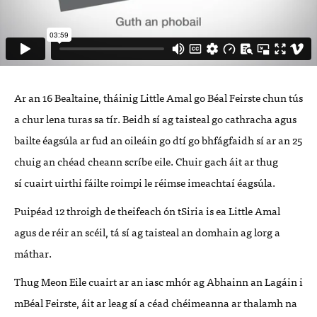
Ar an 16 Bealtaine, tháinig Little Amal go B
é
al Feirste chun tú
s
a chur lena turas
sa tír.
Beidh s
í ag taisteal go cathracha agus
bailte
é
agsúla ar fud an oileáin go dtí
go bhf
ágfaidh sí ar an 25
chuig an chéad ch
eann scr
íbe eile. Chuir gach áit ar thug
sí
cuairt uirthi f
á
ilte roimpi le r
é
imse imeachtaí éagsúla.
Puip
é
ad 12 throigh de theifeach ón tSiria is ea Little Amal
agus de r
é
ir an sc
é
il, t
á
sí ag taisteal an domhain ag lorg a
máthar.
Thug Meon Eile cuairt ar an iasc mhó
r ag Abhainn an Lag
áin i
mB
é
al Feirste,
áit ar leag sí a c
é
ad ch
é
imeanna ar thalamh na