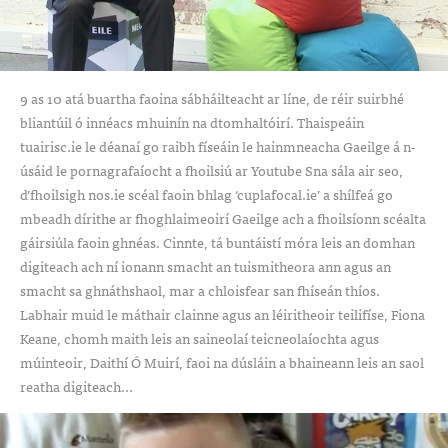
9 as 10 atá buartha faoina sábháilteacht ar líne, de réir suirbhé
bliantúil ó innéacs mhuinín na dtomhaltóirí. Thaispeáin
tuairisc.ie le déanaí go raibh físeáin le hainmneacha Gaeilge á n-
úsáid le pornagrafaíocht a fhoilsiú ar Youtube Sna sála air seo,
d’fhoilsigh nos.ie scéal faoin bhlag ‘cuplafocal.ie’ a shílfeá go
mbeadh dírithe ar fhoghlaimeoirí Gaeilge ach a fhoilsíonn scéalta
gáirsiúla faoin ghnéas. Cinnte, tá buntáistí móra leis an domhan
digiteach ach ní ionann smacht an tuismitheora ann agus an
smacht sa ghnáthshaol, mar a chloisfear san fhíseán thíos.
Labhair muid le máthair clainne agus an léiritheoir teilifíse, Fiona
Keane, chomh maith leis an saineolaí teicneolaíochta agus
múinteoir, Daithí Ó Muirí, faoi na dúsláin a bhaineann leis an saol
reatha digiteach...