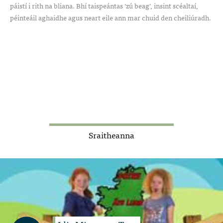
páistí i rith na bliana. Bhí taispeántas ‘zú beag’, insint scéaltaí,
péinteáil aghaidhe agus neart eile ann mar chuid den cheiliúradh.
Sraitheanna