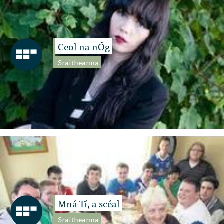
Ceol na nÓg
Sraitheanna
Mná Tí, a scéal
Sraitheanna