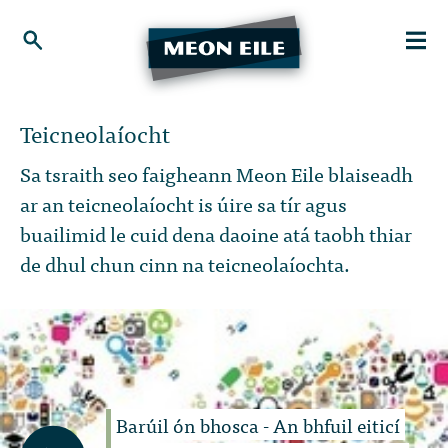
Teicneolaíocht
Sa tsraith seo faigheann Meon Eile blaiseadh
ar an teicneolaíocht is úire sa tír agus
buailimid le cuid dena daoine atá taobh thiar
de dhul chun cinn na teicneolaíochta.
Barúil ón bhosca - An bhfuil eiticí