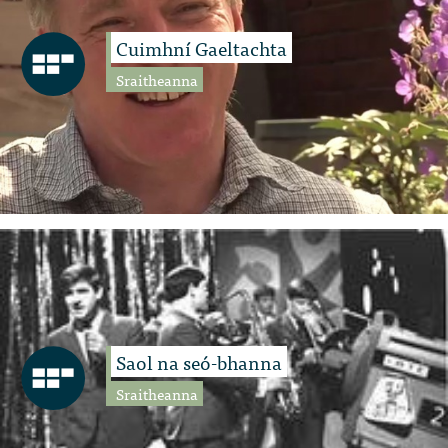
Cuimhní Gaeltachta
Sraitheanna
Saol na seó-bhanna
Sraitheanna