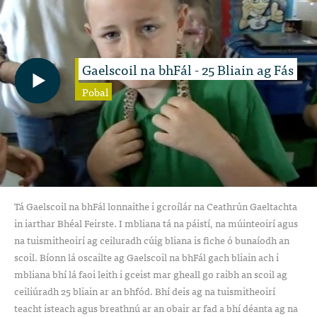
Gaelscoil na bhFál - 25 Bliain ag Fás
Pobal
Tá Gaelscoil na bhFál lonnaithe i gcroílár na Ceathrún Gaeltachta
in iarthar Bhéal Feirste. I mbliana tá na páistí, na múinteoirí agus
na tuismitheoirí ag ceiluradh cúig bliana is fiche ó bunaíodh an
scoil. Bíonn lá oscailte ag Gaelscoil na bhFál gach bliain ach i
mbliana bhí lá faoi leith i gceist mar gheall go raibh an scoil ag
ceiliúradh 25 bliain ar an bhfód. Bhí deis ag na tuismitheoirí
teacht isteach agus breathnú ar an obair ar fad a bhí déanta ag na