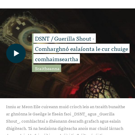
DSNT / Guerilla Shout -
Comharghnó ealaíonta le cur chuige
comhaimseartha
Sraitheanna
Inniu ar Meon Eile cuireann muid críoch leis an tsraith bunaithe
ar ghnónna le Gaeilge le físeán faoi _DSNT_ agus _Guerilla
Shout_, comhlachtaí a dhéanann dearadh grafach agus ealaín
dhigiteach. Tá na healaíona digiteacha anois mar chuid lárnach