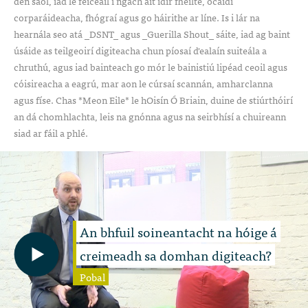
den saol, iad le feiceáil i ngach áit idir fhéilte, ócáidí
corparáideacha, fhógraí agus go háirithe ar líne. Is i lár na
hearnála seo atá _DSNT_ agus _Guerilla Shout_ sáite, iad ag baint
úsáide as teilgeoirí digiteacha chun píosaí d'ealaín suiteála a
chruthú, agus iad bainteach go mór le bainistiú lipéad ceoil agus
cóisireacha a eagrú, mar aon le cúrsaí scannán, amharclanna
agus físe. Chas *Meon Eile* le hOisín Ó Briain, duine de stiúrthóirí
an dá chomhlachta, leis na gnónna agus na seirbhísí a chuireann
siad ar fáil a phlé.
An bhfuil soineantacht na hóige á
creimeadh sa domhan digiteach?
Pobal