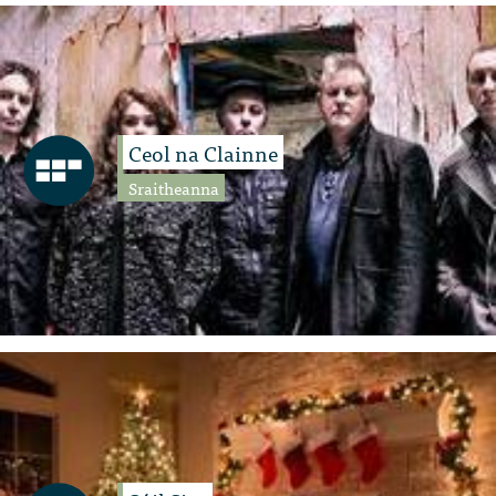
Ceol na Clainne
Sraitheanna