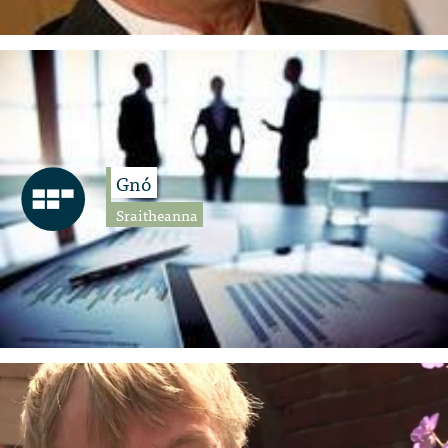
Gnó
Sraitheanna