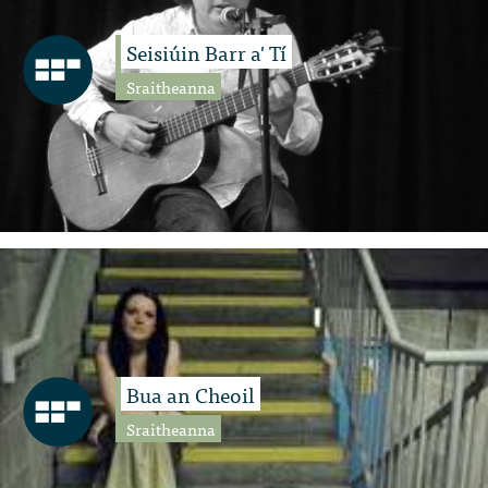
Seisiúin Barr a' Tí
Sraitheanna
Bua an Cheoil
Sraitheanna