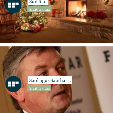
Súil Siar
Sraitheanna
Saol agus Saothar...
Sraitheanna