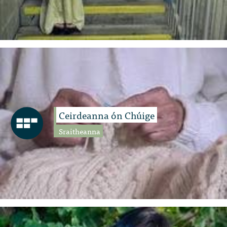
Ceirdeanna ón Chúige
Sraitheanna