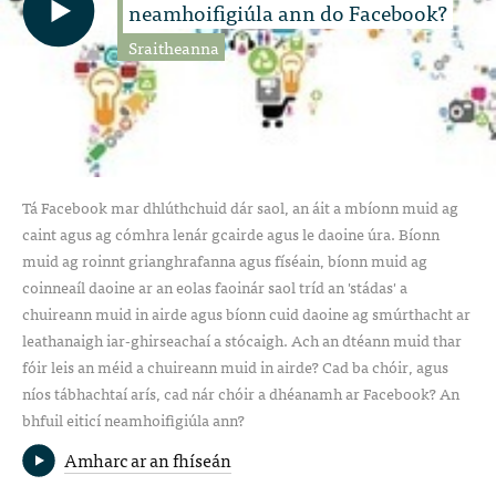
neamhoifigiúla ann do Facebook?
Sraitheanna
Tá Facebook mar dhlúthchuid dár saol, an áit a mbíonn muid ag
caint agus ag cómhra lenár gcairde agus le daoine úra. Bíonn
muid ag roinnt grianghrafanna agus físéain, bíonn muid ag
coinneaíl daoine ar an eolas faoinár saol tríd an 'stádas' a
chuireann muid in airde agus bíonn cuid daoine ag smúrthacht ar
leathanaigh iar-ghirseachaí a stócaigh. Ach an dtéann muid thar
fóir leis an méid a chuireann muid in airde? Cad ba chóir, agus
níos tábhachtaí arís, cad nár chóir a dhéanamh ar Facebook? An
bhfuil eiticí neamhoifigiúla ann?
Amharc ar an fhíseán