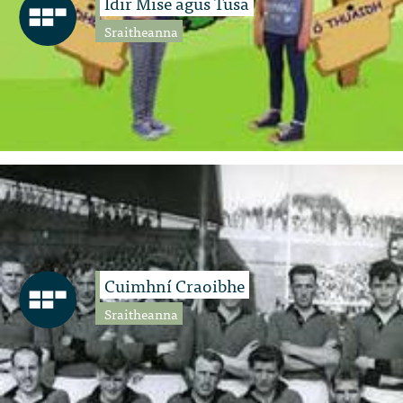
Idir Mise agus Tusa
Sraitheanna
Cuimhní Craoibhe
Sraitheanna