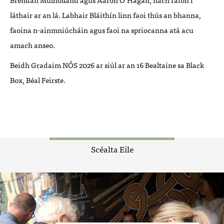
láthair ar an lá. Labhair Bláithín linn faoi thús an bhanna,
faoina n-ainmniúcháin agus faoi na spriocanna atá acu
amach anseo.
Beidh Gradaim NÓS 2026 ar siúl ar an 16 Bealtaine sa Black
Box, Béal Feirste.
Scéalta Eile