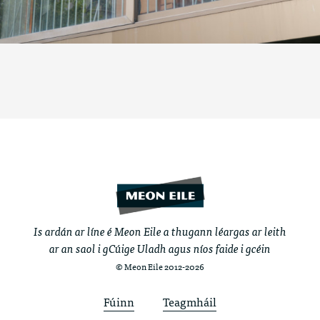
Is ardán ar líne é Meon Eile a thugann léargas ar leith
ar an saol i gCúige Uladh agus níos faide i gcéin
© Meon Eile 2012-2026
Fúinn
Teagmháil