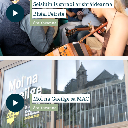
Seisiúin is spraoi ar shráideanna
Bhéal Feirste
Sraitheanna
Mol na Gaeilge sa MAC
Sraitheanna