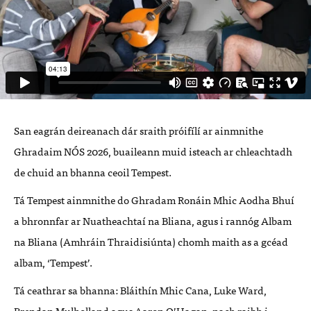
San eagrán deireanach dár sraith próifílí ar ainmnithe
Ghradaim NÓS 2026, buaileann muid isteach ar chleachtadh
de chuid an bhanna ceoil Tempest.
Tá Tempest ainmnithe do Ghradam Ronáin Mhic Aodha Bhuí
a bhronnfar ar Nuatheachtaí na Bliana, agus i rannóg Albam
na Bliana (Amhráin Thraidisiúnta) chomh maith as a gcéad
albam, ‘Tempest’.
Tá ceathrar sa bhanna: Bláithín Mhic Cana, Luke Ward,
Brendan Mulholland agus Aaron O’Hagan, nach raibh i