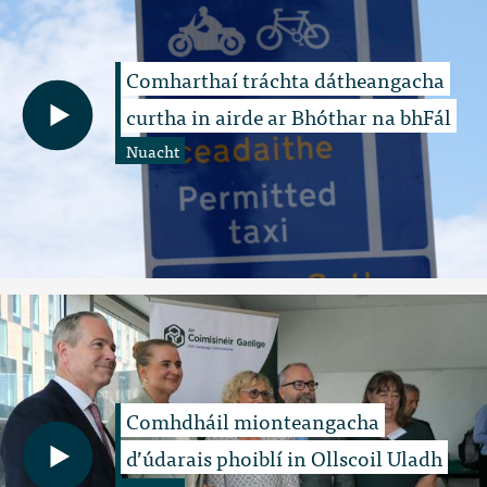
Comharthaí tráchta dátheangacha
curtha in airde ar Bhóthar na bhFál
Nuacht
Comhdháil mionteangacha
d’údarais phoiblí in Ollscoil Uladh