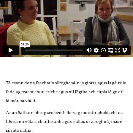
Tá ceann de na feachtais olltoghcháin is giorra agus is géire le
fada ag teacht chun críche agus níl fágtha ach cúpla lá go dtí
lá mór na vótaí.
Ar an Satharn bheag seo beidh deis ag muintir phoblacht na
hÉireann vóta a chaitheamh agus rialtas úr a roghnú, más é
sin atá uatha.