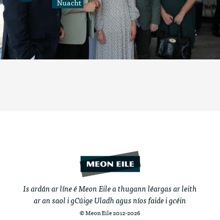
Nuacht
Is ardán ar líne é Meon Eile a thugann léargas ar leith
ar an saol i gCúige Uladh agus níos faide i gcéin
© Meon Eile 2012-2026