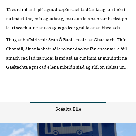
Tá cuid mhaith plé agus díospóireachta déanta ag iarrthóirí
na bpáirtithe, mór agus beag, mar aon leis na neamhspleáigh
le trí seachtaine anuas agus go leor geallta ar an bhealach.
Thug ár bhfísiriseoir Seán Ó Baoill cuairt ar Ghaeltacht Thír
Chonaill, áit ar labhair sé le roinnt daoine fán cheantar le fáil
amach cad iad na rudaí is mó atá ag cur imní ar mhuintir na
Gaeltachta agus cad é lena mbeidh siad ag súil ón rialtas úr...
Scéalta Eile