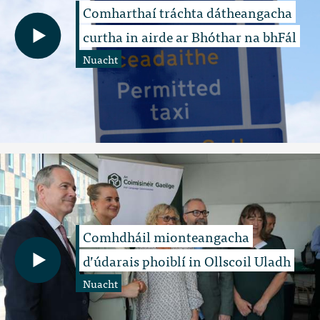
Comharthaí tráchta dátheangacha
curtha in airde ar Bhóthar na bhFál
Nuacht
Comhdháil mionteangacha
d’údarais phoiblí in Ollscoil Uladh
Nuacht