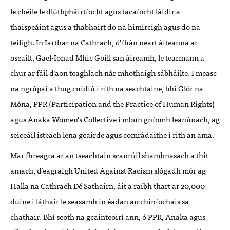
le chéile le dlúthpháirtíocht agus tacaíocht láidir a
thaispeáint agus a thabhairt do na himircigh agus do na
teifigh. In Iarthar na Cathrach, d’fhán neart áiteanna ar
oscailt, Gael-Ionad Mhic Goill san áireamh, le tearmann a
chur ar fáil d
’
aon teaghlach nár mhothaigh sábháilte. I measc
na ngrúpaí a thug cuidiú i rith na seachtaine, bhí Glór na
Móna, PPR (Participation and the Practice of Human Rights)
agus Anaka Women’s Collective i mbun gníomh leanúnach, ag
seiceáil isteach lena gcairde agus comrádaithe i rith an ama.
Mar fhreagra ar an tseachtain scanrúil shamhnasach a thit
amach, d
’
eagraigh United Against Racism slógadh mór ag
Halla na Cathrach Dé Sathairn, áit a raibh thart ar 20,000
duine i láthair le seasamh in éadan an chiníochais sa
chathair. Bhí scoth na gcainteoirí ann, ó PPR, Anaka agus