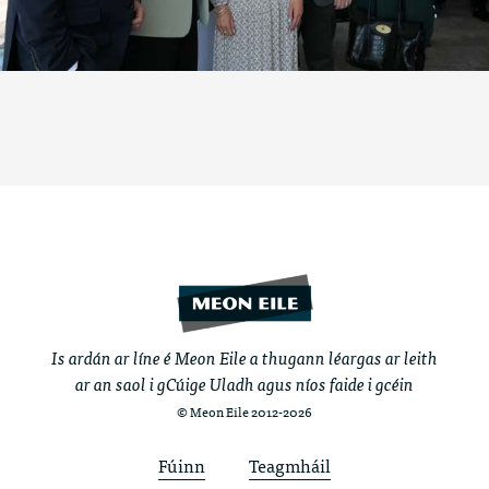
Is ardán ar líne é Meon Eile a thugann léargas ar leith
ar an saol i gCúige Uladh agus níos faide i gcéin
© Meon Eile 2012-2026
Fúinn
Teagmháil