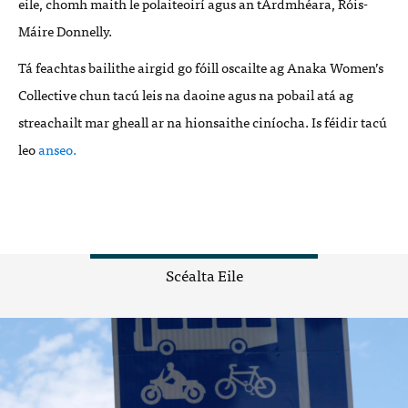
eile, chomh maith le polaiteoirí agus an tArdmhéara, Róis-
Máire Donnelly.
Tá feachtas bailithe airgid go fóill oscailte ag Anaka Women
’
s
Collective chun tacú leis na daoine agus na pobail atá ag
streachailt mar gheall ar na hionsaithe ciníocha. Is féidir tacú
leo
anseo.
Scéalta Eile