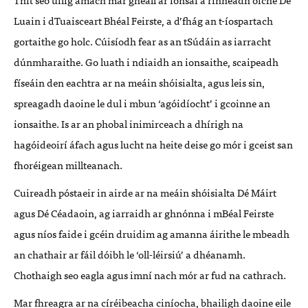
Luain i dTuaisceart Bhéal Feirste, a d
’
fhág an t-íospartach
gortaithe go holc. Cúisíodh fear as an tSúdáin as iarracht
dúnmharaithe. Go luath i ndiaidh an ionsaithe, scaipeadh
físeáin den eachtra ar na meáin shóisialta, agus leis sin,
spreagadh daoine le dul i mbun ‘agóidíocht
’
i gcoinne an
ionsaithe. Is ar an phobal inimirceach a dhírigh na
hagóideoirí áfach agus lucht na heite deise go mór i gceist san
fhoréigean millteanach.
Cuireadh póstaeir in airde ar na meáin shóisialta Dé Máirt
agus Dé Céadaoin, ag iarraidh ar ghnónna i mBéal Feirste
agus níos faide i gcéin druidim ag amanna áirithe le mbeadh
an chathair ar fáil dóibh le ‘oll-léirsi
ú’
a dhéanamh.
Chothaigh seo eagla agus imní nach mór ar fud na cathrach.
Mar fhreagra ar na círéibeacha ciníocha, bhailigh daoine eile