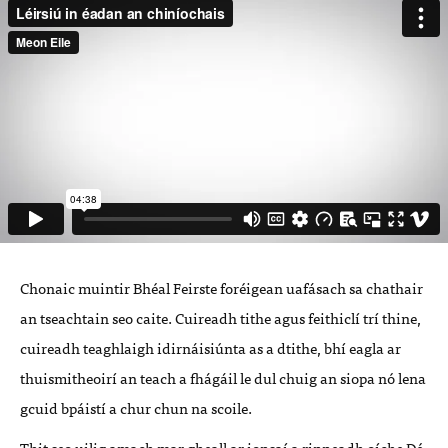
Chonaic muintir Bhéal Feirste foréigean uafásach sa chathair
an tseachtain seo caite. Cuireadh tithe agus feithiclí trí thine,
cuireadh teaghlaigh idirnáisiúnta as a dtithe, bhí eagla ar
thuismitheoirí an teach a fhágáil le dul chuig an siopa nó lena
gcuid bpáistí a chur chun na scoile.
Thit seo uilig amach mar gheall ar ionsaí a rinneadh oíche Dé