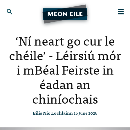
‘Ní neart go cur le
chéile’ - Léirsiú mór
i mBéal Feirste in
éadan an
chiníochais
Eilís Nic Lochlainn
16 June 2026