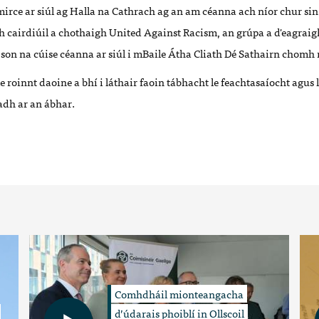
imirce ar siúl ag Halla na Cathrach ag an am céanna ach níor chur sin
h cairdiúil a chothaigh United Against Racism, an grúpa a d'eagraig
 son na cúise céanna ar siúl i mBaile Átha Cliath Dé Sathairn chomh
e roinnt daoine a bhí i láthair faoin tábhacht le feachtasaíocht agus 
adh ar an ábhar.
Comhdháil mionteangacha
d’údarais phoiblí in Ollscoil