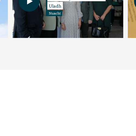
Uladh
Nuacht