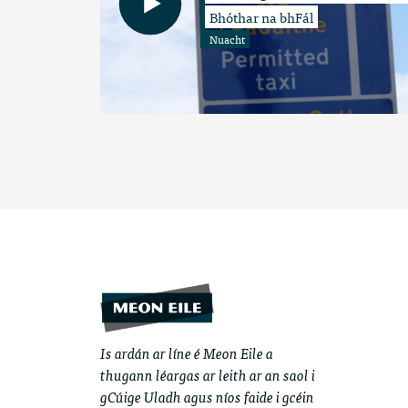
Bhóthar na bhFál
Nuacht
Is ardán ar líne é Meon Eile a
thugann léargas ar leith ar an saol i
gCúige Uladh agus níos faide i gcéin