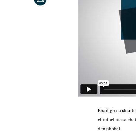
Bhailigh na sluait
chiníochais sa chat
den phobal.