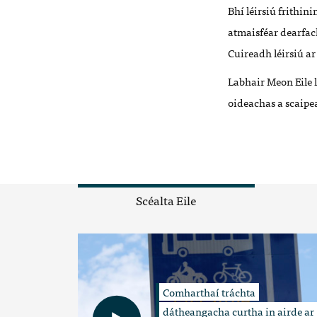
Bhí léirsiú frithin
atmaisféar dearfac
Cuireadh léirsiú ar
Labhair Meon Eile l
oideachas a scaipe
Scéalta Eile
Comharthaí tráchta
dátheangacha curtha in airde ar