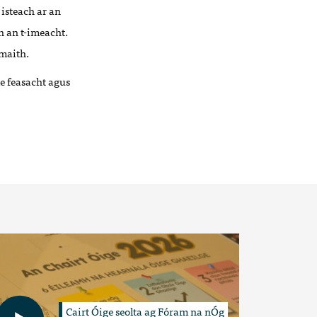
 isteach ar an
h an t-imeacht.
 maith.
le feasacht agus
Cairt Óige seolta ag Fóram na nÓg