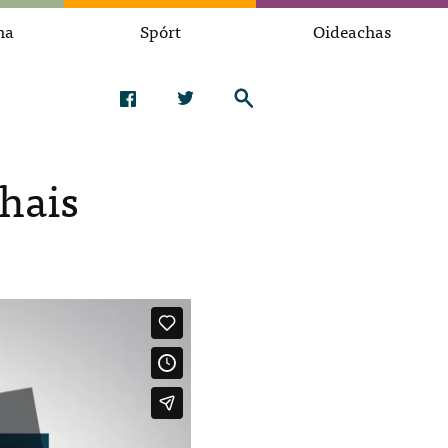
na
Spórt
Oideachas
chais