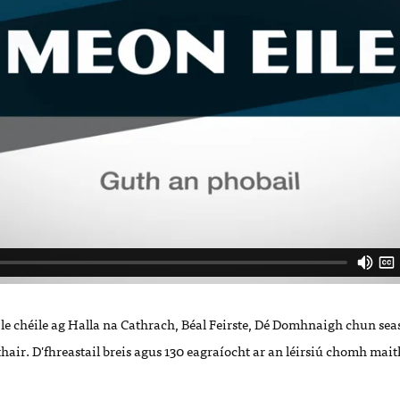
e le chéile ag Halla na Cathrach, Béal Feirste, Dé Domhnaigh chun s
hair. D'fhreastail breis agus 130 eagraíocht ar an léirsiú chomh maith 