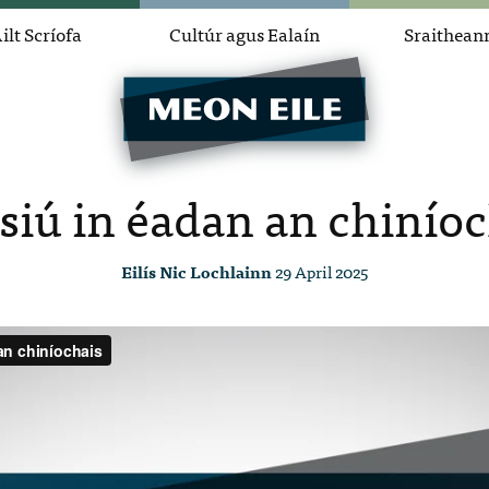
ilt Scríofa
Cultúr agus Ealaín
Sraithean
siú in éadan an chinío
Eilís Nic Lochlainn
29 April 2025