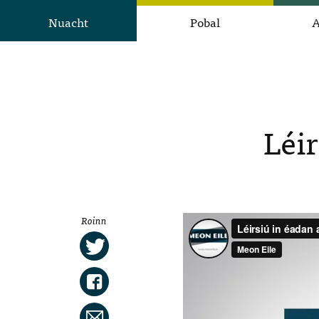
Nuacht
Pobal
A
Léir
Roinn