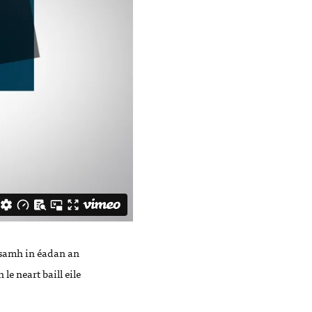
easamh in éadan an
le neart baill eile