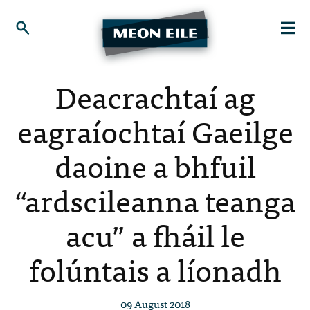
Deacrachtaí ag
eagraíochtaí Gaeilge
daoine a bhfuil
“ardscileanna teanga
acu” a fháil le
folúntais a líonadh
09 August 2018