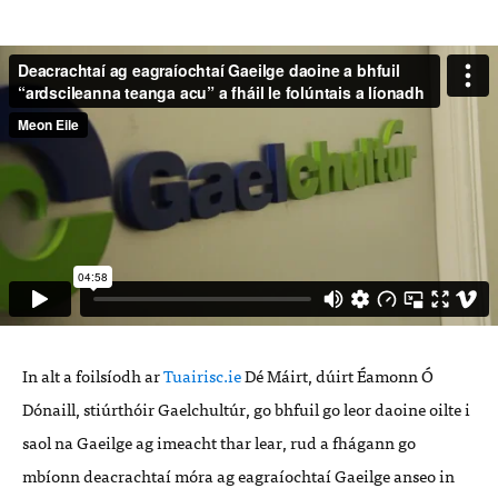
In alt a foilsíodh ar
Tuairisc.ie
Dé Máirt, dúirt Éamonn Ó
Dónaill, stiúrthóir Gaelchultúr, go bhfuil go leor daoine oilte i
saol na Gaeilge ag imeacht thar lear, rud a fhágann go
mbíonn deacrachtaí móra ag eagraíochtaí Gaeilge anseo in