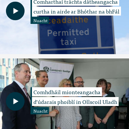
Comharthaí tráchta dátheangacha
curtha in airde ar Bhóthar na bhFál
Nuacht
Comhdháil mionteangacha
d’údarais phoiblí in Ollscoil Uladh
Nuacht