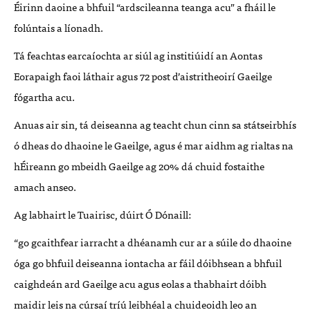
Éirinn daoine a bhfuil “ardscileanna teanga acu” a fháil le
folúntais a líonadh.
Tá feachtas earcaíochta ar siúl ag institiúidí an Aontas
Eorapaigh faoi láthair agus 72 post d’aistritheoirí Gaeilge
fógartha acu.
Anuas air sin, tá deiseanna ag teacht chun cinn sa státseirbhís
ó dheas do dhaoine le Gaeilge, agus é mar aidhm ag rialtas na
hÉireann go mbeidh Gaeilge ag 20% dá chuid fostaithe
amach anseo.
Ag labhairt le Tuairisc,
dúirt Ó Dónaill:
“go gcaithfear iarracht a dhéanamh cur ar a súile do dhaoine
óga go bhfuil deiseanna iontacha ar fáil dóibhsean a bhfuil
caighdeán ard Gaeilge acu agus eolas a thabhairt dóibh
maidir leis na cúrsaí tríú leibhéal a chuideoidh leo an