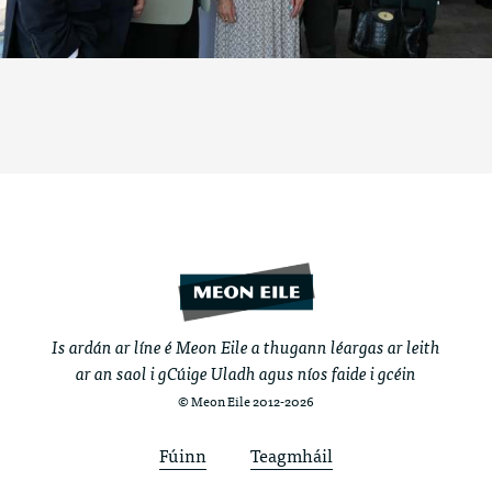
Is ardán ar líne é Meon Eile a thugann léargas ar leith
ar an saol i gCúige Uladh agus níos faide i gcéin
© Meon Eile 2012-2026
Fúinn
Teagmháil