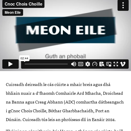
Cuireadh deireadh le cá
s c
ú
irte a mhair breis agus
dhá
bhliain nuair a d
’
fhaomh Comhairle Ard Mhacha, Droichead
na Banna agus Creag Abhann (ADC) comhartha d
átheangach
i gCnoc Chois Choille, B
ó
thar Gharbhachaidh, Port an
D
únáin. Cuireadh tú
s leis an phr
ó
iseas dlí
in Ean
á
ir 2024.
Th
á
inig an c
ó
naitheoir, Iris Hagan, a th
ó
g an c
á
s c
ú
irte, baill