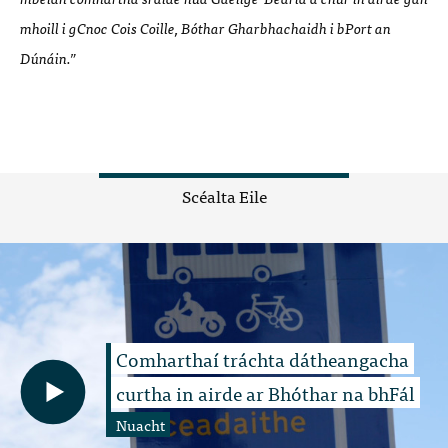
mhoill i gCnoc Cois Coille, B
ó
thar Gharbhachaidh i bPort an
D
únáin.”
Scéalta Eile
Comharthaí tráchta dátheangacha
curtha in airde ar Bhóthar na bhFál
Nuacht