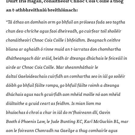
Dú
irt Iris Hagan, c
ó
naitheoir Chnoc Cois Coille a th
ó
g
an t-athbhreithni
ú
breithi
ú
nach:
“
Tá á
thas an domhain orm go bhfuil an pr
ó
iseas fada seo tagtha
chun dea-chr
í
che agus faoi dheireadh, go cuirfear toil shoil
éir
chon
á
itheoir
í
Chnoc Cois Coille i bhfeidhm. Beagnach ceithre
bliana ar aghaidh
ó
rinne muid an t-iarratas don chomhartha
d
h
átheangach dár sráid
,
beidh
á
r dteanga dh
ú
chais le feice
á
il in
airde ar Chnoc Cois Coille. Mar sheanmh
á
thair le
d
alta
í
Gaeloideachais cuirfidh an comhartha seo in i
ú
l go soil
é
ir
d
ó
ibh go bhfuil f
á
ilte rompu, go bhfuil f
áilte roimh a dteanga
dhú
chais agus nach gcuirfidh aon mh
é
id moille nó aon mh
é
id
di
ú
ltaithe a gcuid ceart as feidhm. Is mian liom mo
bhu
í
ochas
ó
chro
í
a chur in i
ú
l do m
’
fhoireann dl
í
, Gavin
Booth
ó
Phoenix Law, le Jude Bunting KC, Karl McGuckin BL, mar
aon le foireann Chonradh na Gaeilge a thug comhairle agus