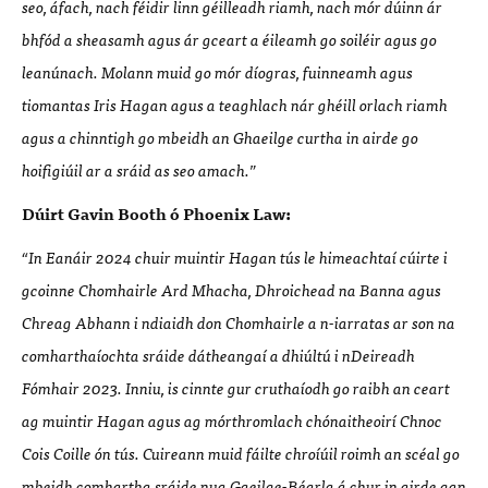
seo,
á
fach, nach f
é
idir linn g
é
illeadh riamh, nach m
ó
r dúinn á
r
bhf
ó
d a sheasamh agus
á
r gceart a
é
ileamh go soil
é
ir agus go
lean
únach. Molann muid go m
ó
r dí
ogras, fuinneamh agus
tiom
a
ntas Iris Hagan agus a teaghlach n
ár gh
é
ill orlach riamh
agus a chinntigh go mbeidh an Ghaeilge curtha in airde go
hoifigi
úil ar a srá
id as seo amach.
”
Dú
irt Gavin Booth
ó
Phoenix Law:
“
In Ean
á
ir 2024 chuir muintir Hagan t
ú
s le himeachta
í cú
irte i
gcoinne Chomhairle Ard Mhacha, Dhroichead na Banna agus
C
hreag Abhann
i ndiaidh don C
homhairle a n-iarratas ar son na
comhartha
íochta sráide dá
theanga
í
a dhi
últú
i nDeireadh
F
ó
mhair 2023. Inniu, is cinnte gur crutha
í
odh go raibh an ceart
ag muintir Hagan agus ag m
ó
rthromlach ch
ó
naitheoir
í Chnoc
Cois Coille
ó
n tús. Cuireann muid fá
ilte chro
íú
il roimh an sc
é
al go
mbeidh comhartha sr
á
ide nua Gaeilge
-
B
é
arla á
chur in airde gan