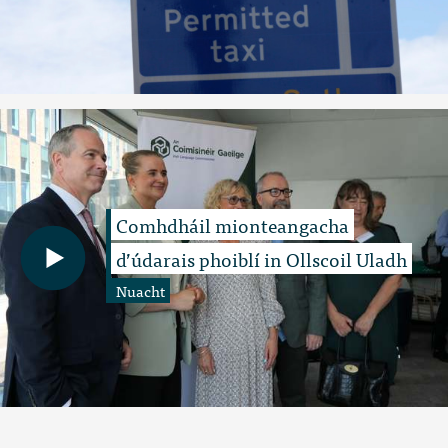
Comhdháil mionteangacha
d’údarais phoiblí in Ollscoil Uladh
Nuacht