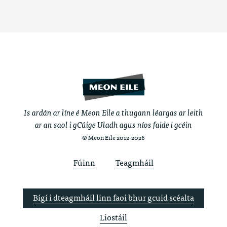
Is ardán ar líne é Meon Eile a thugann léargas ar leith
ar an saol i gCúige Uladh agus níos faide i gcéin
© Meon Eile 2012-2026
Fúinn
Teagmháil
Bígí i dteagmháil linn faoi bhur gcuid scéalta
Liostáil