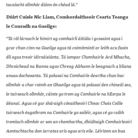
taca
íocht ollmh
ó
r dúinn
ó
n ch
é
ad l
á.”
Dú
irt Cuisle Nic Liam, Comhordaitheoir Cearta Teanga
le Conradh na Gaeilge:
“
Tá r
ó
l lá
rnach le himirt ag comhairl
í áitiú
la i gcosaint agus i
gcur chun cinn na Gaeilge agus t
á coimitmintí
ar leith acu faoin
dl
í
agus treoir idirn
áisiú
nta. T
á
iompar Chomhairle Ard Mhacha,
Dhroichead na Banna agus Chreag Abhann
le beagnach 4 bliana
anuas dochosanta. T
á polasaí
na Comhairle deartha chun bac
ollmh
ó
r a chur roimh an Ghaeilge agus t
á polasaí
den chine
á
l seo,
le tairseach ollmh
ó
r, c
á
inte go trom ag Comhairle na hEorpa le
d
é
anaí
. Agus c
é
gur shá
raigh c
ó
naitheoir
í Chnoc Chois Coille
tairseach
é
agothrom na Comhairle go soil
é
ir, agus c
é
go raibh
tromlach ollmh
ó
r ar son
an
c
h
omhartha, dhiú
ltaigh Comhairleoir
í
Aontachtacha don iarratas arí
s agus ar
ís eile. L
é
irí
onn an bua