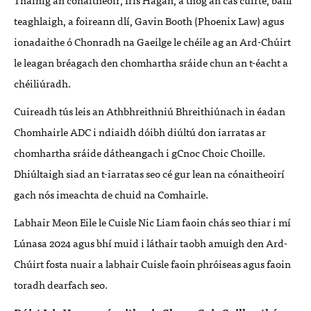
teaghlaigh, a foireann dl
í
, Gavin Booth (Phoenix Law) agus
ionadaithe
ó
Chonradh na Gaeilge le ché
ile ag an Ard-Ch
ú
irt
le leagan
bréagach
den
chom
har
tha sráide chun an
t-éacht
a
ch
é
iliúradh.
Cuireadh tú
s leis an Athbhr
eithni
ú B
hreithi
ú
nach in
é
adan
Chom
h
airle ADC i ndiaidh d
ó
ibh di
últú don iarratas ar
chomhart
h
a sráide dátheangach i gCnoc Choic Choille.
Dhiú
ltaigh siad an t-
iarratas seo c
é
gur lean na c
ó
naitheoir
í
gach n
ó
s imeachta de chuid na Comhairle.
Labhair Meon Eile le Cuisle Nic Liam faoin ch
á
s seo
th
iar i mí
Lúnasa 2024 agus bhí muid i lá
thair taobh amuigh den Ard-
Ch
úirt fosta nuair a
labhair
Cuisle faoin phr
ó
iseas agus faoin
toradh dearfach seo.