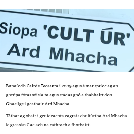
Bunaíodh Cairde Teoranta i 2009 agus é mar sprioc ag an
ghrúpa fóras sóisialta agus stádas gnó a thabhairt don
Ghaeilge i gcathair Ard Mhacha.
Táthar ag obair i gcuideachta eagrais chultúrtha Ard Mhacha
le greasán Gaelach na cathrach a fhorbairt.