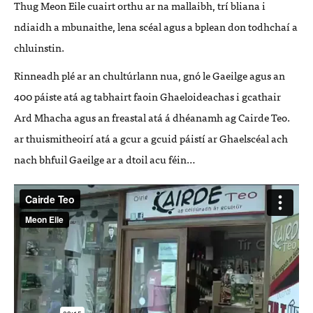
Thug Meon Eile cuairt orthu ar na mallaibh, trí bliana i
ndiaidh a mbunaithe, lena scéal agus a bplean don todhchaí a
chluinstin.
Rinneadh plé ar an chultúrlann nua, gnó le Gaeilge agus an
400 páiste atá ag tabhairt faoin Ghaeloideachas i gcathair
Ard Mhacha agus an freastal atá á dhéanamh ag Cairde Teo.
ar thuismitheoirí atá a gcur a gcuid páistí ar Ghaelscéal ach
nach bhfuil Gaeilge ar a dtoil acu féin…