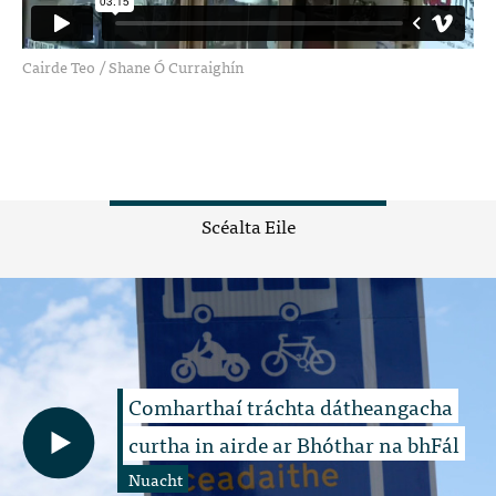
Cairde Teo
/
Shane Ó Curraighín
Scéalta Eile
Comharthaí tráchta dátheangacha
curtha in airde ar Bhóthar na bhFál
Nuacht