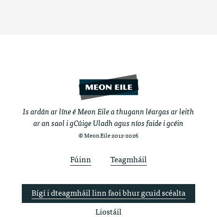
Is ardán ar líne é Meon Eile a thugann léargas ar leith
ar an saol i gCúige Uladh agus níos faide i gcéin
© Meon Eile 2012-2026
Fúinn
Teagmháil
Bígí i dteagmháil linn faoi bhur gcuid scéalta
Liostáil