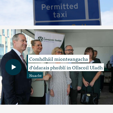
Comhdháil mionteangacha
d’údarais phoiblí in Ollscoil Uladh
Nuacht