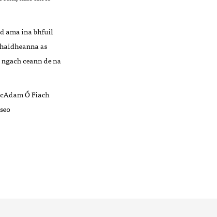
d ama ina bhfuil
haidheanna as
i ngach ceann de na
c
Adam Ó
Fiach
 seo