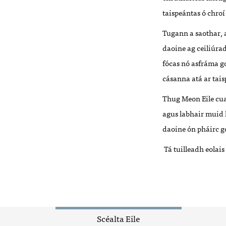
taispe
á
ntas
ó c
h
ro
Tugann
a saothar, 
daoine ag ceiliú
ra
f
ó
cas n
ó asfrá
ma g
cásanna at
á
ar tais
Thug Meon Eile cuai
agus labhair muid 
daoine
ón
pháirc
go
Tá tuilleadh eolais
Scéalta Eile