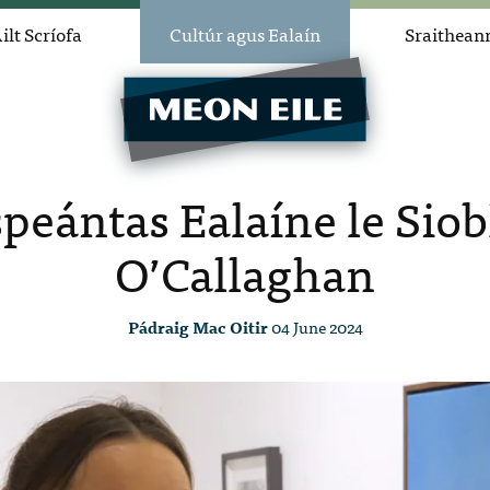
ilt Scríofa
Cultúr agus Ealaín
Sraithean
speántas Ealaíne le Sio
O’Callaghan
Pádraig Mac Oitir
04 June 2024