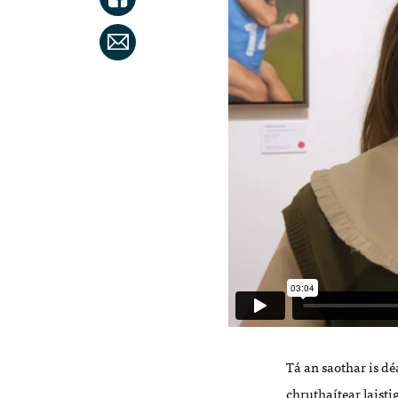
T
á
an saothar is d
é
chruthaítear
laisti