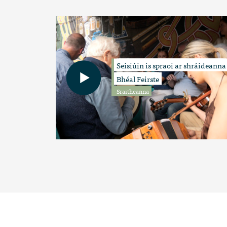
Seisiúin is spraoi ar shráideanna
Bhéal Feirste
Sraitheanna