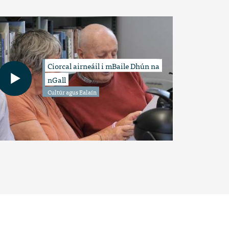
Ciorcal airneáil i mBaile Dhún na
nGall
Cultúr agus Ealaín