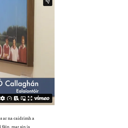
s ar na caidrimh a
í f
é
in, mar sin is