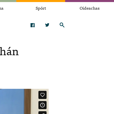
na
Spórt
Oideachas
bhán