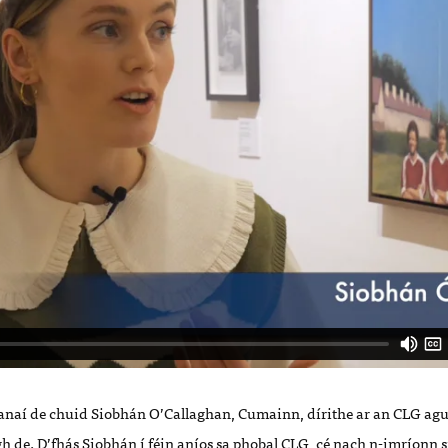
anaí de chuid Siobhán
O’
Callaghan, Cumainn, dí
rithe ar an CLG agu
gh de. D
’
f
h
á
s Siobh
án í f
é
in aní
os sa phobal CLG, cé
nach
n-
imrí
onn s