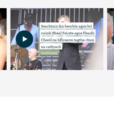
Seachtain lán beochta agus brí
roimh Bhéal Feirste agus Fleadh
Cheoil na hÉireann tagtha chun
na cathrach
Sraitheanna