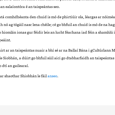
í
an eala
íontó
ra é an taispeántas seo
.
at
á
comhdh
é
anta den chuid is m
ó de phictiúir ola, l
é
argas ar nóim
é
a
dh n
ó ag
tógáil
nasc lena ch
é
ile
; c
é
go bhfuil an chuid is m
ó de na
hag
o hioml
án ionas gur f
é
idir leis an lucht f
é
achana iad f
é
in a shamhl
ú 
peáint.
rt ar an taispe
á
ntas nuair a bh
í s
é
ar na
Ballaí
Bána
i
gCult
úrlann M
le Siobh
án
, a
dú
irt go bhfuil s
ú
il aici go dtabharfaidh an taispe
á
ntas
 dtí
an gaileara
í.
 ar shaothar Shiobhán le fáil
anseo
.