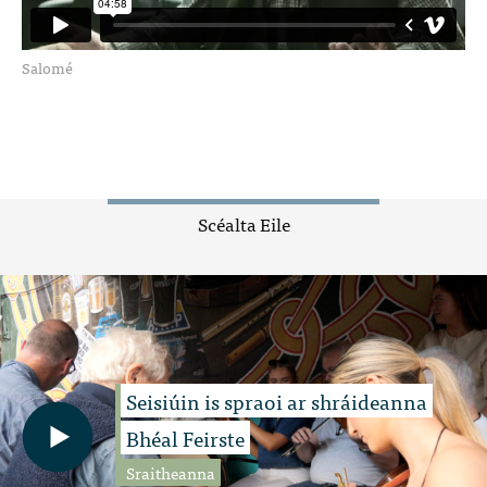
Salomé
Scéalta Eile
Seisiúin is spraoi ar shráideanna
Bhéal Feirste
Sraitheanna