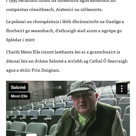
compántas cónaitheach, Aisteoirí na nGleannta.
Le polasaí an chompántais i léith dhrámaíocht na Gaeilge a
fhorbairt go seasmhach, d’athraigh siad ainm a ngrúpa go
Splódar i 2007.
Chaith Meon Eile roinnt laethanta leo ar a gcamchuairt is
déanaí leis an dráma Salomé a scríobh ag Cathal Ó Searcaigh
agus a stiúir Prin Duignan.