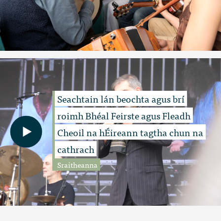
Seachtain lán beochta agus brí
roimh Bhéal Feirste agus Fleadh
Cheoil na hÉireann tagtha chun na
cathrach
Sraitheanna