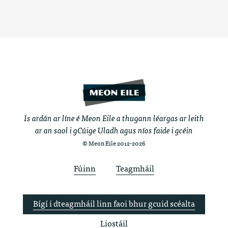
Is ardán ar líne é Meon Eile a thugann léargas ar leith
ar an saol i gCúige Uladh agus níos faide i gcéin
© Meon Eile 2012-2026
Fúinn
Teagmháil
Bígí i dteagmháil linn faoi bhur gcuid scéalta
Liostáil