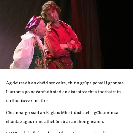
Ag deireadh an chéid seo caite, chinn grúpa pobail i gcontae
Liatroma go ndéanfadh siad an aisteoireacht a fhorbairt in
iarthuaisceart na tíre.
Cheannaigh siad an Eaglais Mheitidisteach i gCluainín sa
chontae agus rinne athchóiriú ar an fhoirgneamh.
I 1995 osclaíodh ionad na nGleannta agus saolaíodh an