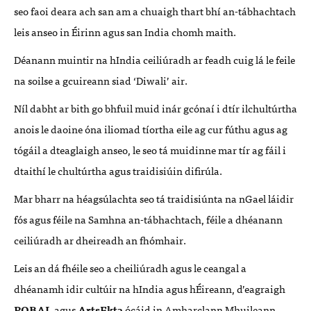
seo faoi deara ach san am a chuaigh thart bhí an-tábhachtach
leis anseo in Éirinn agus san India chomh maith.
Déanann muintir na hIndia ceiliúradh ar feadh cuig lá le feile
na soilse a gcuireann siad ‘Diwali’ air.
Níl dabht ar bith go bhfuil muid inár gcónaí i dtír ilchultúrtha
anois le daoine óna iliomad tíortha eile ag cur fúthu agus ag
tógáil a dteaglaigh anseo, le seo tá muidinne mar tír ag fáil i
dtaithí le chultúrtha agus traidisiúin difirúla.
Mar bharr na héagsúlachta seo tá traidisiúnta na nGael láidir
fós agus féile na Samhna an-tábhachtach, féile a dhéanann
ceiliúradh ar dheireadh an fhómhair.
Leis an dá fhéile seo a cheiliúradh agus le ceangal a
dhéanamh idir cultúir na hIndia agus hÉireann, d’eagraigh
POBAL
agus
ArtsEkta
ócáid in Amharclann Mhuileann