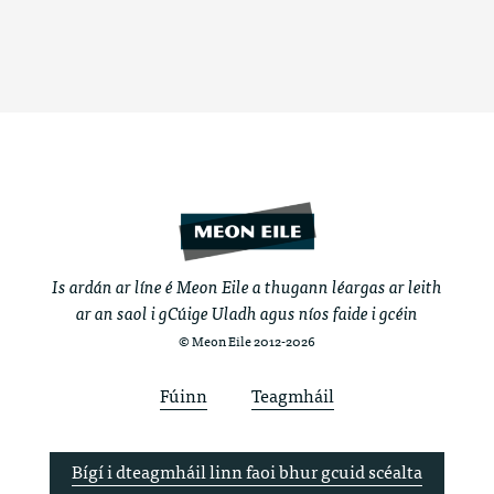
Is ardán ar líne é Meon Eile a thugann léargas ar leith
ar an saol i gCúige Uladh agus níos faide i gcéin
© Meon Eile 2012-2026
Fúinn
Teagmháil
Bígí i dteagmháil linn faoi bhur gcuid scéalta