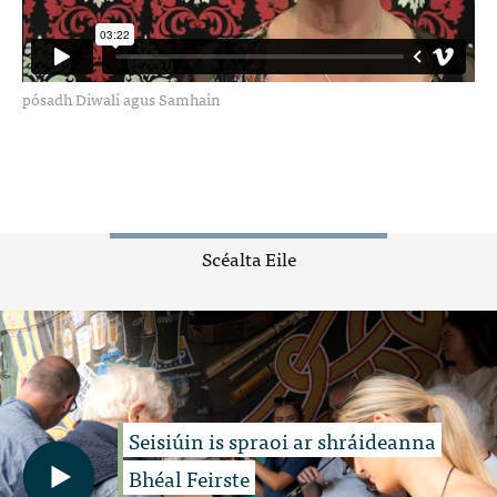
pósadh Diwali agus Samhain
Scéalta Eile
Seisiúin is spraoi ar shráideanna
Bhéal Feirste