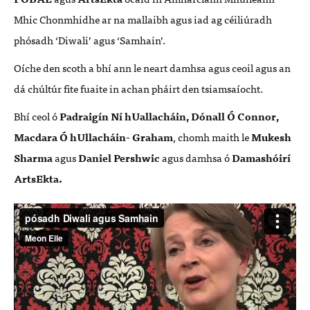
Mhic Chonmhidhe ar na mallaibh agus iad ag céiliúradh
phósadh ‘Diwali’ agus ‘Samhain’.
Oíche den scoth a bhí ann le neart damhsa agus ceoil agus an
dá chúltúr fite fuaite in achan pháirt den tsiamsaíocht.
Bhí ceol ó
Padraigín Ní hUallacháin, Dónall Ó Connor,
Macdara Ó hUllacháin- Graham
, chomh maith le
Mukesh
Sharma
agus
Daniel Pershwic
agus damhsa ó
Damashóirí
ArtsEkta.