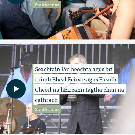
Sraitheanna
Seachtain lán beochta agus brí
roimh Bhéal Feirste agus Fleadh
Cheoil na hÉireann tagtha chun na
cathrach
Sraitheanna