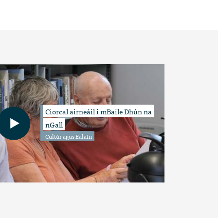
Ciorcal airneáil i mBaile Dhún na
nGall
Cultúr agus Ealaín