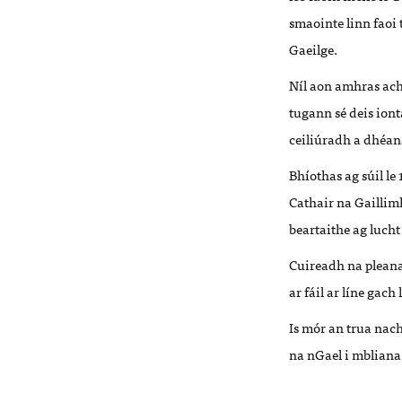
smaointe linn faoi
Gaeilge.
Níl aon amhras ach
tugann sé deis iont
ceiliúradh a dhéa
Bhíothas ag súil le
Cathair na Gaillim
beartaithe ag luch
Cuireadh na pleanan
ar fáil ar líne gach 
Is mór an trua nac
na nGael i mbliana