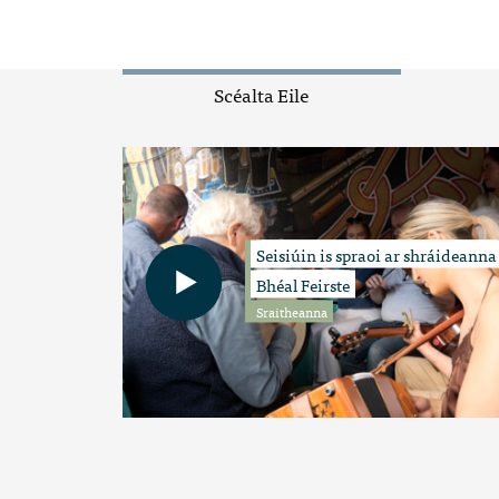
Scéalta Eile
Seisiúin is spraoi ar shráideanna
Bhéal Feirste
Sraitheanna