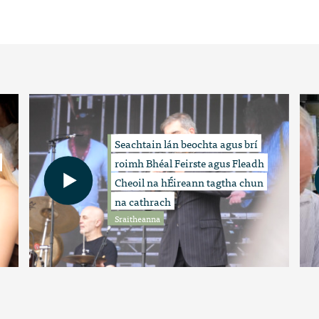
Seachtain lán beochta agus brí
roimh Bhéal Feirste agus Fleadh
Cheoil na hÉireann tagtha chun
na cathrach
Sraitheanna