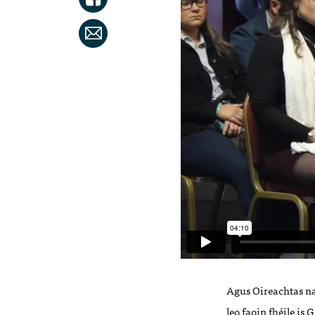
Agus Oireachtas na
leo faoin fhéile is