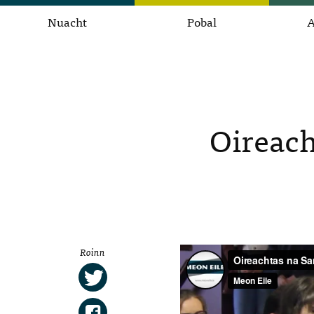
Nuacht
Pobal
A
Oireac
Roinn