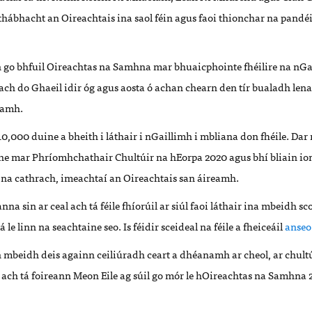
 thábhacht an Oireachtais ina saol féin agus faoi thionchar na pandé
 go bhfuil Oireachtas na Samhna mar bhuaicphointe fhéilire na nGae
ach do Ghaeil idir óg agus aosta ó achan chearn den tír bualadh lena
namh.
 10,000 duine a bheith i láthair i nGaillimh i mbliana don fhéile. Da
he mar Phríomhchathair Chultúir na hEorpa 2020 agus bhí bliain io
t na cathrach, imeachtaí an Oireachtais san áireamh.
na sin ar ceal ach tá féile fhíorúil ar siúl faoi láthair ina mbeidh s
lá le linn na seachtaine seo. Is féidir sceideal na féile a fheiceáil
anseo
h mbeidh deis againn ceiliúradh ceart a dhéanamh ar cheol, ar chult
 ach tá foireann Meon Eile ag súil go mór le hOireachtas na Samhna 