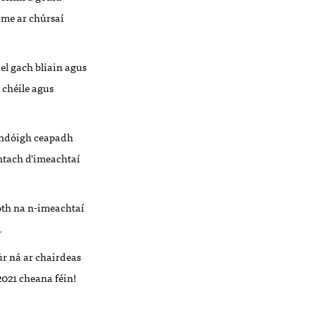
ime ar chúrsaí
l gach bliain agus
 chéile agus
r ndóigh ceapadh
ntach d'imeachtaí
coth na n-imeachtaí
.
úr ná ar chairdeas
2021 cheana féin!