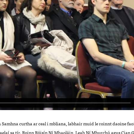
 Samhna curtha ar ceal i mbliana, labhair muid le roinnt daoine faoi
 Gaelaí sa tír. Roinn Róisín Ní Mhaoláin, Leah Ní Mhurchú agus Cian G