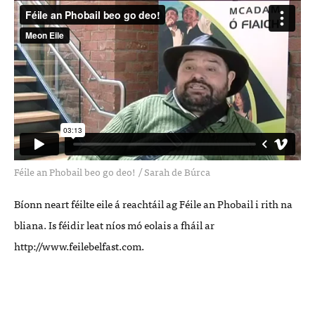
Féile an Phobail beo go deo!
/
Sarah de Búrca
Bíonn neart féilte eile á reachtáil ag Féile an Phobail i rith na
bliana. Is féidir leat níos mó eolais a fháil ar
http://www.feilebelfast.com.