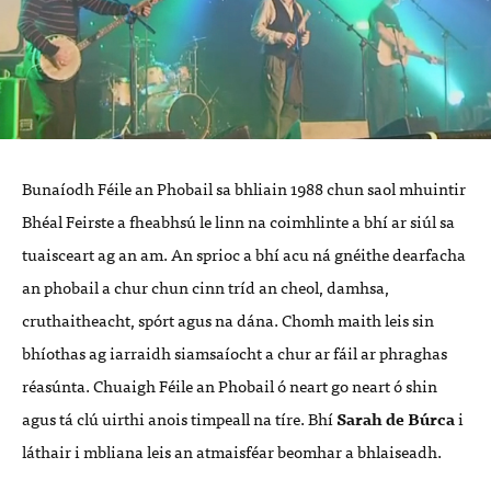
Bunaíodh Féile an Phobail sa bhliain 1988 chun saol mhuintir
Bhéal Feirste a fheabhsú le linn na coimhlinte a bhí ar siúl sa
tuaisceart ag an am. An sprioc a bhí acu ná gnéithe dearfacha
an phobail a chur chun cinn tríd an cheol, damhsa,
cruthaitheacht, spórt agus na dána. Chomh maith leis sin
bhíothas ag iarraidh siamsaíocht a chur ar fáil ar phraghas
réasúnta. Chuaigh Féile an Phobail ó neart go neart ó shin
agus tá clú uirthi anois timpeall na tíre. Bhí
Sarah de Búrca
i
láthair i mbliana leis an atmaisféar beomhar a bhlaiseadh.