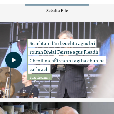
Scéalta Eile
Seachtain lán beochta agus brí
roimh Bhéal Feirste agus Fleadh
Cheoil na hÉireann tagtha chun na
cathrach
Sraitheanna