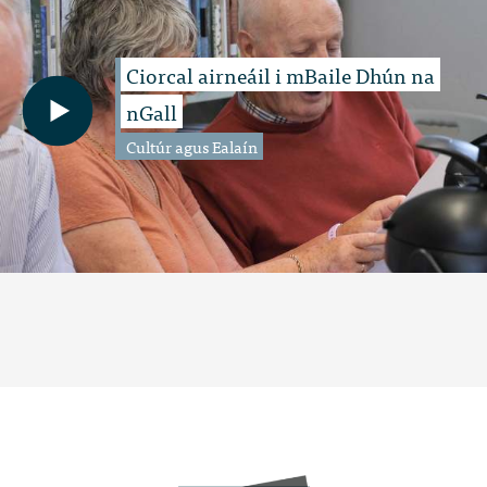
Ciorcal airneáil i mBaile Dhún na
nGall
Cultúr agus Ealaín