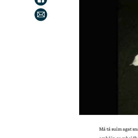
Má tá suim agat sna
amháin go mbeidh O