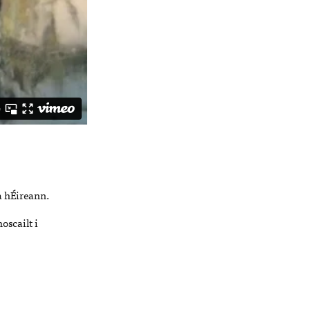
a hÉireann.
oscailt i