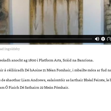
ad Ingoldsby
seoladh anocht ag 1800 i Platform Arts, Sráid na Banríona.
ir á céiliúradh Dé hAoine 21 Méan Fomhair, i mbailte móra ar fud n
 de shaothar Liam Andrews, ealaíontóir as Iarthair Bhéal Feirste, le h
m Ó Fiaich Dé Sathairn 22 Meán Fómhair.