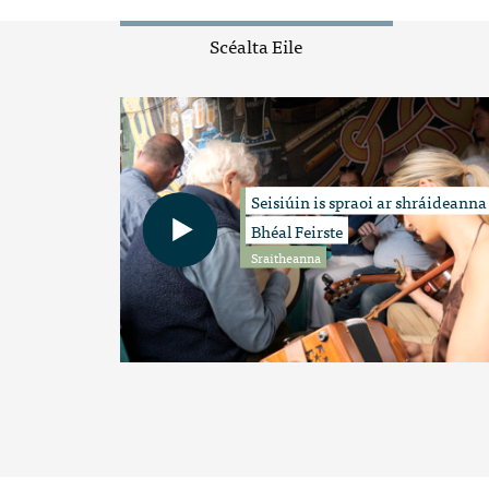
Scéalta Eile
Seisiúin is spraoi ar shráideanna
Bhéal Feirste
Sraitheanna