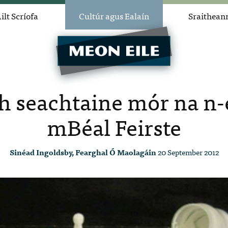
ilt Scríofa
Cultúr agus Ealaín
Sraithean
h seachtaine mór na n-e
mBéal Feirste
Sinéad Ingoldsby, Fearghal Ó Maolagáin
20 September 2012