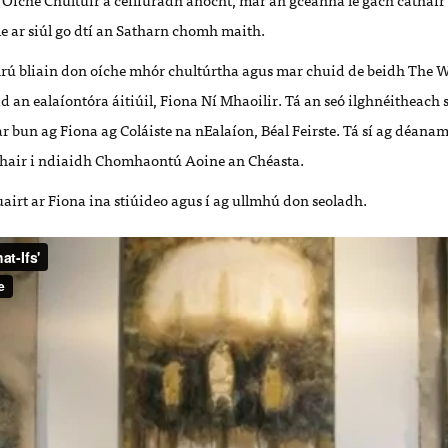
e ar siúl go dtí an Satharn chomh maith.
thrú bliain don oíche mhór chultúrtha agus mar chuid de beidh The W
d an ealaíontóra áitiúil, Fiona Ní Mhaoilir. Tá an seó ilghnéitheach
r bun ag Fiona ag Coláiste na nEalaíon, Béal Feirste. Tá sí ag déanamh
thair i ndiaidh Chomhaontú Aoine an Chéasta.
airt ar Fiona ina stiúideo agus í ag ullmhú don seoladh.