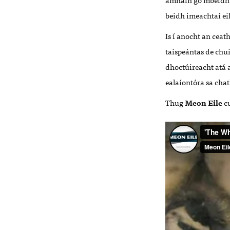
beidh imeachtaí eil
Is í anocht an cea
taispeántas de chui
dhoctúireacht atá a
ealaíontóra sa cha
Thug
Meon Eile
cu