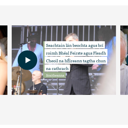
Seachtain lán beochta agus brí
roimh Bhéal Feirste agus Fleadh
Cheoil na hÉireann tagtha chun
na cathrach
Sraitheanna