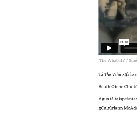
'The What-Ifs'
/
Siné
Tá
The What-Ifs
le 
Beidh Oíche Chultú
Agus tá taispeántas
gCultúrlann McAda