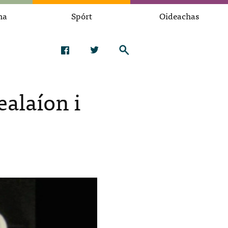
na
Spórt
Oideachas
alaíon i