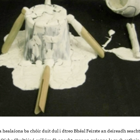
 healaíona ba chóir duit dul i dtreo Bhéal Feirste an deireadh seach
íche Chultúir á ceiliúradh anocht, mar an gcéanna le gach cathair e