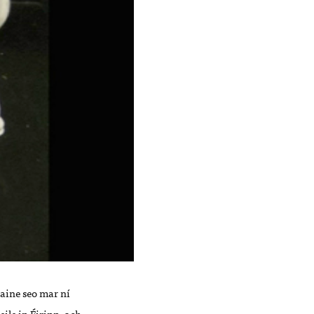
taine seo mar ní
ile in Éirinn, ach