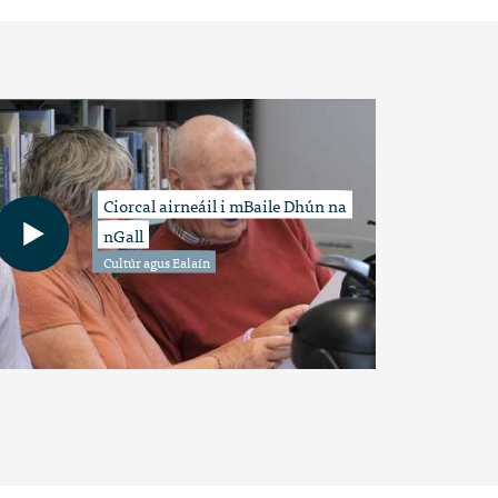
Ciorcal airneáil i mBaile Dhún na
nGall
Cultúr agus Ealaín