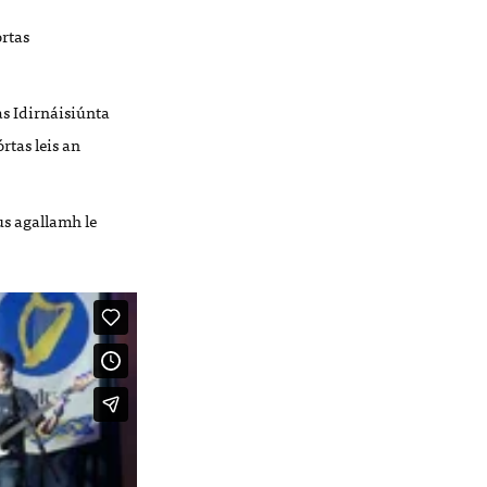
órtas
s Idirnáisiúnta
rtas leis an
us agallamh le