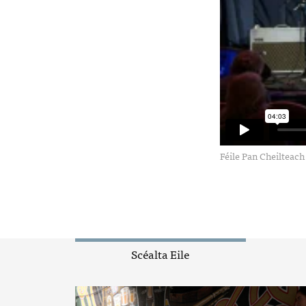
Féile Pan Cheilteach
Scéalta Eile