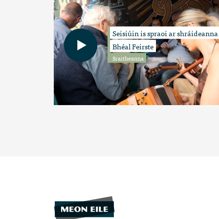
Seisiúin is spraoi ar shráideanna
Bhéal Feirste
Sraitheanna