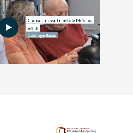
Ciorcal airneáil i mBaile Dhún na
nGall
Cultúr agus Ealaín