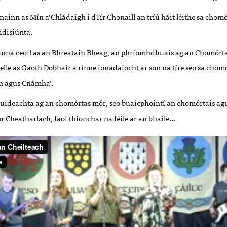
ainn as Mín a’Chládaigh i dTír Chonaill an tríú háit léithe sa chom
idisiúnta.
nna ceoil as an Bhreatain Bheag, an phríomhdhuais ag an Chomórta
lle as Gaoth Dobhair a rinne ionadaíocht ar son na tíre seo sa chomó
n agus Cnámha’.
huideachta ag an chomórtas mór, seo buaicphointí an chomórtais ag
ór Cheatharlach, faoi thionchar na féile ar an bhaile…