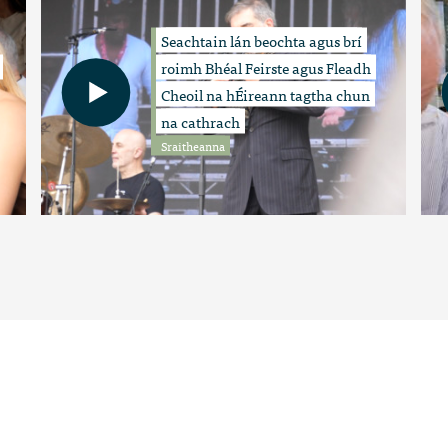
Seachtain lán beochta agus brí
roimh Bhéal Feirste agus Fleadh
Cheoil na hÉireann tagtha chun
na cathrach
Sraitheanna