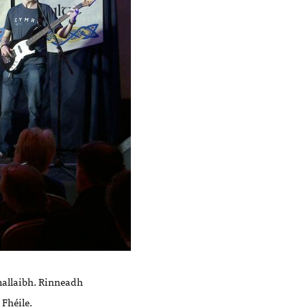
mallaibh. Rinneadh
 Fhéile.