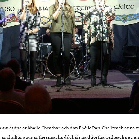
0,000 duine ar bhaile Cheatharlach don Fhéile Pan-Cheilteach ar na 
, ar chultúr agus ar theangacha dúcháis na dtíortha Ceilteacha ag an