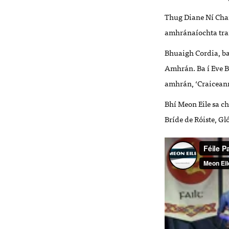
Thug Diane Ní Chan
amhránaíochta tra
Bhuaigh Cordia, ba
Amhrán. Ba í Eve Be
amhrán, ‘Craicean
Bhí Meon Eile sa c
Bríde de Róiste, Gl