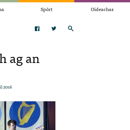
na
Spórt
Oideachas
h ag an
il 2016