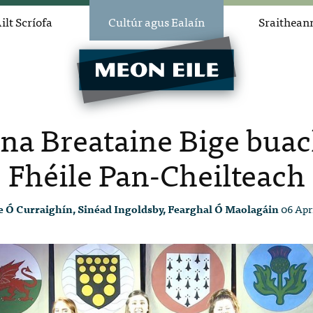
ilt Scríofa
Cultúr agus Ealaín
Sraithean
 na Breataine Bige buac
Fhéile Pan-Cheilteach
 Ó Curraighín, Sinéad Ingoldsby, Fearghal Ó Maolagáin
06 Apr