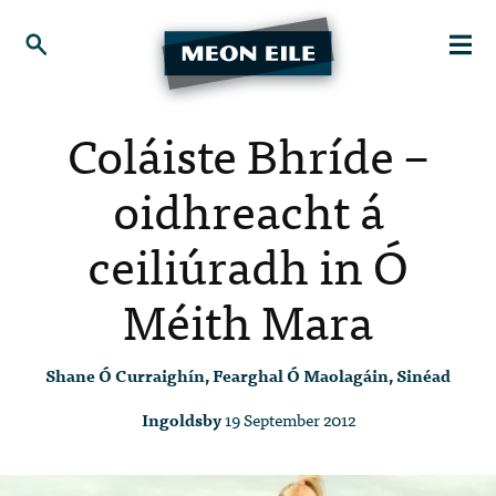
Coláiste Bhríde –
oidhreacht á
ceiliúradh in Ó
Méith Mara
Shane Ó Curraighín, Fearghal Ó Maolagáin, Sinéad
Ingoldsby
19 September 2012