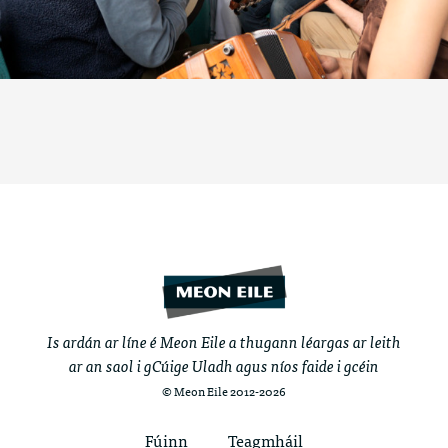
Is ardán ar líne é Meon Eile a thugann léargas ar leith
ar an saol i gCúige Uladh agus níos faide i gcéin
© Meon Eile 2012-2026
Fúinn
Teagmháil