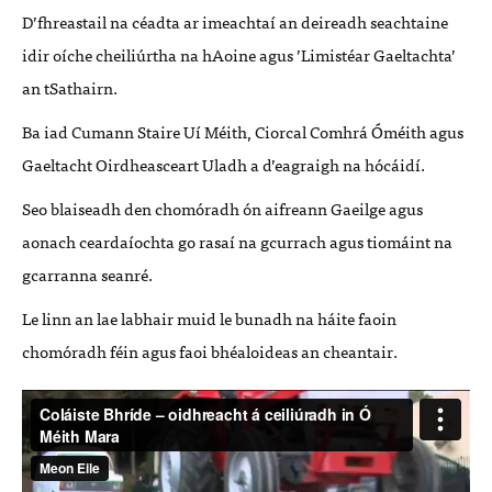
D’fhreastail na céadta ar imeachtaí an deireadh seachtaine
idir oíche cheiliúrtha na hAoine agus ’Limistéar Gaeltachta’
an tSathairn.
Ba iad Cumann Staire Uí Méith, Ciorcal Comhrá Óméith agus
Gaeltacht Oirdheasceart Uladh a d’eagraigh na hócáidí.
Seo blaiseadh den chomóradh ón aifreann Gaeilge agus
aonach ceardaíochta go rasaí na gcurrach agus tiomáint na
gcarranna seanré.
Le linn an lae labhair muid le bunadh na háite faoin
chomóradh féin agus faoi bhéaloideas an cheantair.