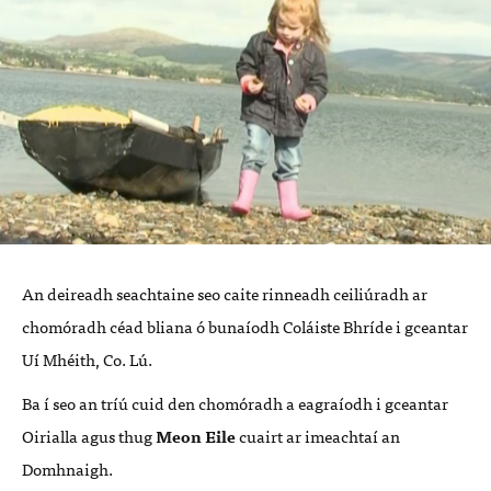
An deireadh seachtaine seo caite rinneadh ceiliúradh ar
chomóradh céad bliana ó bunaíodh Coláiste Bhríde i gceantar
Uí Mhéith, Co. Lú.
Ba í seo an tríú cuid den chomóradh a eagraíodh i gceantar
Oirialla agus thug
Meon Eile
cuairt ar imeachtaí an
Domhnaigh.