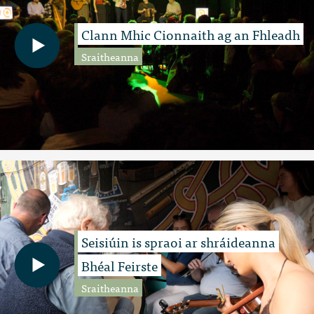
Clann Mhic Cionnaith ag an Fhleadh
Sraitheanna
Seisiúin is spraoi ar shráideanna
Bhéal Feirste
Sraitheanna