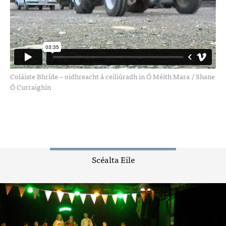
Coláiste Bhríde – oidhreacht á ceiliúradh in Ó Méith Mara
/
Shane
Ó Curraighín
Scéalta Eile