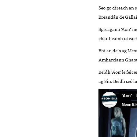
Seo go díreach an 
Breandán de Gallaí 
Spreagann 'Aon
'
mu
chaitheamh isteach
Bhí an deis ag Meo
Amharclann Ghaoth
Beidh ‘Aon' le fei
ag 8in. Beidh seó l