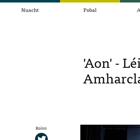
Nuacht
Pobal
A
'Aon' - L
Amharcla
Roinn