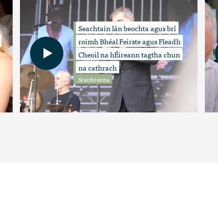
Seachtain lán beochta agus brí
roimh Bhéal Feirste agus Fleadh
Cheoil na hÉireann tagtha chun
na cathrach
Sraitheanna