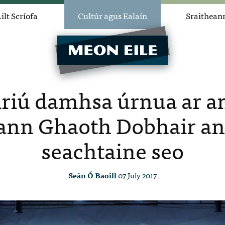
ilt Scríofa
Cultúr agus Ealaín
Sraithean
éiriú damhsa úrnua ar a
nn Ghaoth Dobhair an
seachtaine seo
Seán Ó Baoill
07 July 2017