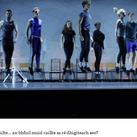
ilte... an bhfuil muid caillte sa ré dhigiteach seo?