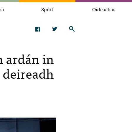
na
Spórt
Oideachas
n ardán in
 deireadh