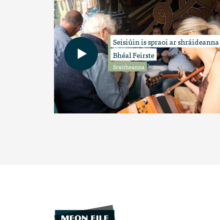
Seisiúin is spraoi ar shráideanna
Bhéal Feirste
Sraitheanna