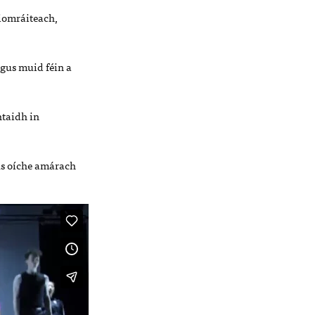
 iomráiteach,
gus muid féin a
htaidh in
us oíche amárach