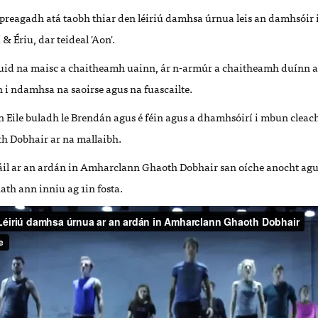
spreagadh atá taobh thiar den léiriú damhsa úrnua leis an damhsóir
& Ériu, dar teideal 'Aon'.
id na maisc a chaitheamh uainn, ár n-armúr a chaitheamh duínn a
 i ndamhsa na saoirse agus na fuascailte.
n Eile buladh le Brendán agus é féin agus a dhamhsóirí i mbun cleac
 Dobhair ar na mallaibh.
ceáil ar an ardán in Amharclann Ghaoth Dobhair san oíche anocht ag
uath ann inniu ag 1in fosta.