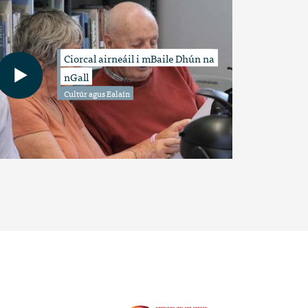
Ciorcal airneáil i mBaile Dhún na
nGall
Cultúr agus Ealaín