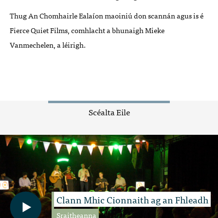
Thug An Chomhairle Ealaíon maoiniú don scannán agus is é
Fierce Quiet Films, comhlacht a bhunaigh Mieke
Vanmechelen, a léirigh.
Scéalta Eile
Clann Mhic Cionnaith ag an Fhleadh
Sraitheanna