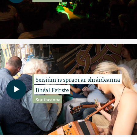
Seisiúin is spraoi ar shráideanna
Bhéal Feirste
Sraitheanna