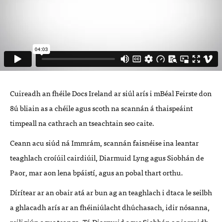
Cuireadh an fhéile Docs Ireland ar siúl arís i mBéal Feirste don
8ú bliain as a chéile agus scoth na scannán á thaispeáint
timpeall na cathrach an tseachtain seo caite.
Ceann acu siúd ná Immrám, scannán faisnéise ina leantar
teaghlach croíúil cairdiúil, Diarmuid Lyng agus Siobhán de
Paor, mar aon lena bpáistí, agus an pobal thart orthu.
Dírítear ar an obair atá ar bun ag an teaghlach i dtaca le seilbh
a ghlacadh arís ar an fhéiniúlacht dhúchasach, idir nósanna,
reiligiún agus teanga. Tá Diarmuid agus Siobhán ag iarraidh