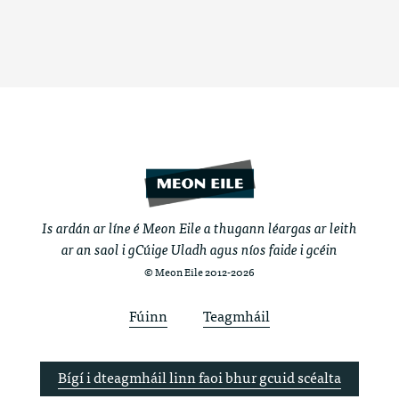
Is ardán ar líne é Meon Eile a thugann léargas ar leith
ar an saol i gCúige Uladh agus níos faide i gcéin
© Meon Eile 2012-2026
Fúinn
Teagmháil
Bígí i dteagmháil linn faoi bhur gcuid scéalta