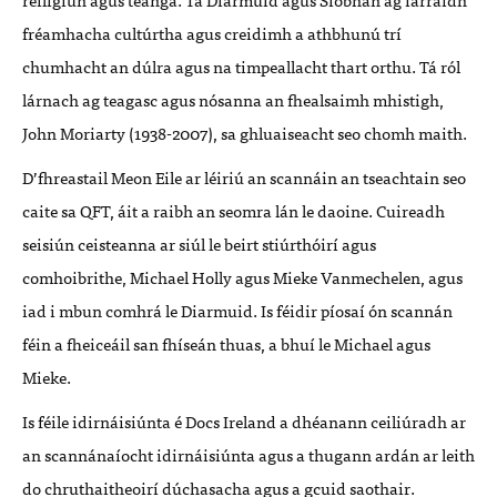
fréamhacha cultúrtha agus creidimh a athbhunú trí
chumhacht an dúlra agus na timpeallacht thart orthu. Tá ról
lárnach ag teagasc agus nósanna an fhealsaimh mhistigh,
John Moriarty (1938-2007), sa ghluaiseacht seo chomh maith.
D
’
fhreastail Meon Eile ar léiriú an scannáin an tseachtain seo
caite sa QFT, áit a raibh an seomra lán le daoine. Cuireadh
seisiún ceisteanna ar siúl le beirt stiúrthóirí agus
comhoibrithe, Michael Holly agus Mieke Vanmechelen, agus
iad i mbun comhrá le Diarmuid. Is féidir píosaí ón scannán
féin a fheiceáil san fhíseán thuas, a bhuí le Michael agus
Mieke.
Is féile idirnáisiúnta é Docs Ireland a dhéanann ceiliúradh ar
an scannánaíocht idirnáisiúnta agus a thugann ardán ar leith
do chruthaitheoirí dúchasacha agus a gcuid saothair.