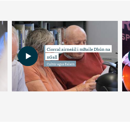
Ciorcal airneáil i mBaile Dhún na
nGall
Cultúr agus Ealaín