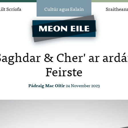
ilt Scríofa
Cultúr agus Ealaín
Sraithean
Saghdar & Cher' ar ard
Feirste
Pádraig Mac Oitir
24 November 2023