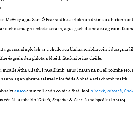
t.
Eoin McEvoy agus Sam
Ó
Fearraidh a scr
í
obh an dr
áma a dhíríonn ar 
ar oí
che amuigh i mbe
ár aerach, agus gach duine acu
ag caint faoin
alta go neamhspleách ar a chéile
ach bh
í na scríbhneoirí
i dteagmh
á
i
ithe éagsúla den phlota
a bheith fite fuaite
i
na ch
é
ile.
i mBaile Á
tha Cliath, i nGaillimh, agus i nD
ún na nGall roimhe seo,
ananna ag an g
hrúpa taisteal ní
os faide
ó bhaile arís chomh maith.
habhairt
anseo
chun tuilleadh eolais a fháil faoi
Aireach, Aiteach, Gae
s cén áit a mbeidh
‘
Grindr, Saghdar & Cher
’
á thaispeá
int in 2024.