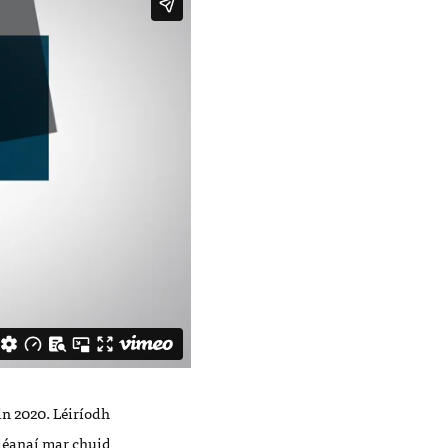
in 2020. L
é
irí
odh
d
é
anaí
mar chuid