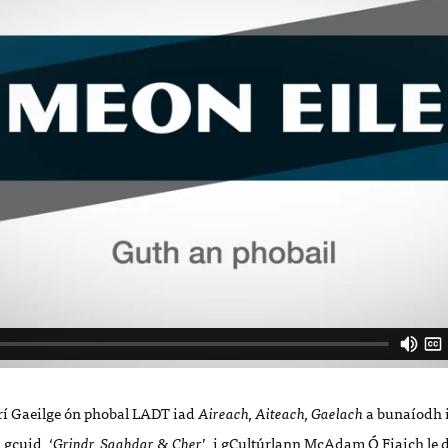
rí Gaeilge ón ph
obal LADT iad
Aireach, Aiteach, Gaelach
a buna
í
odh 
á
gcuid
,
‘
Grindr, Saghdar & Cher
’
, i
gCult
úrlann McAdam Ó
Fiaich le 