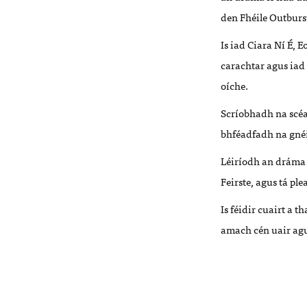
den Fh
é
ile Outburs
Is iad Ciara Ní É
, 
carachtar
agus iad 
o
í
che.
Scr
íobhadh na
sc
é
bhf
é
adfadh na gné
L
é
irí
odh an dr
áma 
Feirste,
agus t
á
ple
Is féidir cuairt a t
amach cén uair agu