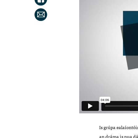
Is gr
ú
pa eala
íont
ó
i
an dr
á
ma is nua d