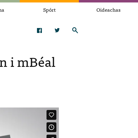
na
Spórt
Oideachas
án i mBéal