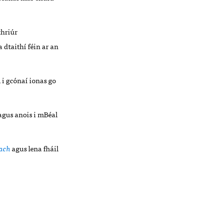
thriú
r
a dtaith
í f
é
in ar an
l i gc
ó
naí
ionas go
agus anois i mB
é
al
lach
agus lena fháil