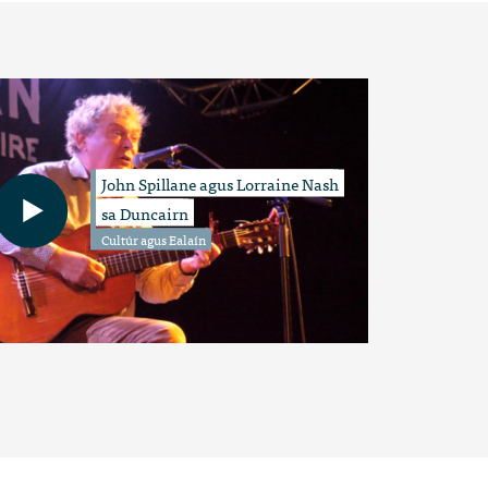
John Spillane agus Lorraine Nash
sa Duncairn
Cultúr agus Ealaín