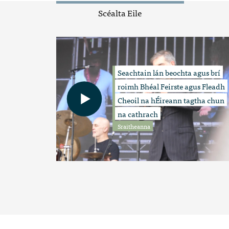
Scéalta Eile
Seachtain lán beochta agus brí
roimh Bhéal Feirste agus Fleadh
Cheoil na hÉireann tagtha chun
na cathrach
Sraitheanna