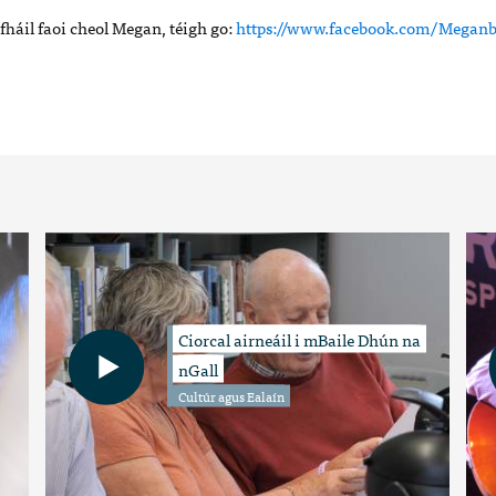
 fháil faoi cheol Megan, téigh go:
https://www.facebook.com/Megan
Ciorcal airneáil i mBaile Dhún na
nGall
Cultúr agus Ealaín