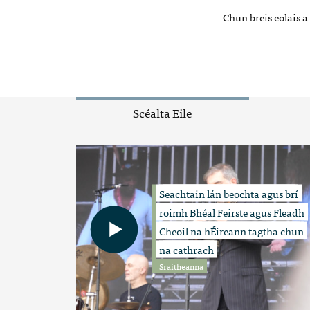
Chun breis eolais a
Scéalta Eile
Seachtain lán beochta agus brí
roimh Bhéal Feirste agus Fleadh
Cheoil na hÉireann tagtha chun
na cathrach
Sraitheanna