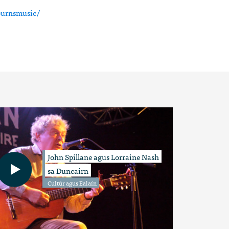
burnsmusic/
John Spillane agus Lorraine Nash
sa Duncairn
Cultúr agus Ealaín