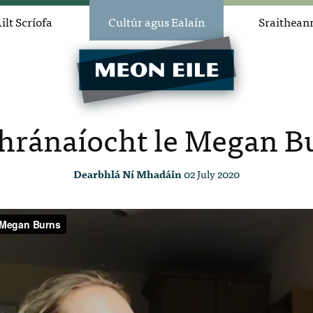
ilt Scríofa
Cultúr agus Ealaín
Sraithean
ránaíocht le Megan B
Dearbhlá Ní Mhadáin
02 July 2020