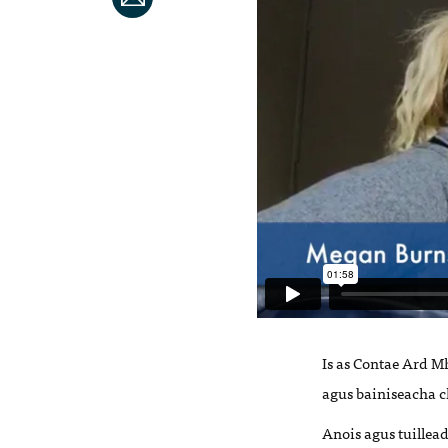
Is as Contae Ard M
agus bainiseacha 
Anois agus tuillead