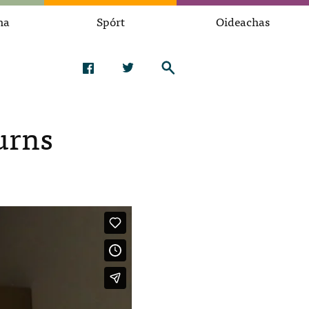
na
Spórt
Oideachas
urns