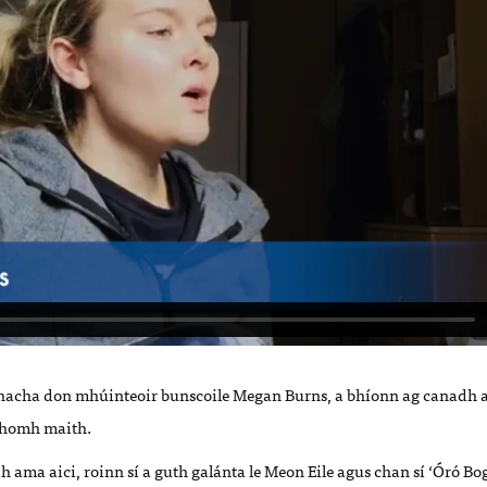
hacha don mhúinteoir bunscoile Megan Burns, a bhíonn ag canadh ag
chomh maith.
h ama aici, roinn sí a guth galánta le Meon Eile agus chan sí ‘Óró Bog