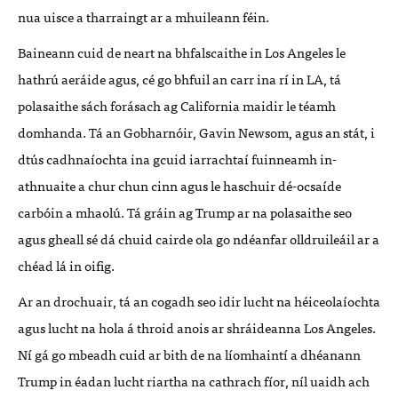
nua uisce a tharraingt ar a mhuileann féin.
Baineann cuid de neart na bhfalscaithe in Los Angeles le
hathrú aeráide agus, cé go bhfuil an carr ina rí in LA, tá
polasaithe sách forásach ag California maidir le téamh
domhanda. Tá an Gobharnóir, Gavin Newsom, agus an stát, i
dtús cadhnaíochta ina gcuid iarrachtaí fuinneamh in-
athnuaite a chur chun cinn agus le haschuir dé-ocsaíde
carbóin a mhaolú. Tá gráin ag Trump ar na polasaithe seo
agus gheall sé dá chuid cairde ola go ndéanfar olldruileáil ar a
chéad lá in oifig.
Ar an drochuair, tá an cogadh seo idir lucht na héiceolaíochta
agus lucht na hola á throid anois ar shráideanna Los Angeles.
Ní gá go mbeadh cuid ar bith de na líomhaintí a dhéanann
Trump in éadan lucht riartha na cathrach fíor, níl uaidh ach