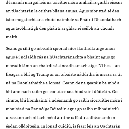
déanamh margaí leis na toicithe móra amhail is gurbh eisean
an tUachtarán le ceithre bliana anuas. Agus níor stad sé den
tsíorchogaíocht ar a chuid naimhde sa Pháirtí Dhaonlathach
agus taobh istigh den pháirtí ar ghlac sé seilbh air chomh
maith.
Seans go sílfí go mbeadh spiorad níos flaithiúla aige anois
agus é i ndiaidh rás na hUachtaránachta a bhaint agus go
mbeadh lámh an chairdis á síneadh amach aige. Ní hea – an
freagra a bhí ag Trump ar an tubaiste nádúrtha is measa sa tír
ná na Daonlathaithe a ionsaí. Ceann de na gearáin ba mhó a
bhí ann nach raibh go leor uisce sna hiodraint dóiteáin. Go
cinnte, bhí líomhaintí á ndéanamh go raibh ciorruithe móra i
mbuiséad na Rannóige Dóiteáin agus go raibh míbhainistiú
uisce ann ach níl ach méid áirithe is féidir a dhéanamh in
éadan olldóiteáin. In ionad cuidiú, is fearr leis an Uachtarán