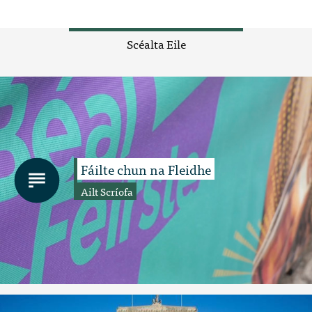
Scéalta Eile
Fáilte chun na Fleidhe
Ailt Scríofa