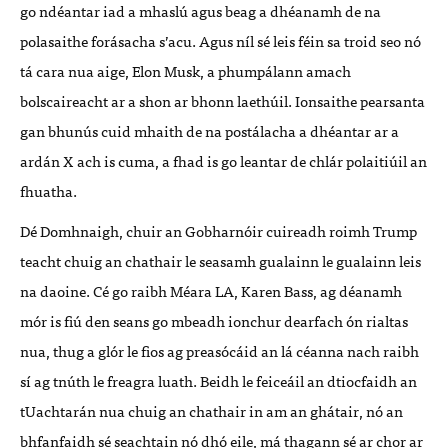
go ndéantar iad a mhaslú agus beag a dhéanamh de na
polasaithe forásacha s’acu. Agus níl sé leis féin sa troid seo nó
tá cara nua aige, Elon Musk, a phumpálann amach
bolscaireacht ar a shon ar bhonn laethúil. Ionsaithe pearsanta
gan bhunús cuid mhaith de na postálacha a dhéantar ar a
ardán X ach is cuma, a fhad is go leantar de chlár polaitiúil an
fhuatha.
Dé Domhnaigh, chuir an Gobharnóir cuireadh roimh Trump
teacht chuig an chathair le seasamh gualainn le gualainn leis
na daoine. Cé go raibh Méara LA, Karen Bass, ag déanamh
mór is fiú den seans go mbeadh ionchur dearfach ón rialtas
nua, thug a glór le fios ag preasócáid an lá céanna nach raibh
sí ag tnúth le freagra luath. Beidh le feiceáil an dtiocfaidh an
tUachtarán nua chuig an chathair in am an ghátair, nó an
bhfanfaidh sé seachtain nó dhó eile, má thagann sé ar chor ar