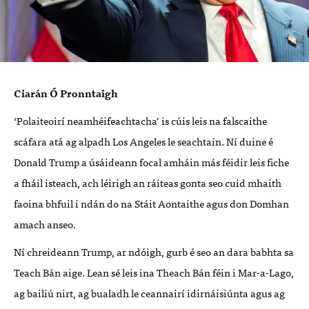
Ciarán Ó Pronntaigh
‘Polaiteoirí neamhéifeachtacha’ is cúis leis na falscaithe
scáfara atá ag alpadh Los Angeles le seachtain. Ní duine é
Donald Trump a úsáideann focal amháin más féidir leis fiche
a fháil isteach, ach léirigh an ráiteas gonta seo cuid mhaith
faoina bhfuil i ndán do na Stáit Aontaithe agus don Domhan
amach anseo.
Ní chreideann Trump, ar ndóigh, gurb é seo an dara babhta sa
Teach Bán aige. Lean sé leis ina Theach Bán féin i
Mar-a-Lago
,
ag bailiú nirt, ag bualadh le ceannairí idirnáisiúnta agus ag