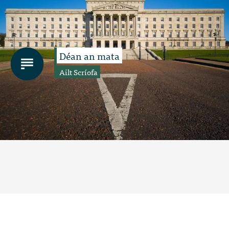
Déan an mata
Ailt Scríofa