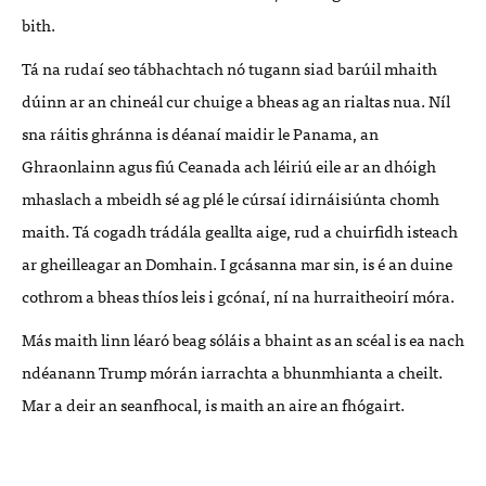
bith.
Tá na rudaí seo tábhachtach nó tugann siad barúil mhaith
dúinn ar an chineál cur chuige a bheas ag an rialtas nua. Níl
sna ráitis ghránna is déanaí maidir le Panama, an
Ghraonlainn agus fiú Ceanada ach léiriú eile ar an dhóigh
mhaslach a mbeidh sé ag plé le cúrsaí idirnáisiúnta chomh
maith. Tá cogadh trádála geallta aige, rud a chuirfidh isteach
ar gheilleagar an Domhain. I gcásanna mar sin, is é an duine
cothrom a bheas thíos leis i gcónaí, ní na hurraitheoirí móra.
Más maith linn léaró beag sóláis a bhaint as an scéal is ea nach
ndéanann Trump mórán iarrachta a bhunmhianta a cheilt.
Mar a deir an seanfhocal, is maith an aire an fhógairt.