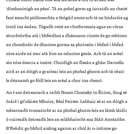
‘dímhaoinigh an péas’. Tá an pobal gorm ag iarraidh an cheist
faoi smacht póilíneachta a thógáil anois ach tá na húdaráis ag
troid ina éadan. Tógadh ceist an chothromais agus an córas
struchtúrtha atá i bhfeidhm a dhéanann cinnte de go mbíonn
an chomhréir de dhaoine gorma sa phríosún i bhfad i bhfad
níos airde ná mar atá líon na ndaoine geala. Ach tá an scéal
sin níos deacra a insint. Chuidigh an físeán a ghlac Darnella
aird ar an dóigh a gcaitear leis an phobal ghorm ach tá obair
le déanamh go fóill leis an scéal a chur ina cheart.
An t-am deireanach a raibh Noam Chomsky in Éirinn, thug sé
óráid i gColáiste Mhuire, Béal Feirste. Labhair sé ar an dóigh a
ndearnadh tromaíocht ar an phobal ghorm leis an lámh láidir
ó cuireadh deireadh leis an sclábhaíocht sna Stáit Aontaithe.
B’fhéidir go bhfuil aisling againn ar chúl ár n-intinne go