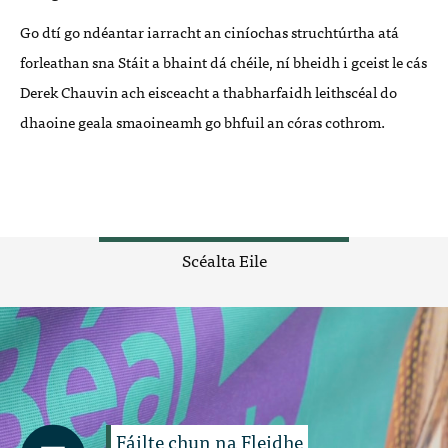
Go dtí go ndéantar iarracht an ciníochas struchtúrtha atá
forleathan sna Stáit a bhaint dá chéile, ní bheidh i gceist le cás
Derek Chauvin ach eisceacht a thabharfaidh leithscéal do
dhaoine geala smaoineamh go bhfuil an córas cothrom.
Scéalta Eile
Fáilte chun na Fleidhe