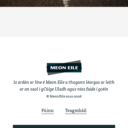
Is ardán ar líne é Meon Eile a thugann léargas ar leith
ar an saol i gCúige Uladh agus níos faide i gcéin
© Meon Eile 2012-2026
Fúinn
Teagmháil