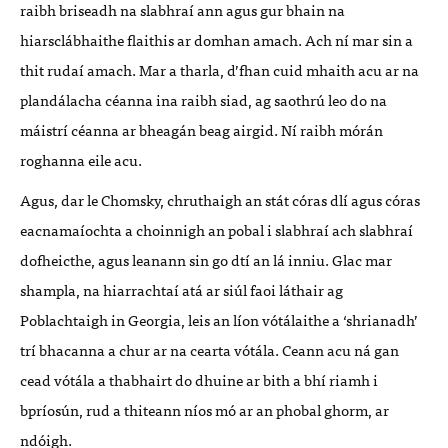
raibh briseadh na slabhraí ann agus gur bhain na
hiarsclábhaithe flaithis ar domhan amach. Ach ní mar sin a
thit rudaí amach. Mar a tharla, d’fhan cuid mhaith acu ar na
plandálacha céanna ina raibh siad, ag saothrú leo do na
máistrí céanna ar bheagán beag airgid. Ní raibh mórán
roghanna eile acu.
Agus, dar le Chomsky, chruthaigh an stát córas dlí agus córas
eacnamaíochta a choinnigh an pobal i slabhraí ach slabhraí
dofheicthe, agus leanann sin go dtí an lá inniu. Glac mar
shampla, na hiarrachtaí atá ar siúl faoi láthair ag
Poblachtaigh in Georgia, leis an líon vótálaithe a ‘shrianadh’
trí bhacanna a chur ar na cearta vótála. Ceann acu ná gan
cead vótála a thabhairt do dhuine ar bith a bhí riamh i
bpríosún, rud a thiteann níos mó ar an phobal ghorm, ar
ndóigh.