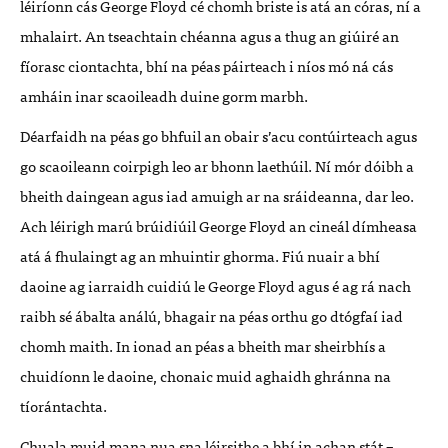
léiríonn cás George Floyd cé chomh briste is atá an córas, ní a
mhalairt. An tseachtain chéanna agus a thug an giúiré an
fíorasc ciontachta, bhí na péas páirteach i níos mó ná cás
amháin inar scaoileadh duine gorm marbh.
Déarfaidh na péas go bhfuil an obair s’acu contúirteach agus
go scaoileann coirpigh leo ar bhonn laethúil. Ní mór dóibh a
bheith daingean agus iad amuigh ar na sráideanna, dar leo.
Ach léirigh marú brúidiúil George Floyd an cineál dímheasa
atá á fhulaingt ag an mhuintir ghorma. Fiú nuair a bhí
daoine ag iarraidh cuidiú le George Floyd agus é ag rá nach
raibh sé ábalta análú, bhagair na péas orthu go dtógfaí iad
chomh maith. In ionad an péas a bheith mar sheirbhís a
chuidíonn le daoine, chonaic muid aghaidh ghránna na
tíorántachta.
Chuala muid mana nua sna léirsithe a bhí in achan stát –