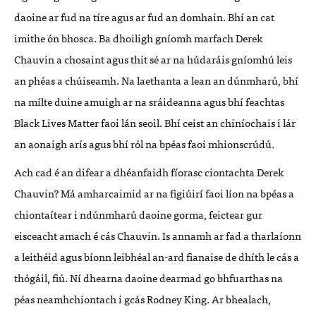
daoine ar fud na tíre agus ar fud an domhain. Bhí an cat
imithe ón bhosca. Ba dhoiligh gníomh marfach Derek
Chauvin a chosaint agus thit sé ar na húdaráis gníomhú leis
an phéas a chúiseamh. Na laethanta a lean an dúnmharú, bhí
na mílte duine amuigh ar na sráideanna agus bhí feachtas
Black Lives Matter faoi lán seoil. Bhí ceist an chiníochais i lár
an aonaigh arís agus bhí ról na bpéas faoi mhionscrúdú.
Ach cad é an difear a dhéanfaidh fíorasc ciontachta Derek
Chauvin? Má amharcaimid ar na figiúirí faoi líon na bpéas a
chiontaítear i ndúnmharú daoine gorma, feictear gur
eisceacht amach é cás Chauvin. Is annamh ar fad a tharlaíonn
a leithéid agus bíonn leibhéal an-ard fianaise de dhíth le cás a
thógáil, fiú. Ní dhearna daoine dearmad go bhfuarthas na
péas neamhchiontach i gcás Rodney King. Ar bhealach,