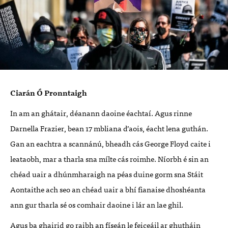
Ciarán Ó Pronntaigh
In am an ghátair, déanann daoine éachtaí. Agus rinne
Darnella Frazier, bean 17 mbliana d’aois, éacht lena guthán.
Gan an eachtra a scannánú, bheadh cás George Floyd caite i
leataobh, mar a tharla sna mílte cás roimhe. Níorbh é sin an
chéad uair a dhúnmharaigh na péas duine gorm sna Stáit
Aontaithe ach seo an chéad uair a bhí fianaise dhoshéanta
ann gur tharla sé os comhair daoine i lár an lae ghil.
Agus ba ghairid go raibh an físeán le feiceáil ar ghutháin