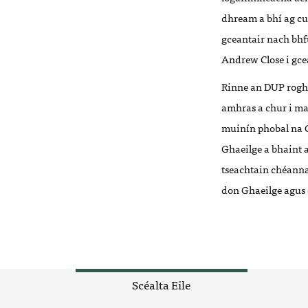
dhream a bhí ag cu
gceantair nach bhf
Andrew Close i gcea
Rinne an DUP rogha
amhras a chur i ma
muinín phobal na G
Ghaeilge a bhaint 
tseachtain chéanna 
don Ghaeilge agus 
Scéalta Eile