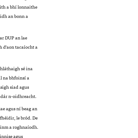
ith a bhí lonnaithe
raidh an bonn a
 ar DUP an lae
h d’aon tacaíocht a
hláthaigh sé ina
l na bhfoinsí a
lsigh siad agus
o dár n-oidhreacht.
tae agus ní beag an
fhéidir, le bród. De
gainm a roghnaíodh.
ainnise agus