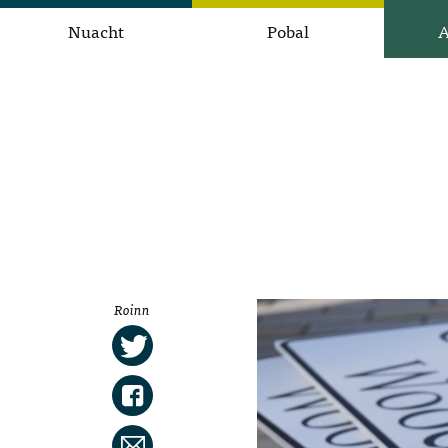
Nuacht
Pobal
A
Roinn