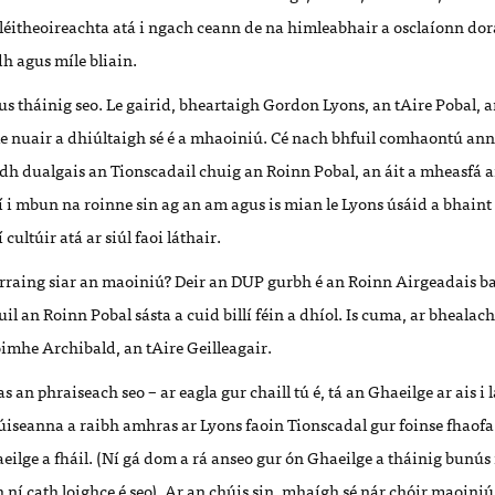
léitheoireachta atá i ngach ceann de na himleabhair a osclaíonn dor
dh agus míle bliain.
s tháinig seo. Le gairid, bheartaigh Gordon Lyons, an tAire Pobal, 
me nuair a dhiúltaigh sé é a mhaoiniú. Cé nach bhfuil comhaontú ann 
íodh dualgais an Tionscadail chuig an Roinn Pobal, an áit a mheasfá a
í i mbun na roinne sin ag an am agus is mian le Lyons úsáid a bhaint as
ultúir atá ar siúl faoi láthair.
arraing siar an maoiniú? Deir an DUP gurbh é an Roinn Airgeadais ba
il an Roinn Pobal sásta a cuid billí féin a dhíol. Is cuma, ar bhealac
aoimhe Archibald, an tAire Geilleagair.
s an phraiseach seo – ar eagla gur chaill tú é, tá an Ghaeilge ar ais i
cúiseanna a raibh amhras ar Lyons faoin Tionscadal gur foinse fhaofa
eilge a fháil. (Ní gá dom a rá anseo gur ón Ghaeilge a tháinig bunús
ní cath loighce é seo). Ar an chúis sin, mhaígh sé nár chóir maoiniú