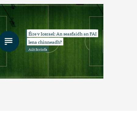
Éire v Iosrael: An seasfaidh an FAI
lena chinneadh?
Ailt Scríofa