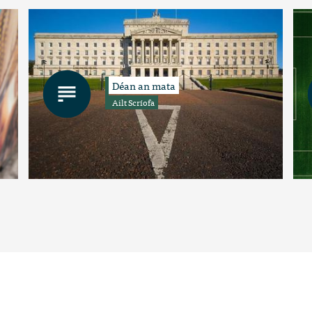
Déan an mata
Ailt Scríofa