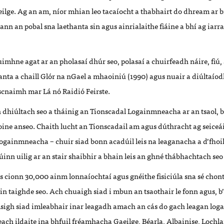
ilge. Ag an am, níor mhian leo tacaíocht a thabhairt do dhream ar b
nann an pobal sna laethanta sin agus ainrialaithe fiáine a bhí ag iar
mhne agat ar an pholasaí dhúr seo, polasaí a chuirfeadh náire, fiú,
anta a chaill Glór na nGael a mhaoiniú (1990) agus nuair a diúltaíod
scnaimh mar Lá nó Raidió Feirste.
 dhiúltach seo a tháinig an Tionscadal Logainmneacha ar an tsaol, b
ine anseo. Chaith lucht an Tionscadail am agus dúthracht ag seiceái
logainmneacha – chuir siad bonn acadúil leis na leaganacha a d’fhoi
úinn uilig ar an stair shaibhir a bhain leis an ghné thábhachtach se
s cionn 30,000 ainm lonnaíochtaí agus gnéithe fisiciúla sna sé chon
oin taighde seo. Ach chuaigh siad i mbun an tsaothair le fonn agus, b’
hoilsigh siad imleabhair inar leagadh amach an cás do gach leagan lo
each ildaite ina bhfuil fréamhacha Gaeilge, Béarla, Albainise, Lochl