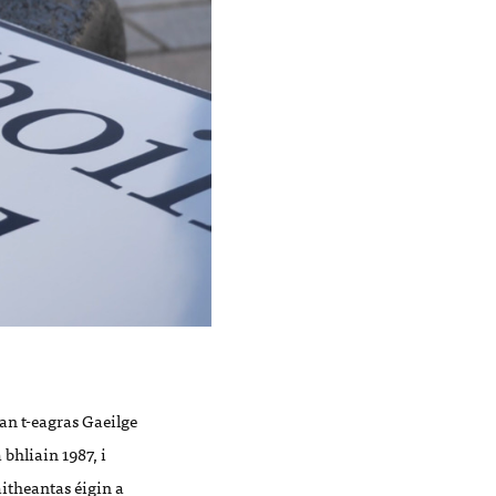
an t-eagras Gaeilge
bhliain 1987, i
itheantas éigin a