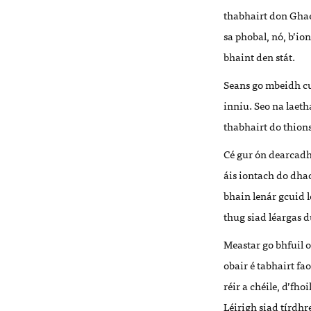
thabhairt don Ghae
sa phobal, nó, b’io
bhaint den stát.
Seans go mbeidh cui
inniu. Seo na laeth
thabhairt do thion
Cé gur ón dearcadh
áis iontach do dhao
bhain lenár gcuid 
thug siad léargas d
Meastar go bhfuil o
obair é tabhairt fa
réir a chéile, d’f
Léirigh siad tírdhr