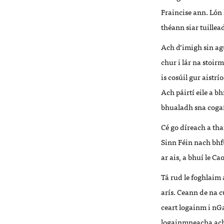
Fraincise ann. Lón 
théann siar tuillea
Ach d’imigh sin agu
chur i lár na stoir
is cosúil gur aistr
Ach páirtí eile a bh
bhualadh sna cogaí c
Cé go díreach a th
Sinn Féin nach bhfu
ar ais, a bhuí le C
Tá rud le foghlaim a
arís. Ceann de na 
ceart logainm i nGa
logainmneacha ach 