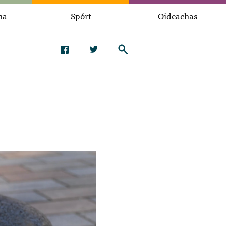
na
Spórt
Oideachas