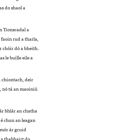
as do shaol a
an Tionscadal a
faoin rud a tharla,
r chóir dó a bheith.
 le buille eile a
 chiontach, deir
h, nó tá an maoiniú
 lár bhlár an chatha
 é chun an leagan
 mór ár gcuid
 a thabhairt do