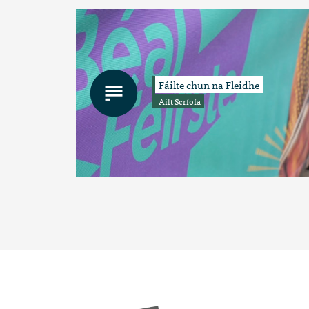
Fáilte chun na Fleidhe
Ailt Scríofa