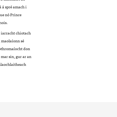
á á spré amach i
nue nó Prince
nois.
 iarracht chiotach
h maolaíonn sé
 cothromaíocht don
mar sin, gur ar an
chlaochlaitheach