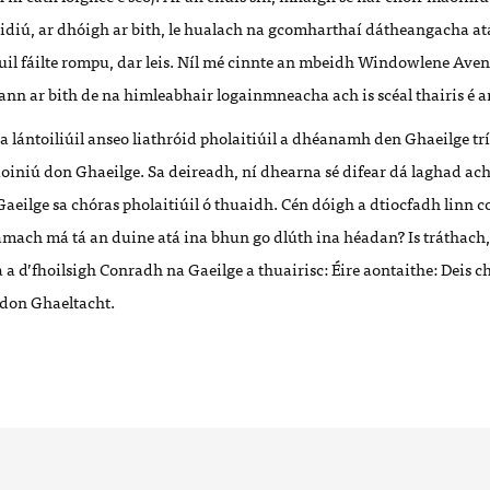
idiú, ar dhóigh ar bith, le hualach na gcomharthaí dátheangacha at
uil fáilte rompu, dar leis. Níl mé cinnte an mbeidh Windowlene Ave
nn ar bith de na himleabhair logainmneacha ach is scéal thairis é a
 lántoiliúil anseo liathróid pholaitiúil a dhéanamh den Ghaeilge trí
oiniú don Ghaeilge. Sa deireadh, ní dhearna sé difear dá laghad ac
aeilge sa chóras pholaitiúil ó thuaidh. Cén dóigh a dtiocfadh linn
amach má tá an duine atá ina bhun go dlúth ina héadan? Is tráthach, 
a d’fhoilsigh Conradh na Gaeilge a thuairisc: Éire aontaithe: Deis 
don Ghaeltacht.