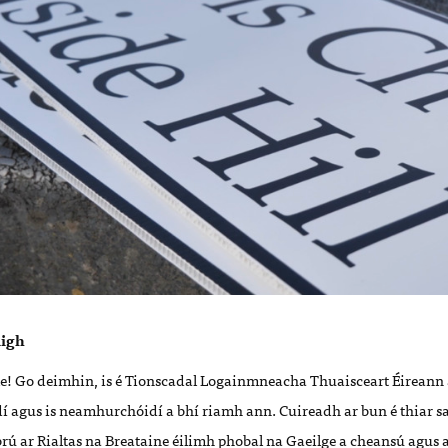
aigh
lle! Go deimhin, is é Tionscadal Logainmneacha Thuaisceart Éireann 
 agus is neamhurchóidí a bhí riamh ann. Cuireadh ar bun é thiar sa 
rú ar Rialtas na Breataine éilimh phobal na Gaeilge a cheansú agus a