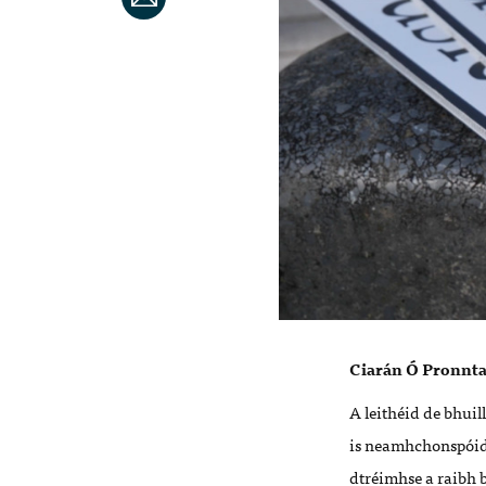
Ciarán Ó Pronnt
A leithéid de bhui
is neamhchonspóidí
dtréimhse a raibh b