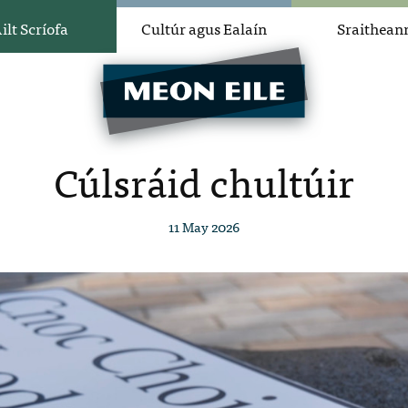
ilt Scríofa
Cultúr agus Ealaín
Sraithean
Cúlsráid chultúir
11 May 2026