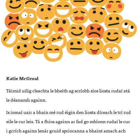
Katie McGreal
Táimid uilig cleachta le bheith ag scríobh síos liosta rudaí atá
le déanamh againn.
Is iomaí uair a bhain mé rud éigin den liosta díreach le trí rud
eile le cur leis. Tá a fhios againn ar fad go mbíonn rudaí le cur
i gcrích againn lenár gcuid spriocanna a bhaint amach ach