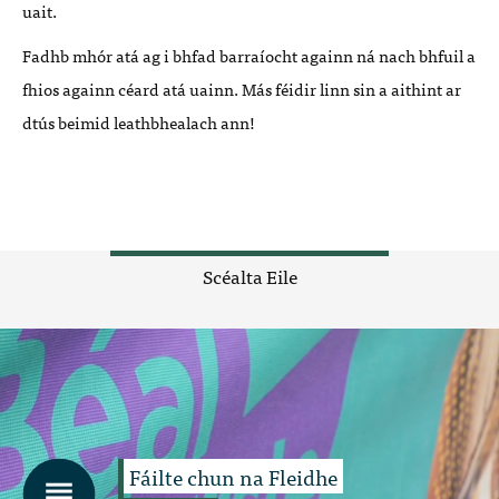
uait.
Fadhb mhór atá ag i bhfad barraíocht againn ná nach bhfuil a
fhios againn céard atá uainn. Más féidir linn sin a aithint ar
dtús beimid leathbhealach ann!
Scéalta Eile
Fáilte chun na Fleidhe