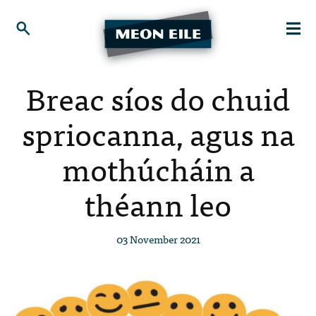
Breac síos do chuid
spriocanna, agus na
mothúcháin a
théann leo
03 November 2021