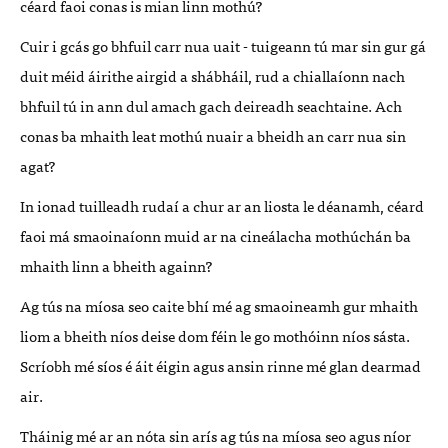
céard faoi conas is mian linn mothú?
Cuir i gcás go bhfuil carr nua uait - tuigeann tú mar sin gur gá
duit méid áirithe airgid a shábháil, rud a chiallaíonn nach
bhfuil tú in ann dul amach gach deireadh seachtaine. Ach
conas ba mhaith leat mothú nuair a bheidh an carr nua sin
agat?
In ionad tuilleadh rudaí a chur ar an liosta le déanamh, céard
faoi má smaoinaíonn muid ar na cineálacha mothúchán ba
mhaith linn a bheith againn?
Ag tús na míosa seo caite bhí mé ag smaoineamh gur mhaith
liom a bheith níos deise dom féin le go mothóinn níos sásta.
Scríobh mé síos é áit éigin agus ansin rinne mé glan dearmad
air.
Tháinig mé ar an nóta sin arís ag tús na míosa seo agus níor