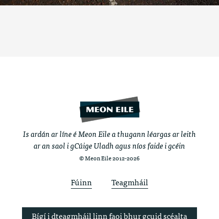
Is ardán ar líne é Meon Eile a thugann léargas ar leith
ar an saol i gCúige Uladh agus níos faide i gcéin
© Meon Eile 2012-2026
Fúinn
Teagmháil
Bígí i dteagmháil linn faoi bhur gcuid scéalta