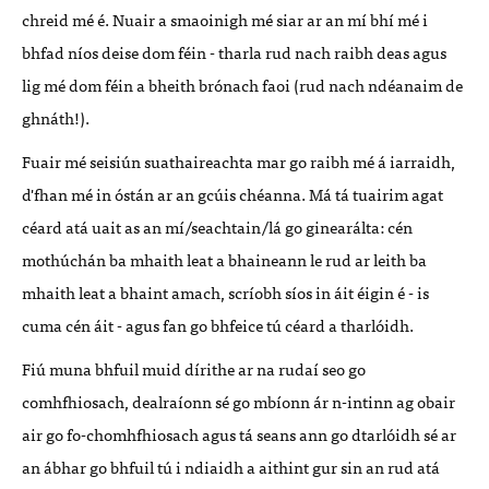
chreid mé é. Nuair a smaoinigh mé siar ar an mí bhí mé i
bhfad níos deise dom féin - tharla rud nach raibh deas agus
lig mé dom féin a bheith brónach faoi (rud nach ndéanaim de
ghnáth!).
Fuair mé seisiún suathaireachta mar go raibh mé á iarraidh,
d'fhan mé in óstán ar an gcúis chéanna. Má tá tuairim agat
céard atá uait as an mí/seachtain/lá go ginearálta: cén
mothúchán ba mhaith leat a bhaineann le rud ar leith ba
mhaith leat a bhaint amach, scríobh síos in áit éigin é - is
cuma cén áit - agus fan go bhfeice tú céard a tharlóidh.
Fiú muna bhfuil muid dírithe ar na rudaí seo go
comhfhiosach, dealraíonn sé go mbíonn ár n-intinn ag obair
air go fo-chomhfhiosach agus tá seans ann go dtarlóidh sé ar
an ábhar go bhfuil tú i ndiaidh a aithint gur sin an rud atá