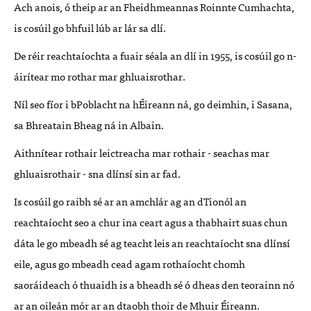
Ach anois, ó theip ar an Fheidhmeannas Roinnte Cumhachta,
is cosúil go bhfuil lúb ar lár sa dlí.
De réir reachtaíochta a fuair séala an dlí in 1955, is cosúil go n-
áirítear mo rothar mar ghluaisrothar.
Níl seo fíor i bPoblacht na hÉireann ná, go deimhin, i Sasana,
sa Bhreatain Bheag ná in Albain.
Aithnítear rothair leictreacha mar rothair - seachas mar
ghluaisrothair - sna dlínsí sin ar fad.
Is cosúil go raibh sé ar an amchlár ag an dTionól an
reachtaíocht seo a chur ina ceart agus a thabhairt suas chun
dáta le go mbeadh sé ag teacht leis an reachtaíocht sna dlínsí
eile, agus go mbeadh cead agam rothaíocht chomh
saoráideach ó thuaidh is a bheadh sé ó dheas den teorainn nó
ar an oileán mór ar an dtaobh thoir de Mhuir Éireann.