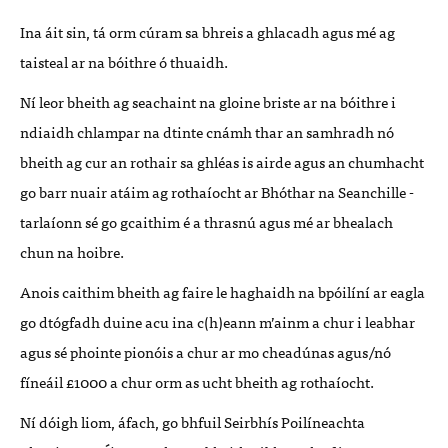
Ina áit sin, tá orm cúram sa bhreis a ghlacadh agus mé ag
taisteal ar na bóithre ó thuaidh.
Ní leor bheith ag seachaint na gloine briste ar na bóithre i
ndiaidh chlampar na dtinte cnámh thar an samhradh nó
bheith ag cur an rothair sa ghléas is airde agus an chumhacht
go barr nuair atáim ag rothaíocht ar Bhóthar na Seanchille -
tarlaíonn sé go gcaithim é a thrasnú agus mé ar bhealach
chun na hoibre.
Anois caithim bheith ag faire le haghaidh na bpóilíní ar eagla
go dtógfadh duine acu ina c(h)eann m’ainm a chur i leabhar
agus sé phointe pionóis a chur ar mo cheadúnas agus/nó
fíneáil £1000 a chur orm as ucht bheith ag rothaíocht.
Ní dóigh liom, áfach, go bhfuil Seirbhís Poilíneachta