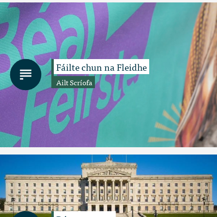
Fáilte chun na Fleidhe
Ailt Scríofa