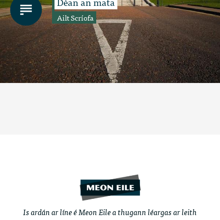
Déan an mata
Ailt Scríofa
Is ardán ar líne é Meon Eile a thugann léargas ar leith