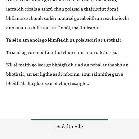
iarraidh córais a athrú chun polasaí a thairiscint dom i
bhfianaise chomh soiléir is atá sé go mbeidh an reachtaíocht
ann nuair a fhilleann an Tionól, má fhilleann.
Tá sé in am anois go léimfeadh na polaiteoirí ar a rothair.
Tá siad ag cur moill ar dhul chun cinn ar an oileán seo.
Níl sé maith go leor go bhfágfadh siad an pobal ar thaobh an
bhóthair, an aer ligthe as ár mboinn, sinn sáinnithe gan a
bheith ábalta gluaiseacht chun tosaigh...
Scéalta Eile