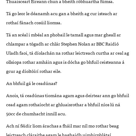
Thuaisceart Éireann chun a bheith róbhuartha fúmsa.
Tá go leor le déanamh acu gan a bheith ag cur isteach ar
rothaí fánach cosúil liomsa.
Tá an scéal i mbéal an phobail le tamall agus mar gheall ar
chlampar a tógadh ar chlár Stephen Nolan ar BBC Raidió
Uladh faoi, tá díolachán na rothar leictreach curtha ar ceal ag
ollsiopa rothar amháin agus is dócha go bhfuil ceisteanna á
gcur ag díoltóírí rothar eile.
An bhfuil gá le ceadúnas?
Anois, tá ceadúnas tiomána agam agus deirtear ann go bhfuil
cead agam rothaíocht ar ghluaisrothar a bhfuil níos lú ná
50cc de chumhacht innill acu.
Ach ní féidir liom árachas a fháil mar níl mo rothar beag
leictreach cláraithe agam le haghaidh uimhirphlátaí.