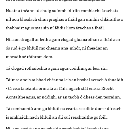
Nuair a théann tú chuig suíomh idirlín comhlacht árachais
níl aon bhealach chun praghas a fháil gan uimhir chláraithe a
thabhairt agus mar sin ní féidir liom árachas a fháil.
Níl aon drogall ar leith agam clogad gluaisrothair a fháil ach
ós rud é go bhfuil mo cheann ana-mhór, ní fheadar an
mbeadh sé róthrom dom.
Tá clogad rothaíochta agam agus creidim gur leor sin.
Táimse anois sa bhad chéanna leis an bpobal aerach ó thuaidh
- tá cearta séanta orm atá ar fáil i ngach stát eile sa Ríocht
Aontaithe agus, ar ndóigh, ar an taobh ó dheas den teorainn.
Tá comhaontú ann go bhfuil na cearta seo dlite dom - díreach
is amhlaidh nach bhfuil an dlí cuí reachtaithe go fóill.
Níl aon cheist ann go mbeidh comhlachtaí árachais ag