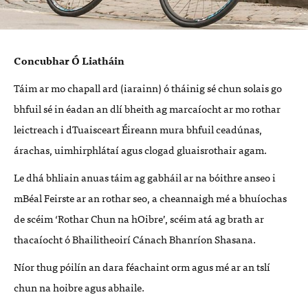
Concubhar Ó Liatháin
Táim ar mo chapall ard (iarainn) ó tháinig sé chun solais go
bhfuil sé in éadan an dlí bheith ag marcaíocht ar mo rothar
leictreach i dTuaisceart Éireann mura bhfuil ceadúnas,
árachas, uimhirphlátaí agus clogad gluaisrothair agam.
Le dhá bhliain anuas táim ag gabháil ar na bóithre anseo i
mBéal Feirste ar an rothar seo, a cheannaigh mé a bhuíochas
de scéim ‘Rothar Chun na hOibre’, scéim atá ag brath ar
thacaíocht ó Bhailitheoirí Cánach Bhanríon Shasana.
Níor thug póilín an dara féachaint orm agus mé ar an tslí
chun na hoibre agus abhaile.