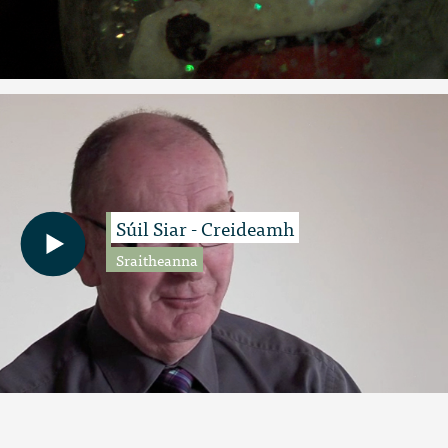
Súil Siar - Creideamh
Sraitheanna