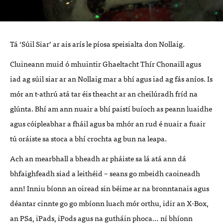
Tá ‘Súil Siar’ ar ais arís le píosa speisialta don Nollaig.
Cluineann muid ó mhuintir Ghaeltacht Thír Chonaill agus
iad ag súil siar ar an Nollaig mar a bhí agus iad ag fás aníos. Is
mór an t-athrú atá tar éis theacht ar an cheilúradh fríd na
glúnta. Bhí am ann nuair a bhí paistí buíoch as peann luaidhe
agus cóipleabhar a fháil agus ba mhór an rud é nuair a fuair
tú oráiste sa stoca a bhí crochta ag bun na leapa.
Ach an mearbhall a bheadh ar pháiste sa lá atá ann dá
bhfaighfeadh siad a leithéid – seans go mbeidh caoineadh
ann! Inniu bíonn an oiread sin béime ar na bronntanais agus
déantar cinnte go go mbíonn luach mór orthu, idir an X-Box,
an PS4, iPads, iPods agus na gutháin phoca… ní bhíonn