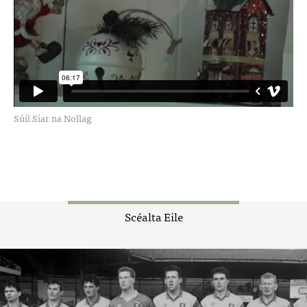
Súil Siar na Nollag
Scéalta Eile