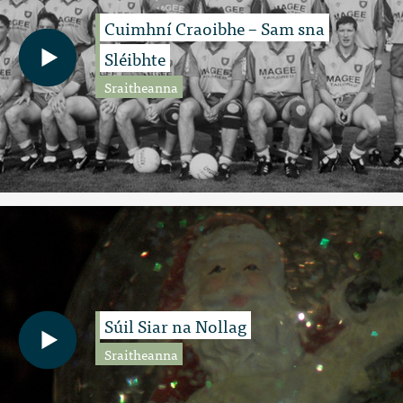
Cuimhní Craoibhe – Sam sna
Sléibhte
Sraitheanna
Súil Siar na Nollag
Sraitheanna