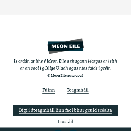
Is ardán ar líne é Meon Eile a thugann léargas ar leith
ar an saol i gCúige Uladh agus níos faide i gcéin
© Meon Eile 2012-2026
Fúinn
Teagmháil
Bígí i dteagmháil linn faoi bhur gcuid scéalta
Liostáil