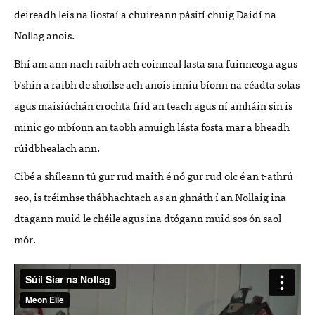
deireadh leis na liostaí a chuireann pásití chuig Daidí na
Nollag anois.
Bhí am ann nach raibh ach coinneal lasta sna fuinneoga agus
b’shin a raibh de shoilse ach anois inniu bíonn na céadta solas
agus maisiúchán crochta fríd an teach agus ní amháin sin is
minic go mbíonn an taobh amuigh lásta fosta mar a bheadh
rúidbhealach ann.
Cibé a shíleann tú gur rud maith é nó gur rud olc é an t-athrú
seo, is tréimhse thábhachtach as an ghnáth í an Nollaig ina
dtagann muid le chéile agus ina dtógann muid sos ón saol
mór.