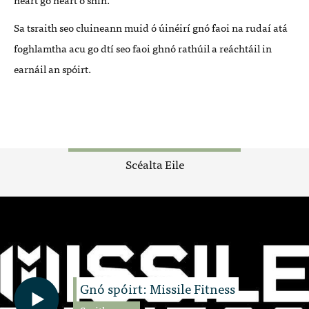
Sa tsraith seo cluineann muid ó úinéirí gnó faoi na rudaí atá
foghlamtha acu go dtí seo faoi ghnó rathúil a reáchtáil in
earnáil an spóirt.
Scéalta Eile
Gnó spóirt: Missile Fitness