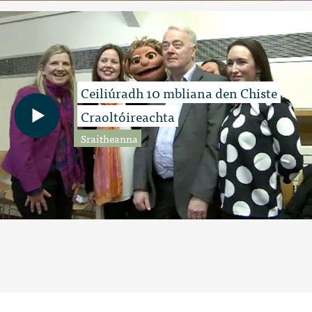
Ceiliúradh 10 mbliana den Chiste
Craoltóireachta
Sraitheanna