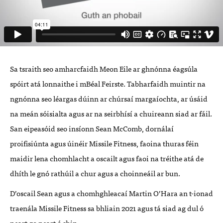
Sa tsraith seo amharcfaidh Meon Eile ar ghnónna éagsúla
spóirt atá lonnaithe i mBéal Feirste. Tabharfaidh muintir na
ngnónna seo léargas dúinn ar chúrsaí margaíochta, ar úsáid
na meán sóisialta agus ar na seirbhísí a chuireann siad ar fáil.
San eipeasóid seo insíonn Sean McComb, dornálaí
proifisiúnta agus úinéir Missile Fitness, faoina thuras féin
maidir lena chomhlacht a oscailt agus faoi na tréithe atá de
dhíth le gnó rathúil a chur agus a choinneáil ar bun.
D’oscail Sean agus a chomhghleacaí Martin O’Hara an t-ionad
traenála Missile Fitness sa bhliain 2021 agus tá siad ag dul ó
neart go neart ó shin.