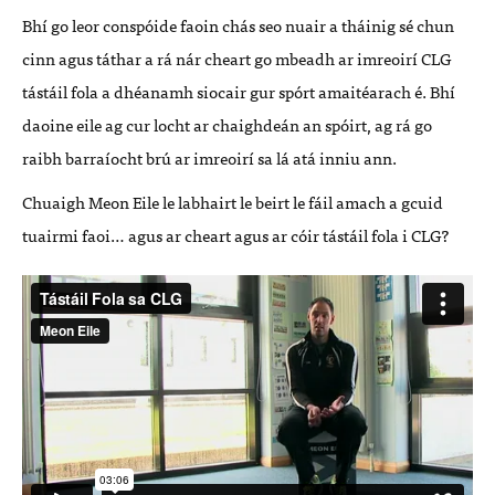
Bhí go leor conspóide faoin chás seo nuair a tháinig sé chun
cinn agus táthar a rá nár cheart go mbeadh ar imreoirí
CLG
tástáil fola a dhéanamh siocair gur spórt amaitéarach é. Bhí
daoine eile ag cur locht ar chaighdeán an spóirt, ag rá go
raibh barraíocht brú ar imreoirí sa lá atá inniu ann.
Chuaigh Meon Eile le labhairt le beirt le fáil amach a gcuid
tuairmi faoi… agus ar cheart agus ar cóir tástáil fola i
CLG
?