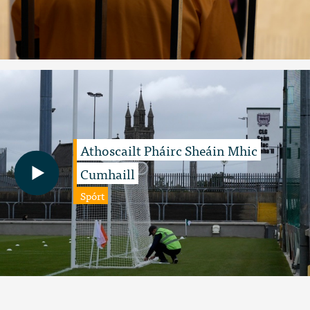
Athoscailt Pháirc Sheáin Mhic
Cumhaill
Spórt