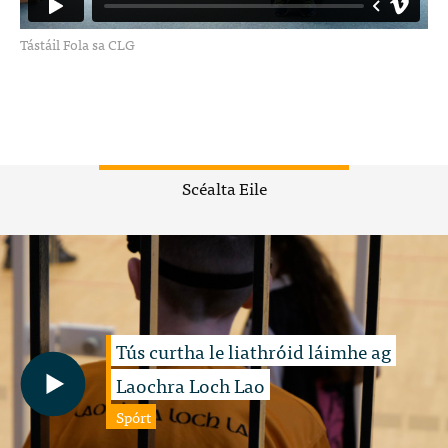
Tástáil Fola sa CLG
Scéalta Eile
Tús curtha le liathróid láimhe ag
Laochra Loch Lao
Spórt