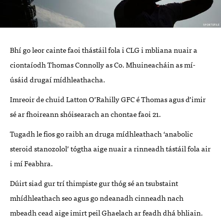
Bhí go leor cainte faoi thástáil fola i
CLG
i mbliana nuair a
ciontaíodh Thomas Connolly as Co. Mhuineacháin as mí-
úsáid drugaí mídhleathacha.
Imreoir de chuid Latton O’Rahilly
GFC
é Thomas agus d’imir
sé ar fhoireann shóisearach an chontae faoi 21.
Tugadh le fios go raibh an druga mídhleathach ‘anabolic
steroid stanozolol’ tógtha aige nuair a rinneadh tástáil fola air
i mí Feabhra.
Dúirt siad gur trí thimpiste gur thóg sé an tsubstaint
mhídhleathach seo agus go ndeanadh cinneadh nach
mbeadh cead aige imirt peil Ghaelach ar feadh dhá bhliain.