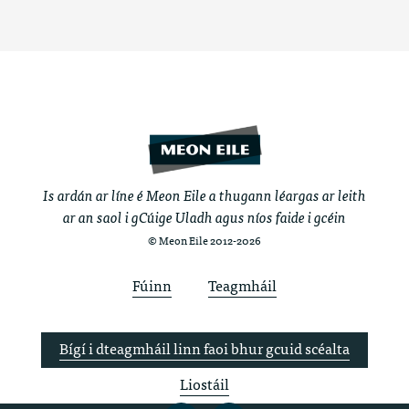
Is ardán ar líne é Meon Eile a thugann léargas ar leith
ar an saol i gCúige Uladh agus níos faide i gcéin
© Meon Eile 2012-2026
Fúinn
Teagmháil
Bígí i dteagmháil linn faoi bhur gcuid scéalta
Liostáil