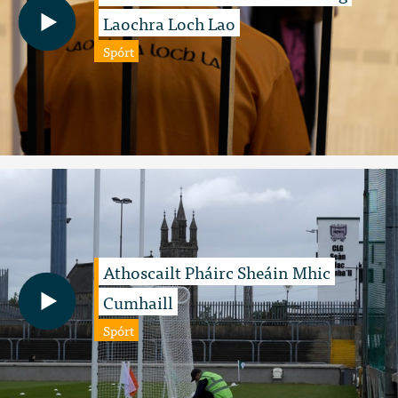
Laochra Loch Lao
Spórt
Athoscailt Pháirc Sheáin Mhic
Cumhaill
Spórt