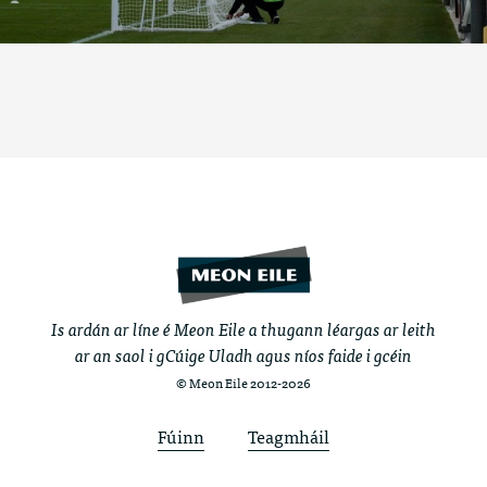
Is ardán ar líne é Meon Eile a thugann léargas ar leith
ar an saol i gCúige Uladh agus níos faide i gcéin
© Meon Eile 2012-2026
Fúinn
Teagmháil