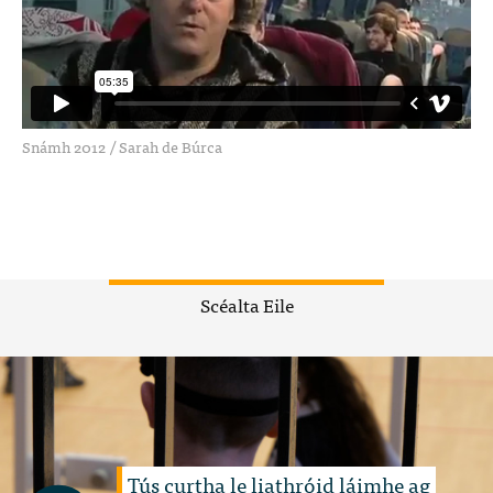
Snámh 2012
/
Sarah de Búrca
Scéalta Eile
Tús curtha le liathróid láimhe ag