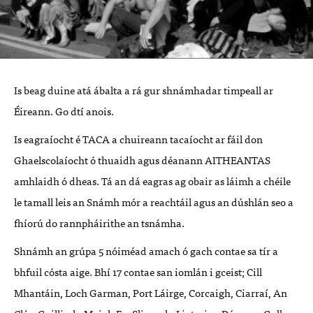
Is beag duine atá ábalta a rá gur shnámhadar timpeall ar
Éireann. Go dtí anois.
Is eagraíocht é
TACA
a chuireann tacaíocht ar fáil don
Ghaelscolaíocht ó thuaidh agus déanann
AITHEANTAS
amhlaidh ó dheas. Tá an dá eagras ag obair as láimh a chéile
le tamall leis an Snámh mór a reachtáil agus an dúshlán seo a
fhíorú do rannpháirithe an tsnámha.
Shnámh an grúpa 5 nóiméad amach ó gach contae sa tír a
bhfuil cósta aige. Bhí 17 contae san iomlán i gceist; Cill
Mhantáin, Loch Garman, Port Láirge, Corcaigh, Ciarraí, An