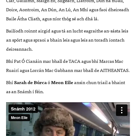
Clár, Gaillimh, Maigh Eo, Sligeach, Liatroim, Dún na nGall,
Doire, Aontroim, An Dún, An Lú, An Mhí agus faoi dheireadh
Baile Átha Cliath, agus níor thóg sé ach dhá lá.
Bailíodh roinnt airgid agus tá an lucht eagraithe an-sásta leis
an spórt agus spraoi a bhain leis agus leis an toradh iontach
deireannach.
Bhí Pat Ó Cianáin mar bhall de
TACA
agus bhí Marcas Mac
Ruairí agus Lorcán Mac Gabhann mar bhall de
AITHEANTAS
.
Bhí
Sarah de Búrca
ó
Meon Eile
ansin chun triail a bhaint
as an Snámh í féin.