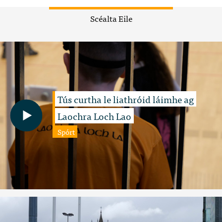
Scéalta Eile
Tús curtha le liathróid láimhe ag
Laochra Loch Lao
Spórt