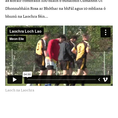
as siocair comóradh 100 bliain ó bunaíodh Cumannn Uí
Dhonnabháin Rosa ar Bhóthar na bhFál agus 10 mbliana ó
bhunú na Laochra féin…
Laoch na Laochra