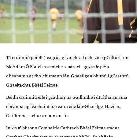
Tá cruinniú poiblí á eagrú ag Laochra Loch Lao i gCultúrlann
McAdam Ó Fiaich san oíche amárach ag 7in le plé a
dhéanamh ar fho-chumann lán-Ghaeilge a bhunú i gCeathrú
Ghaeltachta Bhéál Feirste.
Beidh cruinniú eile i gcathair na Gaillimhe i dtrátha an ama
chéanna ag féachaint foireann eile lán-Ghaeilge, Gaeil na
Gaillimhe, a chur ar bun ansin.
In 2006 bhronn Comhairle Cathrach Bhéal Feirste stádas
Ceathrú Ghaeltachta ar cheantar na bhFál. Sa bhliain