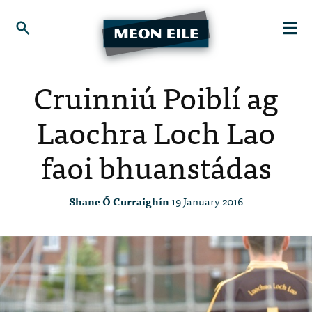
Cruinniú Poiblí ag
Laochra Loch Lao
faoi bhuanstádas
Shane Ó Curraighín
19 January 2016