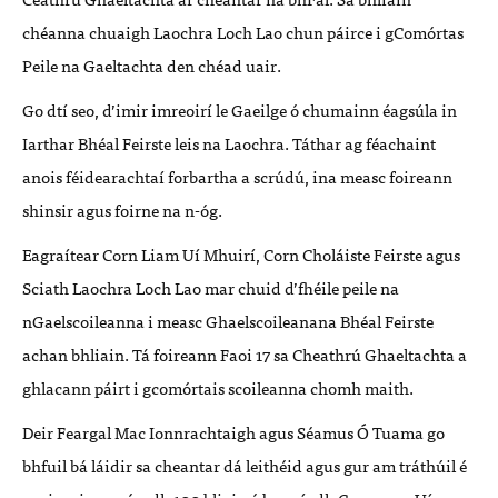
chéanna chuaigh Laochra Loch Lao chun páirce i gComórtas
Peile na Gaeltachta den chéad uair.
Go dtí seo, d’imir imreoirí le Gaeilge ó chumainn éagsúla in
Iarthar Bhéal Feirste leis na Laochra. Táthar ag féachaint
anois féidearachtaí forbartha a scrúdú, ina measc foireann
shinsir agus foirne na n-óg.
Eagraítear Corn Liam Uí Mhuirí, Corn Choláiste Feirste agus
Sciath Laochra Loch Lao mar chuid d’fhéile peile na
nGaelscoileanna i measc Ghaelscoileanana Bhéal Feirste
achan bhliain. Tá foireann Faoi 17 sa Cheathrú Ghaeltachta a
ghlacann páirt i gcomórtais scoileanna chomh maith.
Deir Feargal Mac Ionnrachtaigh agus Séamus Ó Tuama go
bhfuil bá láidir sa cheantar dá leithéid agus gur am tráthúil é