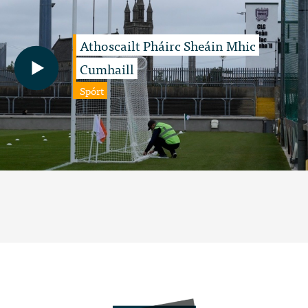
Athoscailt Pháirc Sheáin Mhic
Cumhaill
Spórt